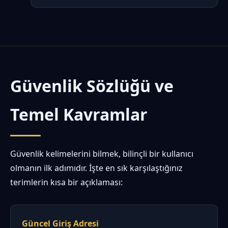
Güvenlik Sözlüğü ve
Temel Kavramlar
Güvenlik kelimelerini bilmek, bilinçli bir kullanıcı
olmanın ilk adımıdır. İşte en sık karşılaştığınız
terimlerin kısa bir açıklaması:
Güncel Giriş Adresi