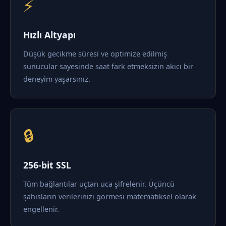
⚡
Hızlı Altyapı
Düşük gecikme süresi ve optimize edilmiş
sunucular sayesinde saat fark etmeksizin akıcı bir
deneyim yaşarsınız.
🔒
256-bit SSL
Tüm bağlantılar uçtan uca şifrelenir. Üçüncü
şahısların verilerinizi görmesi matematiksel olarak
engellenir.