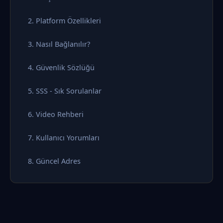
2. Platform Özellikleri
3. Nasıl Bağlanılır?
4. Güvenlik Sözlüğü
5. SSS - Sık Sorulanlar
6. Video Rehberi
7. Kullanıcı Yorumları
8. Güncel Adres