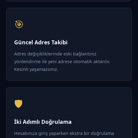
🎯
Güncel Adres Takibi
Adres değişikliklerinde eski bağlantınız
yönlendirme ile yeni adrese otomatik aktarılır.
Kesinti yaşamazsınız.
🛡️
İki Adımlı Doğrulama
Hesabınıza giriş yaparken ekstra bir doğrulama