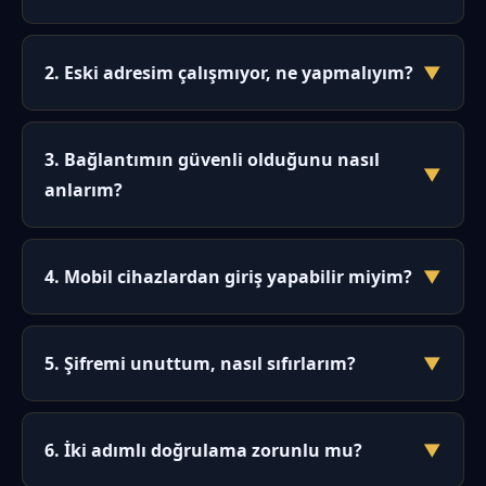
İnternet servis sağlayıcıları bazı platformlara
otomatik erişim engellemeleri uygulayabiliyor. Bu
2. Eski adresim çalışmıyor, ne yapmalıyım?
▼
engellemelerden etkilenmemek ve kullanıcıların
kesintisiz hizmet almasını sağlamak için erişim
Eski bir adres büyük olasılıkla devre dışı bırakılmıştır.
adresleri belirli aralıklarla yenilenir. Yenilenen
Yapmanız gereken tek şey, bu sayfada belirtilen
3. Bağlantımın güvenli olduğunu nasıl
adresler, mevcut olan en güncel bağlantıdır.
▼
güncel adresi kullanmak. Site ziyaretçilerini otomatik
anlarım?
olarak yeni adrese yönlendirir, ancak tarayıcınızda
eski sayfa önbelleğe alınmış olabilir.
Tarayıcınızın adres çubuğunda kilit simgesini arayın
ve adresin "https://" ile başladığından emin olun.
4. Mobil cihazlardan giriş yapabilir miyim?
▼
Ayrıca sayfanın en alt kısmında DMCA koruma
rozetini görebilirsiniz. Bu göstergeler, bağlantının
Evet, platform mobil uyumlu bir arayüze sahiptir.
şifrelendiğini ve doğrulandığını işaret eder.
Tarayıcınızdan giriş yapabilir veya mobil uygulamayı
5. Şifremi unuttum, nasıl sıfırlarım?
▼
kullanabilirsiniz. 1080p ve üzeri çözünürlüğe sahip
ekranlar için optimize edilmiş tasarım, tüm işlemleri
Giriş ekranındaki "Şifremi Unuttum" bağlantısına
kolaylaştırır.
tıklayın. Kayıtlı e-posta adresinize bir sıfırlama
6. İki adımlı doğrulama zorunlu mu?
▼
bağlantısı gönderilecektir. Bağlantıya tıklayarak yeni