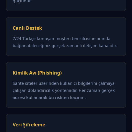
güçlüdür.
Canlı Destek
7/24 Türkçe konuşan müşteri temsilcisine anında
bağlanabileceğiniz gerçek zamanlı iletişim kanalıdır.
Kimlik Avı (Phishing)
Sahte siteler üzerinden kullanıcı bilgilerini çalmaya
çalışan dolandırıcılık yöntemidir. Her zaman gerçek
adresi kullanarak bu riskten kaçının.
Veri Şifreleme