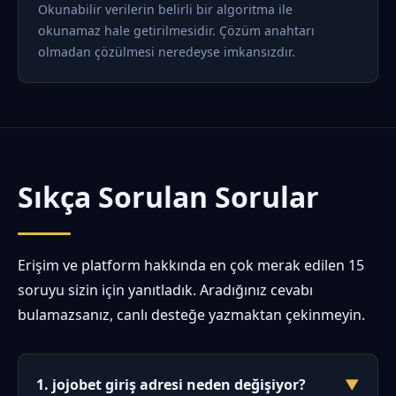
Okunabilir verilerin belirli bir algoritma ile
okunamaz hale getirilmesidir. Çözüm anahtarı
olmadan çözülmesi neredeyse imkansızdır.
Sıkça Sorulan Sorular
Erişim ve platform hakkında en çok merak edilen 15
soruyu sizin için yanıtladık. Aradığınız cevabı
bulamazsanız, canlı desteğe yazmaktan çekinmeyin.
1. jojobet giriş adresi neden değişiyor?
▼