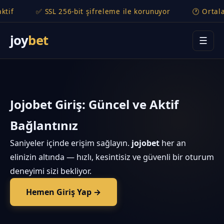
✅ SSL 256-bit şifreleme ile korunuyor
🕐 Ortalama e
joy
bet
☰
Jojobet Giriş: Güncel ve Aktif
Bağlantınız
Saniyeler içinde erişim sağlayın.
jojobet
her an
elinizin altında — hızlı, kesintisiz ve güvenli bir oturum
deneyimi sizi bekliyor.
Hemen Giriş Yap →