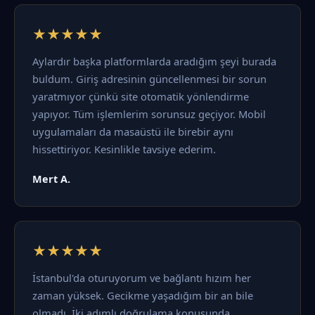
★★★★★
Aylardır başka platformlarda aradığım şeyi burada
buldum. Giriş adresinin güncellenmesi bir sorun
yaratmıyor çünkü site otomatik yönlendirme
yapıyor. Tüm işlemlerim sorunsuz geçiyor. Mobil
uygulamaları da masaüstü ile birebir aynı
hissettiriyor. Kesinlikle tavsiye ederim.
Mert A.
★★★★★
İstanbul'da oturuyorum ve bağlantı hızım her
zaman yüksek. Gecikme yaşadığım bir an bile
olmadı. İki adımlı doğrulama konusunda