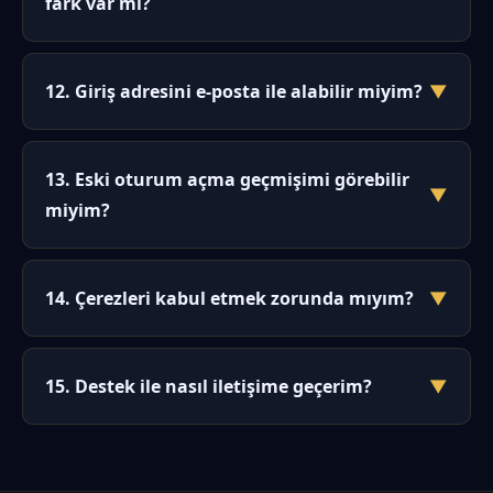
fark var mı?
en hızlı ve en stabil yoldur.
Temel özellikler aynıdır. Uygulama, anında
bildirimler ve daha hızlı erişim sunar. Tarayıcı
12. Giriş adresini e-posta ile alabilir miyim?
▼
versiyonu ise herhangi bir kurulum gerektirmez. İkisi
arasında veri senkronizasyonu sorunsuz çalışır.
Evet, giriş adresini e-posta bültenine abone olarak
düzenli olarak alabilirsiniz. Ayrıca adres değişikliği
13. Eski oturum açma geçmişimi görebilir
▼
olduğunda otomatik bir bildirim gönderilir. Bu
miyim?
özelliği hesap ayarlarınızdan aktifleştirebilirsiniz.
Evet, hesap güvenliği bölümünde son 10 oturum
açma girişinizi görüntüleyebilirsiniz. Burada tarih,
14. Çerezleri kabul etmek zorunda mıyım?
▼
saat ve IP adresi bilgileri yer alır. Şüpheli bir giriş fark
ederseniz, şifrenizi hemen değiştirin.
Zorunlu çerezler, platformun temel işlevleri için
gereklidir. Tercih ve istatistik çerezlerini ise
15. Destek ile nasıl iletişime geçerim?
▼
ayarlardan yönetebilirsiniz. Ancak bazı özellikler,
çerezler devre dışı bırakıldığında tam çalışmayabilir.
Sayfadaki canlı destek penceresinden anında mesaj
Örneğin, hatırlama özelliği.
gönderebilirsiniz. Ayrıca e-posta destek hattına
[email protected] adresinden ulaşabilirsiniz.