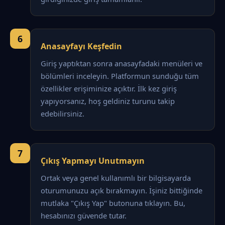
6
Anasayfayı Keşfedin
Giriş yaptıktan sonra anasayfadaki menüleri ve
bölümleri inceleyin. Platformun sunduğu tüm
özellikler erişiminize açıktır. İlk kez giriş
yapıyorsanız, hoş geldiniz turunu takip
edebilirsiniz.
7
Çıkış Yapmayı Unutmayın
Ortak veya genel kullanımlı bir bilgisayarda
oturumunuzu açık bırakmayın. İşiniz bittiğinde
mutlaka "Çıkış Yap" butonuna tıklayın. Bu,
hesabınızı güvende tutar.