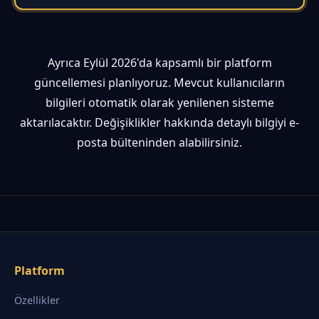
Ayrıca Eylül 2026'da kapsamlı bir platform
güncellemesi planlıyoruz. Mevcut kullanıcıların
bilgileri otomatik olarak yenilenen sisteme
aktarılacaktır. Değişiklikler hakkında detaylı bilgiyi e-
posta bülteninden alabilirsiniz.
Platform
Özellikler