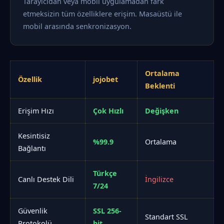
Tarayıcıdan veya mobil uygulamadan fark
etmeksizin tüm özelliklere erişim. Masaüstü ile
mobil arasında senkronizasyon.
Ortalama
Özellik
jojobet
Beklenti
Erişim Hızı
Çok Hızlı
Değişken
Kesintisiz
%99.9
Ortalama
Bağlantı
Türkçe
Canlı Destek Dili
İngilizce
7/24
Güvenlik
SSL 256-
Standart SSL
Protokolü
bit