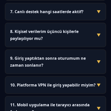
şifrenizi belirleyebilirsiniz. İşlem genellikle 2-3 dakika
Zorunlu değildir, ancak hesabınızı korumak için
sürer.
şiddetle tavsiye edilir. Özellikle farklı cihazlardan giriş
7. Canlı destek hangi saatlerde aktif?
▼
yapıyorsanız, bu katman hesabınıza yetkisiz erişimi
büyük ölçüde engeller. Ayarlar menüsünden anında
Canlı destek 7/24 kesintisiz hizmet verir. Uzman
aktifleştirebilirsiniz.
Türkçe ekip; sabah 03:00'te, öğle 12:00'de veya gece
8. Kişisel verilerim üçüncü kişilerle
▼
yarısı fark etmeksizin tüm sorularınızı yanıtlar.
paylaşılıyor mu?
Ortalama ilk yanıt süresi 45 saniyedir.
Hayır. Kişisel verileriniz, KVKK kapsamında korunur
ve üçüncü taraflarla asla paylaşılmaz. Tüm veriler
9. Giriş yaptıktan sonra oturumum ne
▼
256-bit SSL şifreleme ile saklanır. Adresiniz, e-
zaman sonlanır?
postanız gibi bilgiler yalnızca kimlik doğrulama ve
güvenlik amacıyla kullanılır.
Oturumunuz 30 dakika boyunca hareketsiz
kaldığında otomatik olarak sonlanır. Bu, hesabınızı
10. Platforma VPN ile giriş yapabilir miyim?
▼
korumak için alınan standart bir önlemdir. Ayrıca
farklı bir IP adresinden giriş yapıldığını tespit
Evet, VPN kullanımı platform tarafından
edersek sizi bilgilendiririz.
engellenmez. Ancak hızınız düşebilir. Gecikme süresi
11. Mobil uygulama ile tarayıcı arasında
▼
30-50 ms artabilir. Giriş adresini kullanmak genellikle