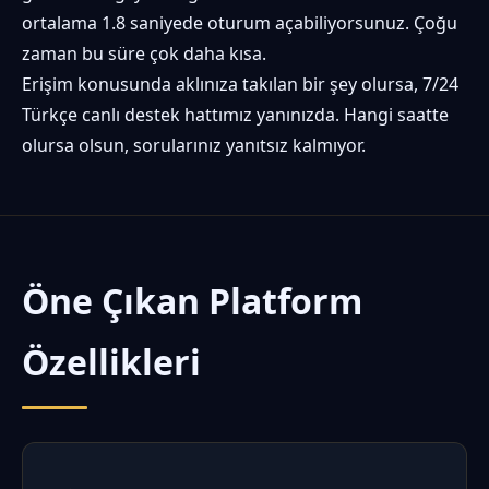
ortalama 1.8 saniyede oturum açabiliyorsunuz. Çoğu
zaman bu süre çok daha kısa.
Erişim konusunda aklınıza takılan bir şey olursa, 7/24
Türkçe canlı destek hattımız yanınızda. Hangi saatte
olursa olsun, sorularınız yanıtsız kalmıyor.
Öne Çıkan Platform
Özellikleri