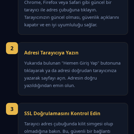
Chrome, Firefox veya Safari gibi güncel bir
tarayıcı ile adres çubuğuna tıklayın.
Tarayıcınızın güncel olması, güvenlik açıklarını
kapatır ve en iyi uyumluluğu sağlar.
2
Adresi Tarayıcıya Yazın
Yukarıda bulunan "Hemen Giriş Yap" butonuna
tıklayarak ya da adresi doğrudan tarayıcınıza
yazarak sayfayı açın. Adresin doğru
yazıldığından emin olun.
3
SSL Doğrulamasını Kontrol Edin
Tarayıcı adres çubuğunda kilit simgesi olup
olmadığına bakın. Bu, güvenli bir bağlantı