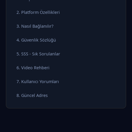
2. Platform Özellikleri
3. Nasıl Bağlanılır?
4. Güvenlik Sözlüğü
5. SSS - Sık Sorulanlar
6. Video Rehberi
7. Kullanıcı Yorumları
8. Güncel Adres