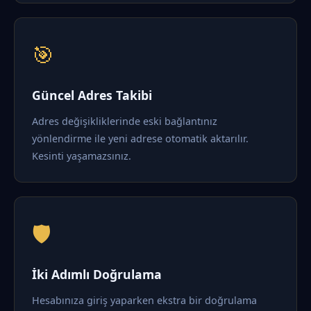
🎯
Güncel Adres Takibi
Adres değişikliklerinde eski bağlantınız
yönlendirme ile yeni adrese otomatik aktarılır.
Kesinti yaşamazsınız.
🛡️
İki Adımlı Doğrulama
Hesabınıza giriş yaparken ekstra bir doğrulama