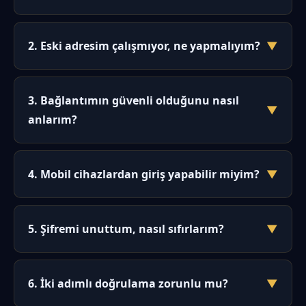
İnternet servis sağlayıcıları bazı platformlara
otomatik erişim engellemeleri uygulayabiliyor. Bu
2. Eski adresim çalışmıyor, ne yapmalıyım?
▼
engellemelerden etkilenmemek ve kullanıcıların
kesintisiz hizmet almasını sağlamak için erişim
Eski bir adres büyük olasılıkla devre dışı bırakılmıştır.
adresleri belirli aralıklarla yenilenir. Yenilenen
Yapmanız gereken tek şey, bu sayfada belirtilen
3. Bağlantımın güvenli olduğunu nasıl
adresler, mevcut olan en güncel bağlantıdır.
▼
güncel adresi kullanmak. Site ziyaretçilerini otomatik
anlarım?
olarak yeni adrese yönlendirir, ancak tarayıcınızda
eski sayfa önbelleğe alınmış olabilir.
Tarayıcınızın adres çubuğunda kilit simgesini arayın
ve adresin "https://" ile başladığından emin olun.
4. Mobil cihazlardan giriş yapabilir miyim?
▼
Ayrıca sayfanın en alt kısmında DMCA koruma
rozetini görebilirsiniz. Bu göstergeler, bağlantının
Evet, platform mobil uyumlu bir arayüze sahiptir.
şifrelendiğini ve doğrulandığını işaret eder.
Tarayıcınızdan giriş yapabilir veya mobil uygulamayı
5. Şifremi unuttum, nasıl sıfırlarım?
▼
kullanabilirsiniz. 1080p ve üzeri çözünürlüğe sahip
ekranlar için optimize edilmiş tasarım, tüm işlemleri
Giriş ekranındaki "Şifremi Unuttum" bağlantısına
kolaylaştırır.
tıklayın. Kayıtlı e-posta adresinize bir sıfırlama
6. İki adımlı doğrulama zorunlu mu?
▼
bağlantısı gönderilecektir. Bağlantıya tıklayarak yeni