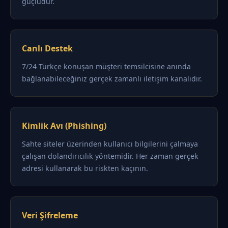
güçlüdür.
Canlı Destek
7/24 Türkçe konuşan müşteri temsilcisine anında
bağlanabileceğiniz gerçek zamanlı iletişim kanalıdır.
Kimlik Avı (Phishing)
Sahte siteler üzerinden kullanıcı bilgilerini çalmaya
çalışan dolandırıcılık yöntemidir. Her zaman gerçek
adresi kullanarak bu riskten kaçının.
Veri Şifreleme