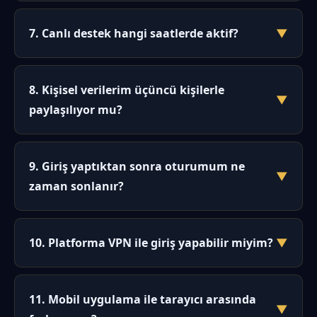
şifrenizi belirleyebilirsiniz. İşlem genellikle 2-3 dakika
Zorunlu değildir, ancak hesabınızı korumak için
sürer.
şiddetle tavsiye edilir. Özellikle farklı cihazlardan giriş
7. Canlı destek hangi saatlerde aktif?
▼
yapıyorsanız, bu katman hesabınıza yetkisiz erişimi
büyük ölçüde engeller. Ayarlar menüsünden anında
Canlı destek 7/24 kesintisiz hizmet verir. Uzman
aktifleştirebilirsiniz.
Türkçe ekip; sabah 03:00'te, öğle 12:00'de veya gece
8. Kişisel verilerim üçüncü kişilerle
▼
yarısı fark etmeksizin tüm sorularınızı yanıtlar.
paylaşılıyor mu?
Ortalama ilk yanıt süresi 45 saniyedir.
Hayır. Kişisel verileriniz, KVKK kapsamında korunur
ve üçüncü taraflarla asla paylaşılmaz. Tüm veriler
9. Giriş yaptıktan sonra oturumum ne
▼
256-bit SSL şifreleme ile saklanır. Adresiniz, e-
zaman sonlanır?
postanız gibi bilgiler yalnızca kimlik doğrulama ve
güvenlik amacıyla kullanılır.
Oturumunuz 30 dakika boyunca hareketsiz
kaldığında otomatik olarak sonlanır. Bu, hesabınızı
10. Platforma VPN ile giriş yapabilir miyim?
▼
korumak için alınan standart bir önlemdir. Ayrıca
farklı bir IP adresinden giriş yapıldığını tespit
Evet, VPN kullanımı platform tarafından
edersek sizi bilgilendiririz.
engellenmez. Ancak hızınız düşebilir. Gecikme süresi
11. Mobil uygulama ile tarayıcı arasında
▼
30-50 ms artabilir. Giriş adresini kullanmak genellikle