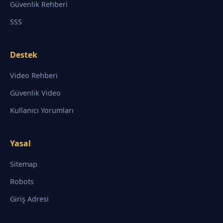
Güvenlik Rehberi
SSS
Destek
Video Rehberi
Güvenlik Video
Kullanıcı Yorumları
Yasal
Sitemap
Robots
Giriş Adresi