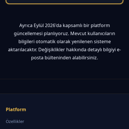
Ayrıca Eylül 2026'da kapsamlı bir platform
güncellemesi planlıyoruz. Mevcut kullanıcıların
bilgileri otomatik olarak yenilenen sisteme
aktarılacaktır. Değişiklikler hakkında detaylı bilgiyi e-
posta bülteninden alabilirsiniz.
Platform
Özellikler