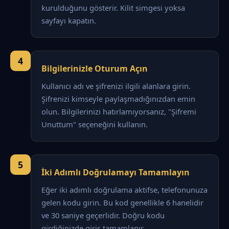
kurulduğunu gösterir. Kilit simgesi yoksa
sayfayı kapatın.
4
Bilgilerinizle Oturum Açın
Kullanıcı adı ve şifrenizi ilgili alanlara girin.
Şifrenizi kimseyle paylaşmadığınızdan emin
olun. Bilgilerinizi hatırlamıyorsanız, "Şifremi
Unuttum" seçeneğini kullanın.
5
İki Adımlı Doğrulamayı Tamamlayın
Eğer iki adımlı doğrulama aktifse, telefonunuza
gelen kodu girin. Bu kod genellikle 6 hanelidir
ve 30 saniye geçerlidir. Doğru kodu
girdiğinizde giriş tamamlanır.