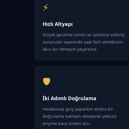
⚡
Hızlı Altyapı
Düşük gecikme süresi ve optimize edilmiş
sunucular sayesinde saat fark etmeksizin
akıcı bir deneyim yaşarsınız.
🛡️
İki Adımlı Doğrulama
Hesabınıza giriş yaparken ekstra bir
doğrulama katmanı ekleyerek yetkisiz
erişime karşı önlem alın.