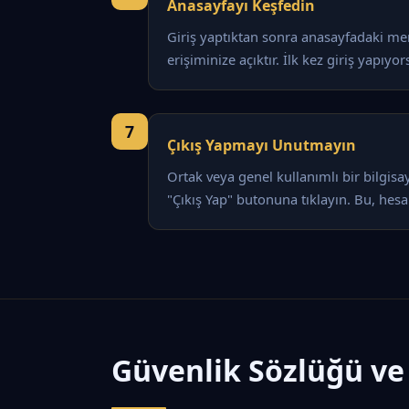
Anasayfayı Keşfedin
Giriş yaptıktan sonra anasayfadaki me
erişiminize açıktır. İlk kez giriş yapıyo
7
Çıkış Yapmayı Unutmayın
Ortak veya genel kullanımlı bir bilgis
"Çıkış Yap" butonuna tıklayın. Bu, hesa
Güvenlik Sözlüğü ve