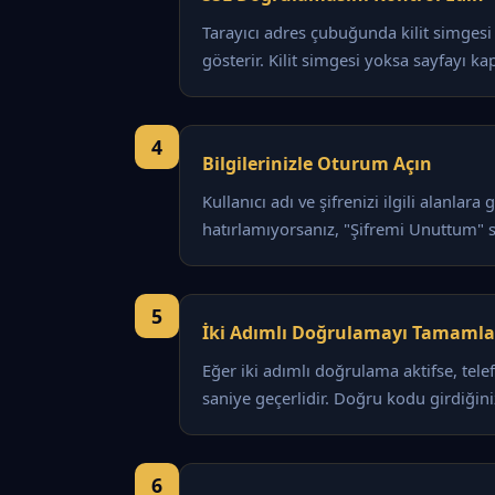
Tarayıcı adres çubuğunda kilit simgesi
gösterir. Kilit simgesi yoksa sayfayı ka
4
Bilgilerinizle Oturum Açın
Kullanıcı adı ve şifrenizi ilgili alanlar
hatırlamıyorsanız, "Şifremi Unuttum" s
5
İki Adımlı Doğrulamayı Tamamla
Eğer iki adımlı doğrulama aktifse, tele
saniye geçerlidir. Doğru kodu girdiğin
6