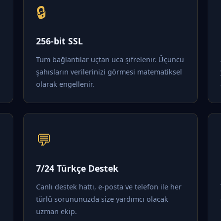
🔒
256-bit SSL
Tüm bağlantılar uçtan uca şifrelenir. Üçüncü
şahısların verilerinizi görmesi matematiksel
olarak engellenir.
💬
7/24 Türkçe Destek
Canlı destek hattı, e-posta ve telefon ile her
türlü sorununuzda size yardımcı olacak
uzman ekip.