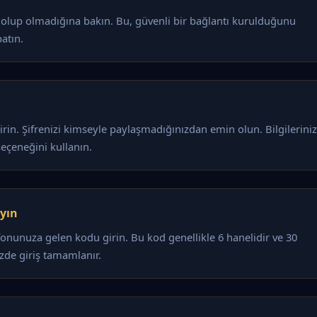
 olup olmadığına bakın. Bu, güvenli bir bağlantı kurulduğunu
patın.
a girin. Şifrenizi kimseyle paylaşmadığınızdan emin olun. Bilgileriniz
eçeneğini kullanın.
yın
fonunuza gelen kodu girin. Bu kod genellikle 6 hanelidir ve 30
izde giriş tamamlanır.