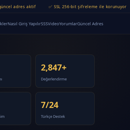
l adres aktif
✅ SSL 256-bit şifreleme ile korunuyor
ikler
Nasıl Giriş Yapılır
SSS
Video
Yorumlar
Güncel Adres
2,847+
nı
Değerlendirme
7/24
şim
Türkçe Destek