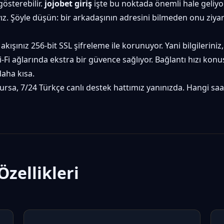
österebilir.
jojobet giriş
işte bu noktada önemli hale geliyor
yız. Şöyle düşün: bir arkadaşının adresini bilmeden onu ziya
ışınız 256-bit SSL şifreleme ile korunuyor. Yani bilgileriniz
 Wi-Fi ağlarında ekstra bir güvence sağlıyor. Bağlantı hızı k
aha kısa.
ursa, 7/24 Türkçe canlı destek hattımız yanınızda. Hangi saat
zellikleri