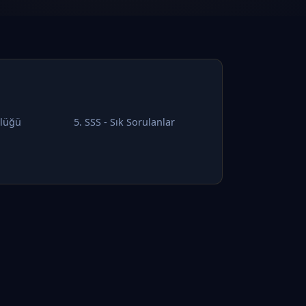
zlüğü
5. SSS - Sık Sorulanlar