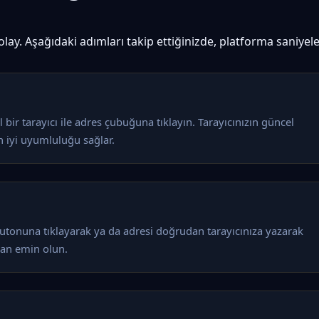
y. Aşağıdaki adımları takip ettiğinizde, platforma saniyeler 
 bir tarayıcı ile adres çubuğuna tıklayın. Tarayıcınızın güncel
en iyi uyumluluğu sağlar.
tonuna tıklayarak ya da adresi doğrudan tarayıcınıza yazarak
dan emin olun.