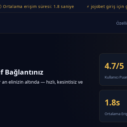
alama erişim süresi: 1.8 saniye
⚡ jojobet giriş için günce
Özell
4.7/5
if Bağlantınız
Kullanıcı Pua
 an elinizin altında — hızlı, kesintisiz ve
1.8s
Ortalama Eri