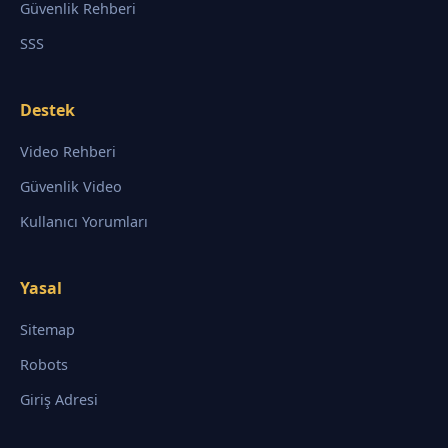
Güvenlik Rehberi
SSS
Destek
Video Rehberi
Güvenlik Video
Kullanıcı Yorumları
Yasal
Sitemap
Robots
Giriş Adresi