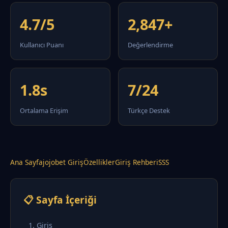
4.7/5
2,847+
Kullanıcı Puanı
Değerlendirme
1.8s
7/24
Ortalama Erişim
Türkçe Destek
Ana Sayfa
jojobet Giriş
Özellikler
Giriş Rehberi
SSS
📋 Sayfa İçeriği
1. Giriş