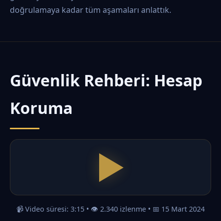
doğrulamaya kadar tüm aşamaları anlattık.
Güvenlik Rehberi: Hesap
Koruma
📹 Video süresi: 3:15 • 👁️ 2.340 izlenme • 📅 15 Mart 2024