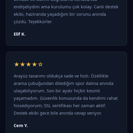
endişeliydim ama kurulumu çok kolay. Canlı destek
ekibi, haziranda yaşadığım bir sorunu anında
çözdü. Teşekkürler.
Elif K.
★★★★☆
Arayüz tasarımı oldukça sade ve hızlı. Özellikle
arama çubuğundan dilediğim spor dalına anında
ulaşabiliyorum. Son bir aydır hiçbir kesinti
yaşamadım. Güvenlik konusunda da kendimi rahat
hissediyorum; SSL sertifikası her zaman aktif.
Destek ekibi gece bile anında cevap veriyor.
Cem Y.