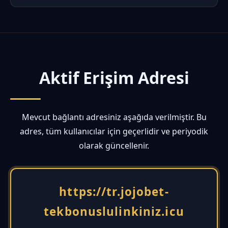
Aktif Erişim Adresi
Mevcut bağlantı adresiniz aşağıda verilmiştir. Bu
adres, tüm kullanıcılar için geçerlidir ve periyodik
olarak güncellenir.
https://tr.jojobet-
tekbonuslulinkiniz.icu