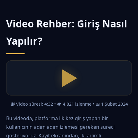
Ortalama e-posta yanıt süresi 2 saat içindedir.
Haftanın her günü, günün her saati aktifiz.
Video Rehber: Giriş Nasıl
Yapılır?
📹 Video süresi: 4:32 • 👁️ 4.821 izlenme • 📅 1 Şubat 2024
Bu videoda, platforma ilk kez giriş yapan bir
kullanıcının adım adım izlemesi gereken süreci
gösteriyoruz. Kayıt ekranından, iki adımlı