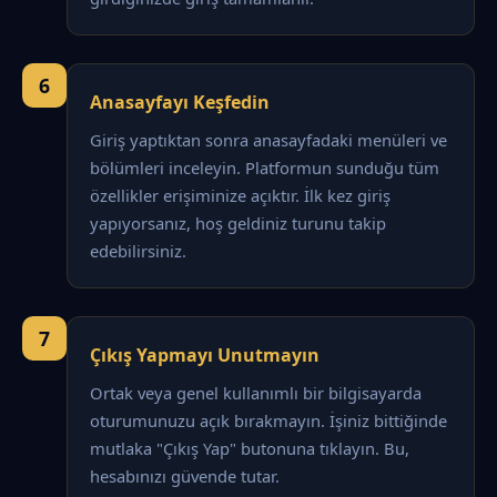
6
Anasayfayı Keşfedin
Giriş yaptıktan sonra anasayfadaki menüleri ve
bölümleri inceleyin. Platformun sunduğu tüm
özellikler erişiminize açıktır. İlk kez giriş
yapıyorsanız, hoş geldiniz turunu takip
edebilirsiniz.
7
Çıkış Yapmayı Unutmayın
Ortak veya genel kullanımlı bir bilgisayarda
oturumunuzu açık bırakmayın. İşiniz bittiğinde
mutlaka "Çıkış Yap" butonuna tıklayın. Bu,
hesabınızı güvende tutar.