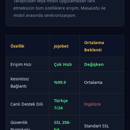
Tarayıcıdan veya mobil uygulamadan fark
etmeksizin tüm özelliklere erişim. Masaüstü ile
mobil arasında senkronizasyon.
Ortalama
Özellik
jojobet
Beklenti
Erişim Hızı
Çok Hızlı
Değişken
Kesintisiz
%99.9
Ortalama
Bağlantı
Türkçe
Canlı Destek Dili
İngilizce
7/24
Güvenlik
SSL 256-
Standart SSL
Protokolü
bit