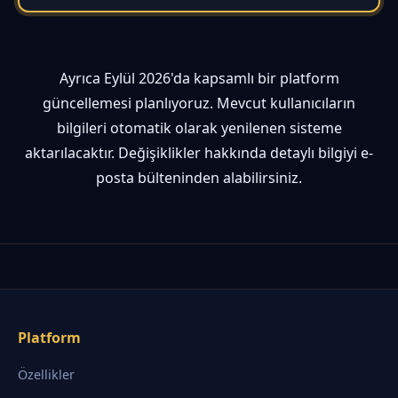
Ayrıca Eylül 2026'da kapsamlı bir platform
güncellemesi planlıyoruz. Mevcut kullanıcıların
bilgileri otomatik olarak yenilenen sisteme
aktarılacaktır. Değişiklikler hakkında detaylı bilgiyi e-
posta bülteninden alabilirsiniz.
Platform
Özellikler