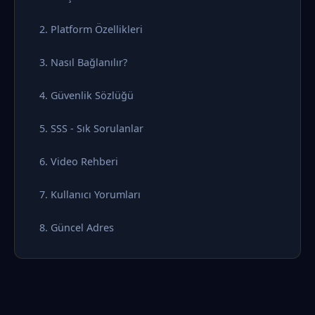
2. Platform Özellikleri
3. Nasıl Bağlanılır?
4. Güvenlik Sözlüğü
5. SSS - Sık Sorulanlar
6. Video Rehberi
7. Kullanıcı Yorumları
8. Güncel Adres