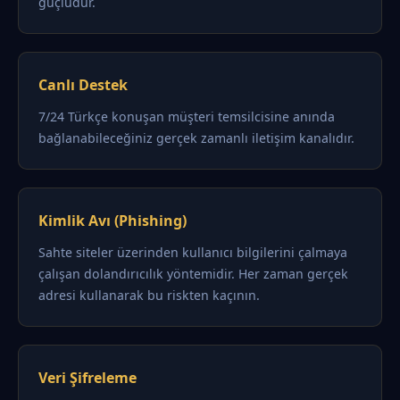
güçlüdür.
Canlı Destek
7/24 Türkçe konuşan müşteri temsilcisine anında
bağlanabileceğiniz gerçek zamanlı iletişim kanalıdır.
Kimlik Avı (Phishing)
Sahte siteler üzerinden kullanıcı bilgilerini çalmaya
çalışan dolandırıcılık yöntemidir. Her zaman gerçek
adresi kullanarak bu riskten kaçının.
Veri Şifreleme