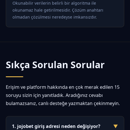
Okunabilir verilerin belirli bir algoritma ile
okunamaz hale getirilmesidir. Çözüm anahtarı
olmadan çözülmesi neredeyse imkansızdır.
Sıkça Sorulan Sorular
Erişim ve platform hakkında en çok merak edilen 15
soruyu sizin için yanıtladık. Aradığınız cevabı
bulamazsanız, canlı desteğe yazmaktan çekinmeyin.
1. jojobet giriş adresi neden değişiyor?
▼