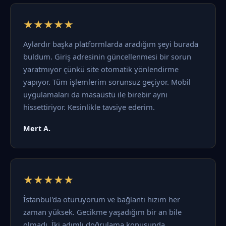
★★★★★
Aylardır başka platformlarda aradığım şeyi burada
buldum. Giriş adresinin güncellenmesi bir sorun
yaratmıyor çünkü site otomatik yönlendirme
yapıyor. Tüm işlemlerim sorunsuz geçiyor. Mobil
uygulamaları da masaüstü ile birebir aynı
hissettiriyor. Kesinlikle tavsiye ederim.
Mert A.
★★★★★
İstanbul'da oturuyorum ve bağlantı hızım her
zaman yüksek. Gecikme yaşadığım bir an bile
olmadı. İki adımlı doğrulama konusunda