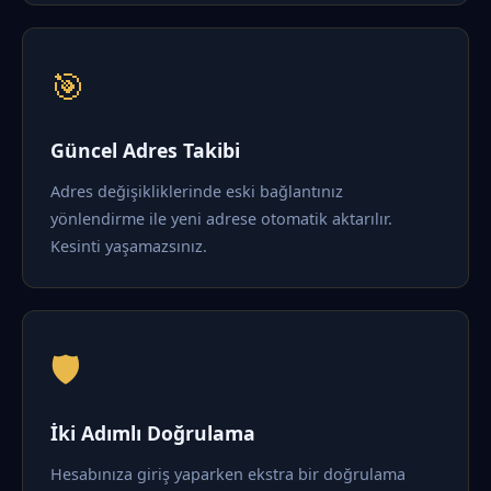
🎯
Güncel Adres Takibi
Adres değişikliklerinde eski bağlantınız
yönlendirme ile yeni adrese otomatik aktarılır.
Kesinti yaşamazsınız.
🛡️
İki Adımlı Doğrulama
Hesabınıza giriş yaparken ekstra bir doğrulama