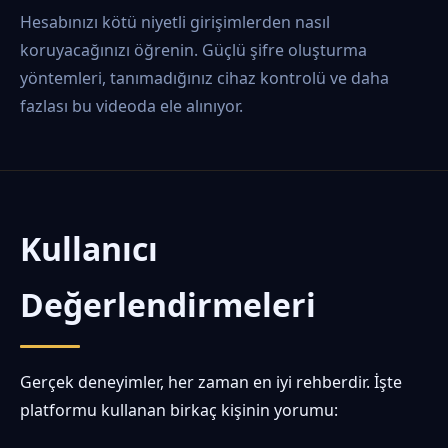
Hesabınızı kötü niyetli girişimlerden nasıl
koruyacağınızı öğrenin. Güçlü şifre oluşturma
yöntemleri, tanımadığınız cihaz kontrolü ve daha
fazlası bu videoda ele alınıyor.
Kullanıcı
Değerlendirmeleri
Gerçek deneyimler, her zaman en iyi rehberdir. İşte
platformu kullanan birkaç kişinin yorumu: