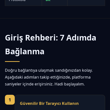
Giriş Rehberi: 7 Adımda
Bağlanma
Doğru bağlantıya ulaşmak sandığınızdan kolay.
Aşağıdaki adımları takip ettiğinizde, platforma
saniyeler içinde erişirsiniz. Hadi başlayalım.
1
Güvenilir Bir Tarayıcı Kullanın