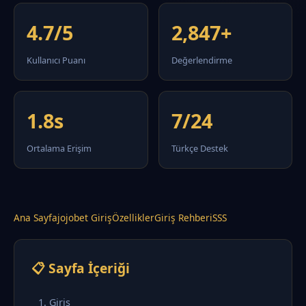
4.7/5
2,847+
Kullanıcı Puanı
Değerlendirme
1.8s
7/24
Ortalama Erişim
Türkçe Destek
Ana Sayfa
jojobet Giriş
Özellikler
Giriş Rehberi
SSS
📋 Sayfa İçeriği
1. Giriş