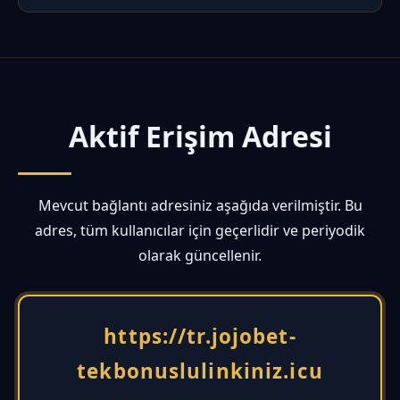
Aktif Erişim Adresi
Mevcut bağlantı adresiniz aşağıda verilmiştir. Bu
adres, tüm kullanıcılar için geçerlidir ve periyodik
olarak güncellenir.
https://tr.jojobet-
tekbonuslulinkiniz.icu