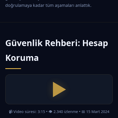
doğrulamaya kadar tüm aşamaları anlattık.
Güvenlik Rehberi: Hesap
Koruma
📹 Video süresi: 3:15 • 👁️ 2.340 izlenme • 📅 15 Mart 2024