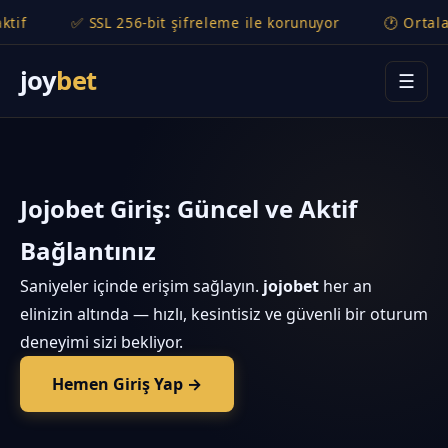
✅ SSL 256-bit şifreleme ile korunuyor
🕐 Ortalama er
joy
bet
☰
Jojobet Giriş: Güncel ve Aktif
Bağlantınız
Saniyeler içinde erişim sağlayın.
jojobet
her an
elinizin altında — hızlı, kesintisiz ve güvenli bir oturum
deneyimi sizi bekliyor.
Hemen Giriş Yap →