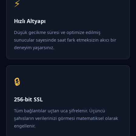
⚡
Hızlı Altyapı
Düşük gecikme süresi ve optimize edilmiş
sunucular sayesinde saat fark etmeksizin akıcı bir
deneyim yaşarsınız.
🔒
256-bit SSL
Tüm bağlantılar uçtan uca şifrelenir. Üçüncü
şahısların verilerinizi görmesi matematiksel olarak
engellenir.