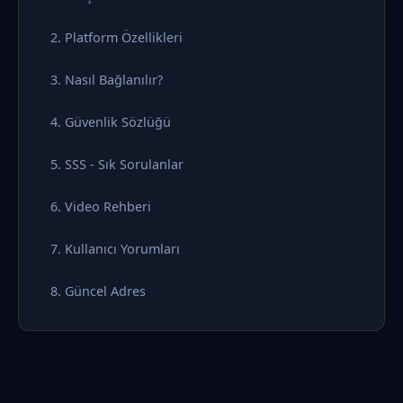
2. Platform Özellikleri
3. Nasıl Bağlanılır?
4. Güvenlik Sözlüğü
5. SSS - Sık Sorulanlar
6. Video Rehberi
7. Kullanıcı Yorumları
8. Güncel Adres