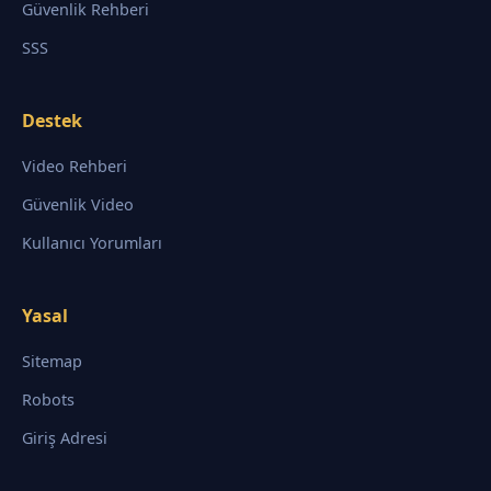
Güvenlik Rehberi
SSS
Destek
Video Rehberi
Güvenlik Video
Kullanıcı Yorumları
Yasal
Sitemap
Robots
Giriş Adresi