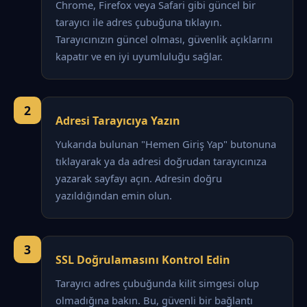
Chrome, Firefox veya Safari gibi güncel bir
tarayıcı ile adres çubuğuna tıklayın.
Tarayıcınızın güncel olması, güvenlik açıklarını
kapatır ve en iyi uyumluluğu sağlar.
2
Adresi Tarayıcıya Yazın
Yukarıda bulunan "Hemen Giriş Yap" butonuna
tıklayarak ya da adresi doğrudan tarayıcınıza
yazarak sayfayı açın. Adresin doğru
yazıldığından emin olun.
3
SSL Doğrulamasını Kontrol Edin
Tarayıcı adres çubuğunda kilit simgesi olup
olmadığına bakın. Bu, güvenli bir bağlantı