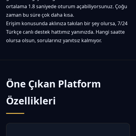
ortalama 1.8 saniyede oturum açabiliyorsunuz. Çoğu
zaman bu süre çok daha kısa.
Erişim konusunda aklınıza takılan bir şey olursa, 7/24
Türkçe canlı destek hattımız yanınızda. Hangi saatte
olursa olsun, sorularınız yanıtsız kalmıyor.
Öne Çıkan Platform
Özellikleri