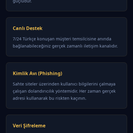
güçlüdür.
Canlı Destek
7/24 Türkçe konuşan müşteri temsilcisine anında
bağlanabileceğiniz gerçek zamanlı iletişim kanalıdır.
Kimlik Avı (Phishing)
Sahte siteler üzerinden kullanıcı bilgilerini çalmaya
çalışan dolandırıcılık yöntemidir. Her zaman gerçek
adresi kullanarak bu riskten kaçının.
Veri Şifreleme