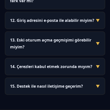
fark var mı?
en hızlı ve en stabil yoldur.
Temel özellikler aynıdır. Uygulama, anında
bildirimler ve daha hızlı erişim sunar. Tarayıcı
12. Giriş adresini e-posta ile alabilir miyim?
▼
versiyonu ise herhangi bir kurulum gerektirmez. İkisi
arasında veri senkronizasyonu sorunsuz çalışır.
Evet, giriş adresini e-posta bültenine abone olarak
düzenli olarak alabilirsiniz. Ayrıca adres değişikliği
13. Eski oturum açma geçmişimi görebilir
▼
olduğunda otomatik bir bildirim gönderilir. Bu
miyim?
özelliği hesap ayarlarınızdan aktifleştirebilirsiniz.
Evet, hesap güvenliği bölümünde son 10 oturum
açma girişinizi görüntüleyebilirsiniz. Burada tarih,
14. Çerezleri kabul etmek zorunda mıyım?
▼
saat ve IP adresi bilgileri yer alır. Şüpheli bir giriş fark
ederseniz, şifrenizi hemen değiştirin.
Zorunlu çerezler, platformun temel işlevleri için
gereklidir. Tercih ve istatistik çerezlerini ise
15. Destek ile nasıl iletişime geçerim?
▼
ayarlardan yönetebilirsiniz. Ancak bazı özellikler,
çerezler devre dışı bırakıldığında tam çalışmayabilir.
Sayfadaki canlı destek penceresinden anında mesaj
Örneğin, hatırlama özelliği.
gönderebilirsiniz. Ayrıca e-posta destek hattına
[email protected] adresinden ulaşabilirsiniz.