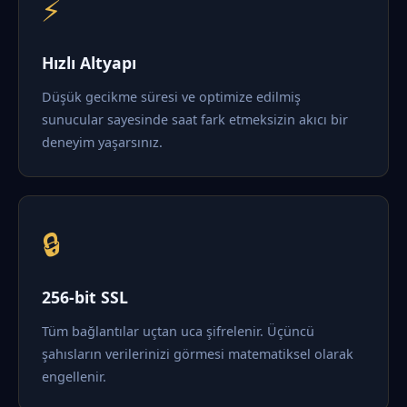
⚡
Hızlı Altyapı
Düşük gecikme süresi ve optimize edilmiş
sunucular sayesinde saat fark etmeksizin akıcı bir
deneyim yaşarsınız.
🔒
256-bit SSL
Tüm bağlantılar uçtan uca şifrelenir. Üçüncü
şahısların verilerinizi görmesi matematiksel olarak
engellenir.