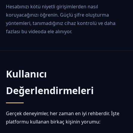
Hesabınızı kötü niyetli girişimlerden nasıl
koruyacağınızı öğrenin. Güçlü şifre oluşturma
yöntemleri, tanımadığınız cihaz kontrolü ve daha
fazlası bu videoda ele alınıyor.
Kullanıcı
Değerlendirmeleri
Gerçek deneyimler, her zaman en iyi rehberdir. İşte
platformu kullanan birkaç kişinin yorumu: