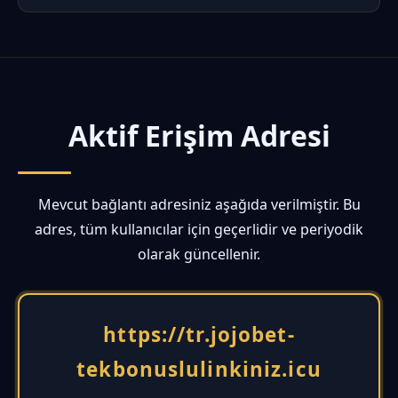
Aktif Erişim Adresi
Mevcut bağlantı adresiniz aşağıda verilmiştir. Bu
adres, tüm kullanıcılar için geçerlidir ve periyodik
olarak güncellenir.
https://tr.jojobet-
tekbonuslulinkiniz.icu