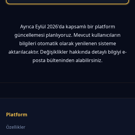
Ayrıca Eylül 2026'da kapsamlı bir platform
güncellemesi planlıyoruz. Mevcut kullanıcıların
bilgileri otomatik olarak yenilenen sisteme
aktarılacaktır. Değişiklikler hakkında detaylı bilgiyi e-
posta bülteninden alabilirsiniz.
Platform
Özellikler