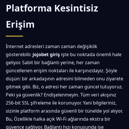
Platforma Kesintisiz
Erişim
İnternet adresleri zaman zaman değişiklik
gösterebilir.
jojobet giriş
işte bu noktada önemli hale
geliyor. Sabit bir bağlantı yerine, her zaman
güncellenen erişim noktaları ile karşınızdayız. Şöyle
düşün: bir arkadaşının adresini bilmeden onu ziyarete
gitmek gibi. Biz, o adresi her zaman güncel tutuyoruz.
Peki ya güvenlik? Endişelenmeyin. Tüm veri akışınız
256-bit SSL şifreleme ile korunuyor. Yani bilgileriniz,
sizinle platform arasında güvenli bir tünelde yol alıyor.
Bu, Özellikle halka açık Wi-Fi ağlarında ekstra bir
güvence sağlıyor. Bağlantı hızı konusunda ise