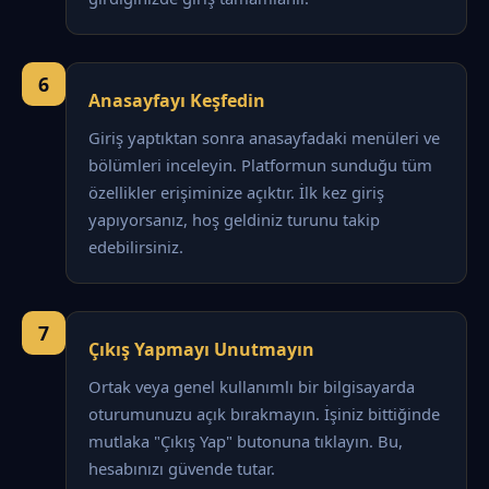
6
Anasayfayı Keşfedin
Giriş yaptıktan sonra anasayfadaki menüleri ve
bölümleri inceleyin. Platformun sunduğu tüm
özellikler erişiminize açıktır. İlk kez giriş
yapıyorsanız, hoş geldiniz turunu takip
edebilirsiniz.
7
Çıkış Yapmayı Unutmayın
Ortak veya genel kullanımlı bir bilgisayarda
oturumunuzu açık bırakmayın. İşiniz bittiğinde
mutlaka "Çıkış Yap" butonuna tıklayın. Bu,
hesabınızı güvende tutar.