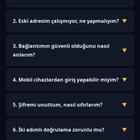
İnternet servis sağlayıcıları bazı platformlara
otomatik erişim engellemeleri uygulayabiliyor. Bu
2. Eski adresim çalışmıyor, ne yapmalıyım?
▼
engellemelerden etkilenmemek ve kullanıcıların
kesintisiz hizmet almasını sağlamak için erişim
Eski bir adres büyük olasılıkla devre dışı bırakılmıştır.
adresleri belirli aralıklarla yenilenir. Yenilenen
Yapmanız gereken tek şey, bu sayfada belirtilen
3. Bağlantımın güvenli olduğunu nasıl
adresler, mevcut olan en güncel bağlantıdır.
▼
güncel adresi kullanmak. Site ziyaretçilerini otomatik
anlarım?
olarak yeni adrese yönlendirir, ancak tarayıcınızda
eski sayfa önbelleğe alınmış olabilir.
Tarayıcınızın adres çubuğunda kilit simgesini arayın
ve adresin "https://" ile başladığından emin olun.
4. Mobil cihazlardan giriş yapabilir miyim?
▼
Ayrıca sayfanın en alt kısmında DMCA koruma
rozetini görebilirsiniz. Bu göstergeler, bağlantının
Evet, platform mobil uyumlu bir arayüze sahiptir.
şifrelendiğini ve doğrulandığını işaret eder.
Tarayıcınızdan giriş yapabilir veya mobil uygulamayı
5. Şifremi unuttum, nasıl sıfırlarım?
▼
kullanabilirsiniz. 1080p ve üzeri çözünürlüğe sahip
ekranlar için optimize edilmiş tasarım, tüm işlemleri
Giriş ekranındaki "Şifremi Unuttum" bağlantısına
kolaylaştırır.
tıklayın. Kayıtlı e-posta adresinize bir sıfırlama
6. İki adımlı doğrulama zorunlu mu?
▼
bağlantısı gönderilecektir. Bağlantıya tıklayarak yeni