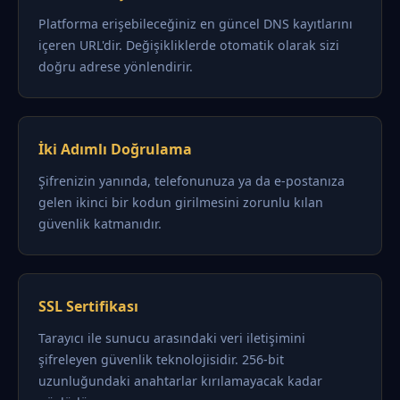
Platforma erişebileceğiniz en güncel DNS kayıtlarını
içeren URL'dir. Değişikliklerde otomatik olarak sizi
doğru adrese yönlendirir.
İki Adımlı Doğrulama
Şifrenizin yanında, telefonunuza ya da e-postanıza
gelen ikinci bir kodun girilmesini zorunlu kılan
güvenlik katmanıdır.
SSL Sertifikası
Tarayıcı ile sunucu arasındaki veri iletişimini
şifreleyen güvenlik teknolojisidir. 256-bit
uzunluğundaki anahtarlar kırılamayacak kadar