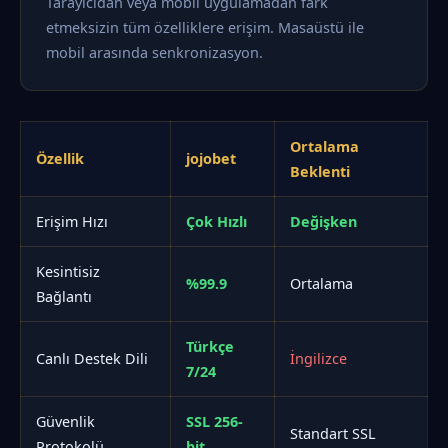
Tarayıcıdan veya mobil uygulamadan fark
etmeksizin tüm özelliklere erişim. Masaüstü ile
mobil arasında senkronizasyon.
Ortalama
Özellik
jojobet
Beklenti
Erişim Hızı
Çok Hızlı
Değişken
Kesintisiz
%99.9
Ortalama
Bağlantı
Türkçe
Canlı Destek Dili
İngilizce
7/24
Güvenlik
SSL 256-
Standart SSL
Protokolü
bit