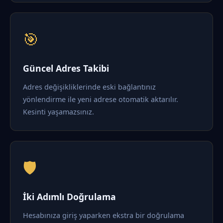
🎯
Güncel Adres Takibi
Adres değişikliklerinde eski bağlantınız
yönlendirme ile yeni adrese otomatik aktarılır.
Kesinti yaşamazsınız.
🛡️
İki Adımlı Doğrulama
Hesabınıza giriş yaparken ekstra bir doğrulama