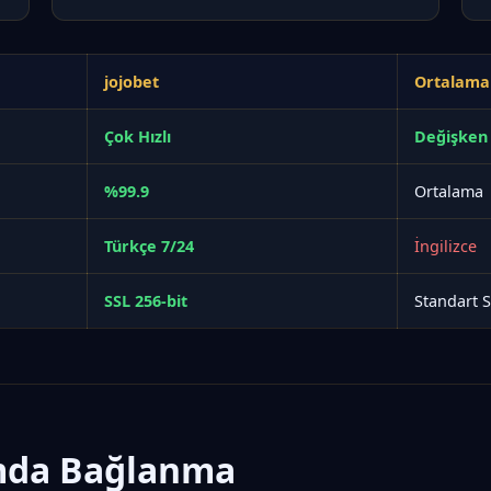
jojobet
Ortalama
Çok Hızlı
Değişken
%99.9
Ortalama
Türkçe 7/24
İngilizce
SSL 256-bit
Standart 
ımda Bağlanma