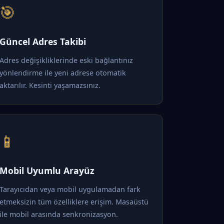
🎯
Güncel Adres Takibi
Adres değişikliklerinde eski bağlantınız
yönlendirme ile yeni adrese otomatik
aktarılır. Kesinti yaşamazsınız.
📱
Mobil Uyumlu Arayüz
Tarayıcıdan veya mobil uygulamadan fark
etmeksizin tüm özelliklere erişim. Masaüstü
ile mobil arasında senkronizasyon.