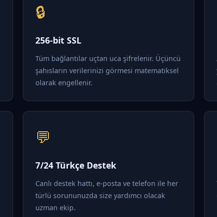
🔒
256-bit SSL
Tüm bağlantılar uçtan uca şifrelenir. Üçüncü
şahısların verilerinizi görmesi matematiksel
olarak engellenir.
💬
7/24 Türkçe Destek
Canlı destek hattı, e-posta ve telefon ile her
türlü sorununuzda size yardımcı olacak
uzman ekip.