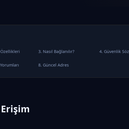
Özellikleri
3. Nasıl Bağlanılır?
4. Güvenlik Sö
ı Yorumları
8. Güncel Adres
 Erişim