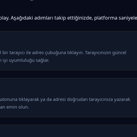
y. Aşağıdaki adımları takip ettiğinizde, platforma saniyeler 
 bir tarayıcı ile adres çubuğuna tıklayın. Tarayıcınızın güncel
en iyi uyumluluğu sağlar.
tonuna tıklayarak ya da adresi doğrudan tarayıcınıza yazarak
dan emin olun.