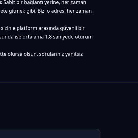
. Sabit bir bağlantı yerine, her zaman
rete gitmek gibi. Biz, o adresi her zaman
, sizinle platform arasında güvenli bir
onusunda ise ortalama 1.8 saniyede oturum
te olursa olsun, sorularınız yanıtsız