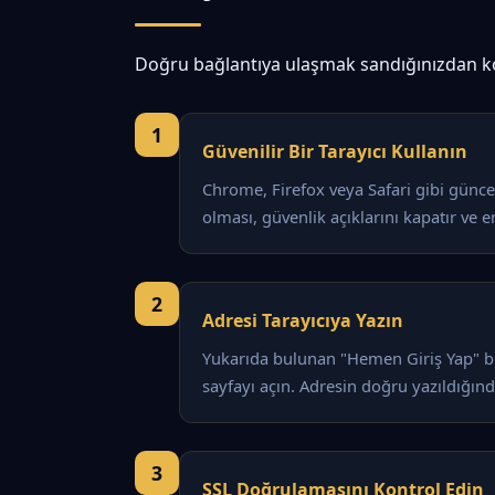
Doğru bağlantıya ulaşmak sandığınızdan kola
1
Güvenilir Bir Tarayıcı Kullanın
Chrome, Firefox veya Safari gibi güncel
olması, güvenlik açıklarını kapatır ve 
2
Adresi Tarayıcıya Yazın
Yukarıda bulunan "Hemen Giriş Yap" bu
sayfayı açın. Adresin doğru yazıldığın
3
SSL Doğrulamasını Kontrol Edin