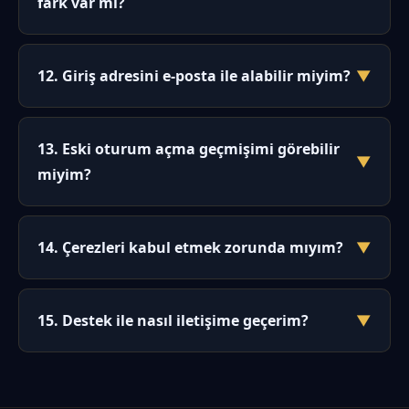
fark var mı?
en hızlı ve en stabil yoldur.
Temel özellikler aynıdır. Uygulama, anında
bildirimler ve daha hızlı erişim sunar. Tarayıcı
12. Giriş adresini e-posta ile alabilir miyim?
▼
versiyonu ise herhangi bir kurulum gerektirmez. İkisi
arasında veri senkronizasyonu sorunsuz çalışır.
Evet, giriş adresini e-posta bültenine abone olarak
düzenli olarak alabilirsiniz. Ayrıca adres değişikliği
13. Eski oturum açma geçmişimi görebilir
▼
olduğunda otomatik bir bildirim gönderilir. Bu
miyim?
özelliği hesap ayarlarınızdan aktifleştirebilirsiniz.
Evet, hesap güvenliği bölümünde son 10 oturum
açma girişinizi görüntüleyebilirsiniz. Burada tarih,
14. Çerezleri kabul etmek zorunda mıyım?
▼
saat ve IP adresi bilgileri yer alır. Şüpheli bir giriş fark
ederseniz, şifrenizi hemen değiştirin.
Zorunlu çerezler, platformun temel işlevleri için
gereklidir. Tercih ve istatistik çerezlerini ise
15. Destek ile nasıl iletişime geçerim?
▼
ayarlardan yönetebilirsiniz. Ancak bazı özellikler,
çerezler devre dışı bırakıldığında tam çalışmayabilir.
Sayfadaki canlı destek penceresinden anında mesaj
Örneğin, hatırlama özelliği.
gönderebilirsiniz. Ayrıca e-posta destek hattına
[email protected] adresinden ulaşabilirsiniz.