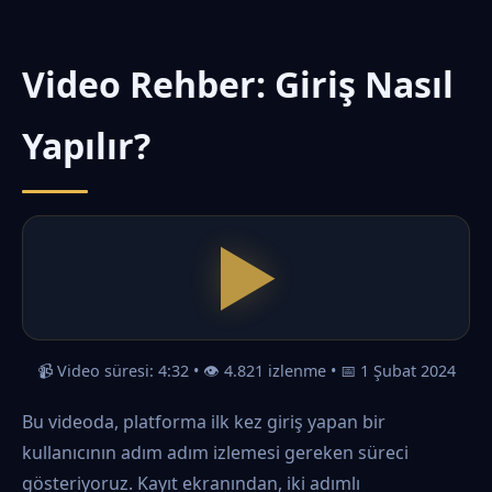
Ortalama e-posta yanıt süresi 2 saat içindedir.
Haftanın her günü, günün her saati aktifiz.
Video Rehber: Giriş Nasıl
Yapılır?
📹 Video süresi: 4:32 • 👁️ 4.821 izlenme • 📅 1 Şubat 2024
Bu videoda, platforma ilk kez giriş yapan bir
kullanıcının adım adım izlemesi gereken süreci
gösteriyoruz. Kayıt ekranından, iki adımlı