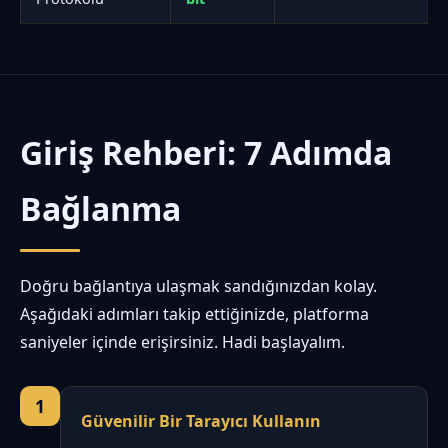
Giriş Rehberi: 7 Adımda
Bağlanma
Doğru bağlantıya ulaşmak sandığınızdan kolay.
Aşağıdaki adımları takip ettiğinizde, platforma
saniyeler içinde erişirsiniz. Hadi başlayalım.
1
Güvenilir Bir Tarayıcı Kullanın