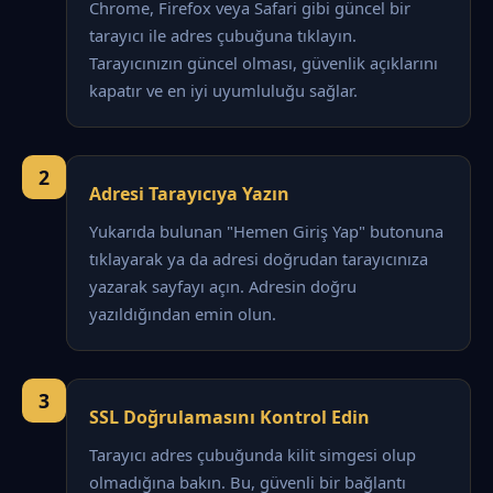
Chrome, Firefox veya Safari gibi güncel bir
tarayıcı ile adres çubuğuna tıklayın.
Tarayıcınızın güncel olması, güvenlik açıklarını
kapatır ve en iyi uyumluluğu sağlar.
2
Adresi Tarayıcıya Yazın
Yukarıda bulunan "Hemen Giriş Yap" butonuna
tıklayarak ya da adresi doğrudan tarayıcınıza
yazarak sayfayı açın. Adresin doğru
yazıldığından emin olun.
3
SSL Doğrulamasını Kontrol Edin
Tarayıcı adres çubuğunda kilit simgesi olup
olmadığına bakın. Bu, güvenli bir bağlantı