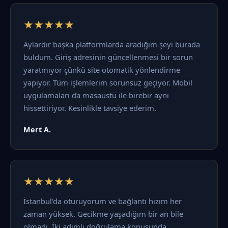
★★★★★
Aylardır başka platformlarda aradığım şeyi burada
buldum. Giriş adresinin güncellenmesi bir sorun
yaratmıyor çünkü site otomatik yönlendirme
yapıyor. Tüm işlemlerim sorunsuz geçiyor. Mobil
uygulamaları da masaüstü ile birebir aynı
hissettiriyor. Kesinlikle tavsiye ederim.
Mert A.
★★★★★
İstanbul'da oturuyorum ve bağlantı hızım her
zaman yüksek. Gecikme yaşadığım bir an bile
olmadı. İki adımlı doğrulama konusunda