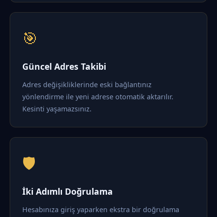
🎯
Güncel Adres Takibi
Adres değişikliklerinde eski bağlantınız
yönlendirme ile yeni adrese otomatik aktarılır.
Kesinti yaşamazsınız.
🛡️
İki Adımlı Doğrulama
Hesabınıza giriş yaparken ekstra bir doğrulama