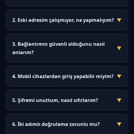
İnternet servis sağlayıcıları bazı platformlara
otomatik erişim engellemeleri uygulayabiliyor. Bu
2. Eski adresim çalışmıyor, ne yapmalıyım?
▼
engellemelerden etkilenmemek ve kullanıcıların
kesintisiz hizmet almasını sağlamak için erişim
Eski bir adres büyük olasılıkla devre dışı bırakılmıştır.
adresleri belirli aralıklarla yenilenir. Yenilenen
Yapmanız gereken tek şey, bu sayfada belirtilen
3. Bağlantımın güvenli olduğunu nasıl
adresler, mevcut olan en güncel bağlantıdır.
▼
güncel adresi kullanmak. Site ziyaretçilerini otomatik
anlarım?
olarak yeni adrese yönlendirir, ancak tarayıcınızda
eski sayfa önbelleğe alınmış olabilir.
Tarayıcınızın adres çubuğunda kilit simgesini arayın
ve adresin "https://" ile başladığından emin olun.
4. Mobil cihazlardan giriş yapabilir miyim?
▼
Ayrıca sayfanın en alt kısmında DMCA koruma
rozetini görebilirsiniz. Bu göstergeler, bağlantının
Evet, platform mobil uyumlu bir arayüze sahiptir.
şifrelendiğini ve doğrulandığını işaret eder.
Tarayıcınızdan giriş yapabilir veya mobil uygulamayı
5. Şifremi unuttum, nasıl sıfırlarım?
▼
kullanabilirsiniz. 1080p ve üzeri çözünürlüğe sahip
ekranlar için optimize edilmiş tasarım, tüm işlemleri
Giriş ekranındaki "Şifremi Unuttum" bağlantısına
kolaylaştırır.
tıklayın. Kayıtlı e-posta adresinize bir sıfırlama
6. İki adımlı doğrulama zorunlu mu?
▼
bağlantısı gönderilecektir. Bağlantıya tıklayarak yeni