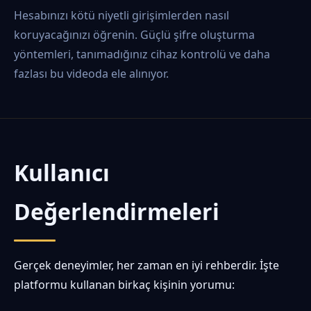
Hesabınızı kötü niyetli girişimlerden nasıl
koruyacağınızı öğrenin. Güçlü şifre oluşturma
yöntemleri, tanımadığınız cihaz kontrolü ve daha
fazlası bu videoda ele alınıyor.
Kullanıcı
Değerlendirmeleri
Gerçek deneyimler, her zaman en iyi rehberdir. İşte
platformu kullanan birkaç kişinin yorumu: