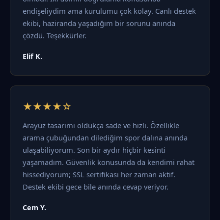
endişeliydim ama kurulumu çok kolay. Canlı destek
ekibi, haziranda yaşadığım bir sorunu anında
çözdü. Teşekkürler.
Elif K.
★★★★☆
Arayüz tasarımı oldukça sade ve hızlı. Özellikle
arama çubuğundan dilediğim spor dalına anında
ulaşabiliyorum. Son bir aydır hiçbir kesinti
yaşamadım. Güvenlik konusunda da kendimi rahat
hissediyorum; SSL sertifikası her zaman aktif.
Destek ekibi gece bile anında cevap veriyor.
Cem Y.