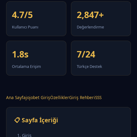
4.7/5
2,847+
Kullanıcı Puanı
Değerlendirme
1.8s
7/24
Ortalama Erişim
Türkçe Destek
Ana Sayfa
jojobet Giriş
Özellikler
Giriş Rehberi
SSS
📋 Sayfa İçeriği
1. Giriş