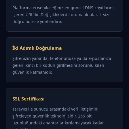
Platforma erişebileceğiniz en güncel DNS kayıtlarını
içeren URL'dir. Değişikliklerde otomatik olarak sizi
doğru adrese yönlendirir.
İki Adımlı Doğrulama
Şifrenizin yanında, telefonunuza ya da e-postanıza
gelen ikinci bir kodun girilmesini zorunlu kılan
güvenlik katmanıdır.
SSL Sertifikası
Tarayıcı ile sunucu arasındaki veri iletişimini
şifreleyen güvenlik teknolojisidir. 256-bit
uzunluğundaki anahtarlar kırılamayacak kadar