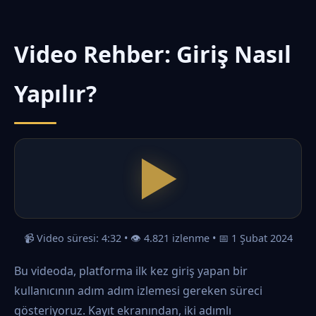
Ortalama e-posta yanıt süresi 2 saat içindedir.
Haftanın her günü, günün her saati aktifiz.
Video Rehber: Giriş Nasıl
Yapılır?
📹 Video süresi: 4:32 • 👁️ 4.821 izlenme • 📅 1 Şubat 2024
Bu videoda, platforma ilk kez giriş yapan bir
kullanıcının adım adım izlemesi gereken süreci
gösteriyoruz. Kayıt ekranından, iki adımlı