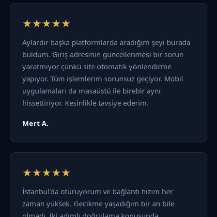
★★★★★
Aylardır başka platformlarda aradığım şeyi burada
buldum. Giriş adresinin güncellenmesi bir sorun
yaratmıyor çünkü site otomatik yönlendirme
yapıyor. Tüm işlemlerim sorunsuz geçiyor. Mobil
uygulamaları da masaüstü ile birebir aynı
hissettiriyor. Kesinlikle tavsiye ederim.
Mert A.
★★★★★
İstanbul'da oturuyorum ve bağlantı hızım her
zaman yüksek. Gecikme yaşadığım bir an bile
olmadı. İki adımlı doğrulama konusunda