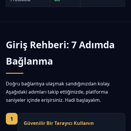
Giriş Rehberi: 7 Adımda
Bağlanma
Doğru bağlantıya ulaşmak sandığınızdan kolay.
Aşağıdaki adımları takip ettiğinizde, platforma
saniyeler içinde erişirsiniz. Hadi başlayalım.
1
Güvenilir Bir Tarayıcı Kullanın