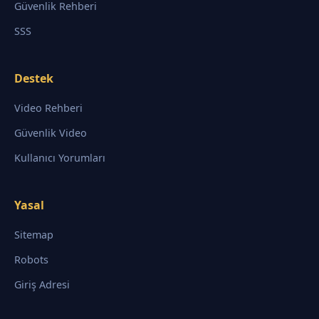
Güvenlik Rehberi
SSS
Destek
Video Rehberi
Güvenlik Video
Kullanıcı Yorumları
Yasal
Sitemap
Robots
Giriş Adresi