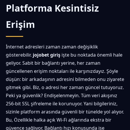
Platforma Kesintisiz
Erişim
İnternet adresleri zaman zaman değişiklik
gösterebilir.
jojobet giriş
işte bu noktada önemli hale
geliyor. Sabit bir bağlantı yerine, her zaman
güncellenen erişim noktaları ile karşınızdayız. Şöyle
düşün: bir arkadaşının adresini bilmeden onu ziyarete
gitmek gibi. Biz, o adresi her zaman güncel tutuyoruz.
Peki ya güvenlik? Endişelenmeyin. Tüm veri akışınız
256-bit SSL şifreleme ile korunuyor. Yani bilgileriniz,
sizinle platform arasında güvenli bir tünelde yol alıyor.
Bu, Özellikle halka açık Wi-Fi ağlarında ekstra bir
güvence sağlıyor. Bağlantı hızı konusunda ise