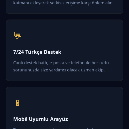
katmanı ekleyerek yetkisiz erişime karşı önlem alın.
💬
7/24 Türkçe Destek
Canlı destek hattı, e-posta ve telefon ile her türlü
sorununuzda size yardımcı olacak uzman ekip.
📱
Mobil Uyumlu Arayüz