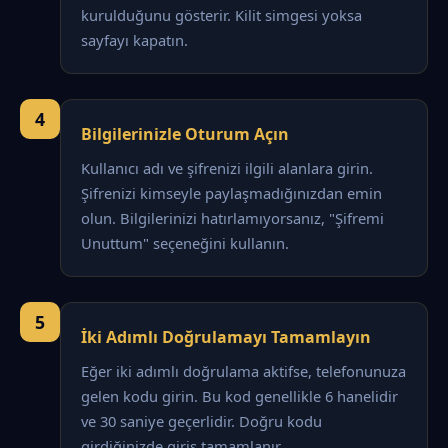
kurulduğunu gösterir. Kilit simgesi yoksa
sayfayı kapatın.
4
Bilgilerinizle Oturum Açın
Kullanıcı adı ve şifrenizi ilgili alanlara girin.
Şifrenizi kimseyle paylaşmadığınızdan emin
olun. Bilgilerinizi hatırlamıyorsanız, "Şifremi
Unuttum" seçeneğini kullanın.
5
İki Adımlı Doğrulamayı Tamamlayın
Eğer iki adımlı doğrulama aktifse, telefonunuza
gelen kodu girin. Bu kod genellikle 6 hanelidir
ve 30 saniye geçerlidir. Doğru kodu
girdiğinizde giriş tamamlanır.