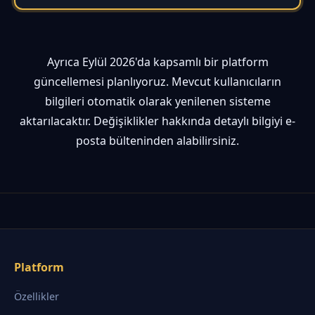
Ayrıca Eylül 2026'da kapsamlı bir platform
güncellemesi planlıyoruz. Mevcut kullanıcıların
bilgileri otomatik olarak yenilenen sisteme
aktarılacaktır. Değişiklikler hakkında detaylı bilgiyi e-
posta bülteninden alabilirsiniz.
Platform
Özellikler