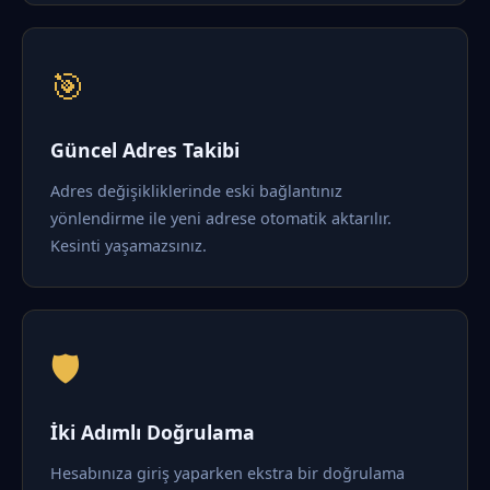
🎯
Güncel Adres Takibi
Adres değişikliklerinde eski bağlantınız
yönlendirme ile yeni adrese otomatik aktarılır.
Kesinti yaşamazsınız.
🛡️
İki Adımlı Doğrulama
Hesabınıza giriş yaparken ekstra bir doğrulama