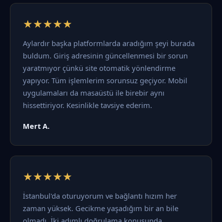
★★★★★
Aylardır başka platformlarda aradığım şeyi burada
buldum. Giriş adresinin güncellenmesi bir sorun
yaratmıyor çünkü site otomatik yönlendirme
yapıyor. Tüm işlemlerim sorunsuz geçiyor. Mobil
uygulamaları da masaüstü ile birebir aynı
hissettiriyor. Kesinlikle tavsiye ederim.
Mert A.
★★★★★
İstanbul'da oturuyorum ve bağlantı hızım her
zaman yüksek. Gecikme yaşadığım bir an bile
olmadı. İki adımlı doğrulama konusunda