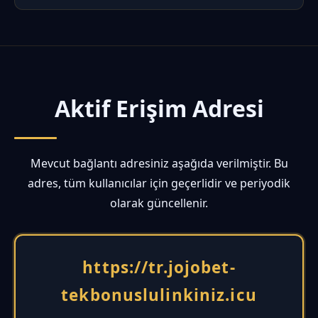
Aktif Erişim Adresi
Mevcut bağlantı adresiniz aşağıda verilmiştir. Bu
adres, tüm kullanıcılar için geçerlidir ve periyodik
olarak güncellenir.
https://tr.jojobet-
tekbonuslulinkiniz.icu