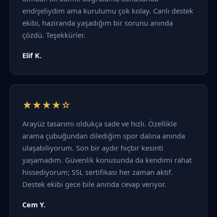
endişeliydim ama kurulumu çok kolay. Canlı destek
ekibi, haziranda yaşadığım bir sorunu anında
çözdü. Teşekkürler.
Elif K.
★★★★☆
Arayüz tasarımı oldukça sade ve hızlı. Özellikle
arama çubuğundan dilediğim spor dalına anında
ulaşabiliyorum. Son bir aydır hiçbir kesinti
yaşamadım. Güvenlik konusunda da kendimi rahat
hissediyorum; SSL sertifikası her zaman aktif.
Destek ekibi gece bile anında cevap veriyor.
Cem Y.