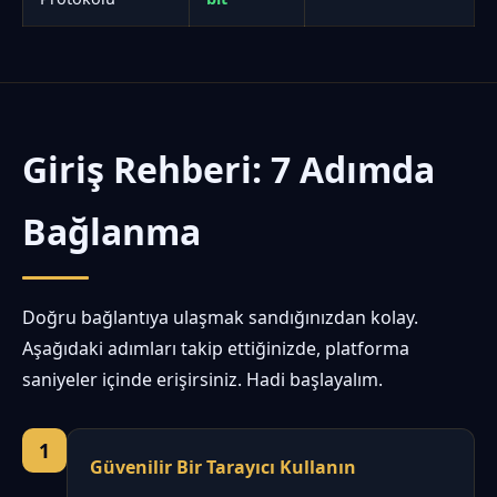
Giriş Rehberi: 7 Adımda
Bağlanma
Doğru bağlantıya ulaşmak sandığınızdan kolay.
Aşağıdaki adımları takip ettiğinizde, platforma
saniyeler içinde erişirsiniz. Hadi başlayalım.
1
Güvenilir Bir Tarayıcı Kullanın