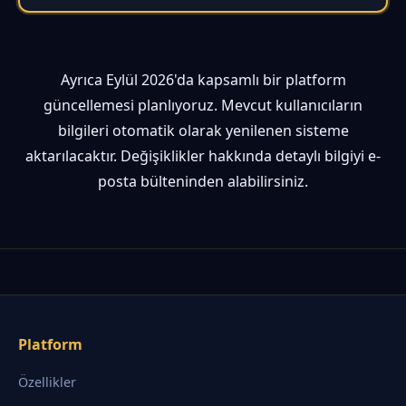
Ayrıca Eylül 2026'da kapsamlı bir platform
güncellemesi planlıyoruz. Mevcut kullanıcıların
bilgileri otomatik olarak yenilenen sisteme
aktarılacaktır. Değişiklikler hakkında detaylı bilgiyi e-
posta bülteninden alabilirsiniz.
Platform
Özellikler