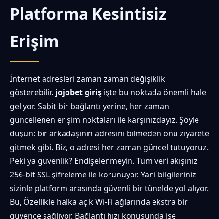
Platforma Kesintisiz
Erişim
İnternet adresleri zaman zaman değişiklik
gösterebilir.
jojobet giriş
işte bu noktada önemli hale
geliyor. Sabit bir bağlantı yerine, her zaman
güncellenen erişim noktaları ile karşınızdayız. Şöyle
düşün: bir arkadaşının adresini bilmeden onu ziyarete
gitmek gibi. Biz, o adresi her zaman güncel tutuyoruz.
Peki ya güvenlik? Endişelenmeyin. Tüm veri akışınız
256-bit SSL şifreleme ile korunuyor. Yani bilgileriniz,
sizinle platform arasında güvenli bir tünelde yol alıyor.
Bu, Özellikle halka açık Wi-Fi ağlarında ekstra bir
güvence sağlıyor. Bağlantı hızı konusunda ise