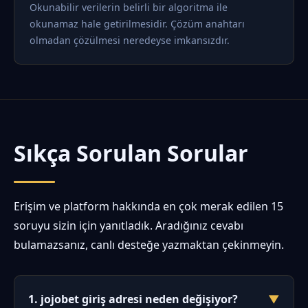
Okunabilir verilerin belirli bir algoritma ile
okunamaz hale getirilmesidir. Çözüm anahtarı
olmadan çözülmesi neredeyse imkansızdır.
Sıkça Sorulan Sorular
Erişim ve platform hakkında en çok merak edilen 15
soruyu sizin için yanıtladık. Aradığınız cevabı
bulamazsanız, canlı desteğe yazmaktan çekinmeyin.
1. jojobet giriş adresi neden değişiyor?
▼