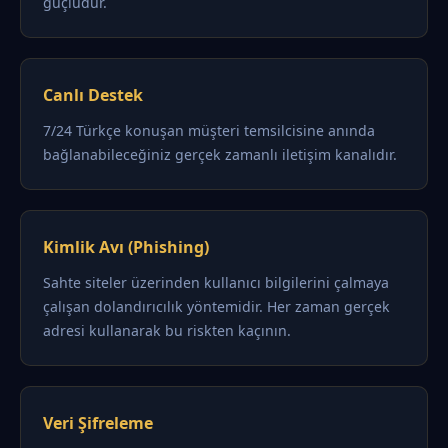
güçlüdür.
Canlı Destek
7/24 Türkçe konuşan müşteri temsilcisine anında
bağlanabileceğiniz gerçek zamanlı iletişim kanalıdır.
Kimlik Avı (Phishing)
Sahte siteler üzerinden kullanıcı bilgilerini çalmaya
çalışan dolandırıcılık yöntemidir. Her zaman gerçek
adresi kullanarak bu riskten kaçının.
Veri Şifreleme