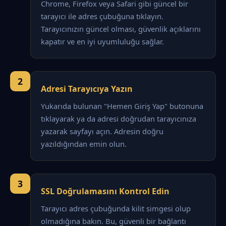
Chrome, Firefox veya Safari gibi güncel bir
tarayıcı ile adres çubuğuna tıklayın.
Tarayıcınızın güncel olması, güvenlik açıklarını
kapatır ve en iyi uyumluluğu sağlar.
2
Adresi Tarayıcıya Yazın
Yukarıda bulunan "Hemen Giriş Yap" butonuna
tıklayarak ya da adresi doğrudan tarayıcınıza
yazarak sayfayı açın. Adresin doğru
yazıldığından emin olun.
3
SSL Doğrulamasını Kontrol Edin
Tarayıcı adres çubuğunda kilit simgesi olup
olmadığına bakın. Bu, güvenli bir bağlantı