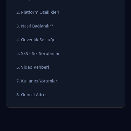
2. Platform Özellikleri
3. Nasıl Bağlanılır?
4. Güvenlik Sözlüğü
5. SSS - Sık Sorulanlar
6. Video Rehberi
7. Kullanıcı Yorumları
8. Güncel Adres