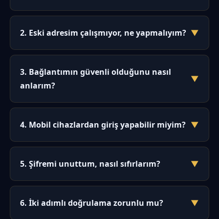
İnternet servis sağlayıcıları bazı platformlara
otomatik erişim engellemeleri uygulayabiliyor. Bu
2. Eski adresim çalışmıyor, ne yapmalıyım?
▼
engellemelerden etkilenmemek ve kullanıcıların
kesintisiz hizmet almasını sağlamak için erişim
Eski bir adres büyük olasılıkla devre dışı bırakılmıştır.
adresleri belirli aralıklarla yenilenir. Yenilenen
Yapmanız gereken tek şey, bu sayfada belirtilen
3. Bağlantımın güvenli olduğunu nasıl
adresler, mevcut olan en güncel bağlantıdır.
▼
güncel adresi kullanmak. Site ziyaretçilerini otomatik
anlarım?
olarak yeni adrese yönlendirir, ancak tarayıcınızda
eski sayfa önbelleğe alınmış olabilir.
Tarayıcınızın adres çubuğunda kilit simgesini arayın
ve adresin "https://" ile başladığından emin olun.
4. Mobil cihazlardan giriş yapabilir miyim?
▼
Ayrıca sayfanın en alt kısmında DMCA koruma
rozetini görebilirsiniz. Bu göstergeler, bağlantının
Evet, platform mobil uyumlu bir arayüze sahiptir.
şifrelendiğini ve doğrulandığını işaret eder.
Tarayıcınızdan giriş yapabilir veya mobil uygulamayı
5. Şifremi unuttum, nasıl sıfırlarım?
▼
kullanabilirsiniz. 1080p ve üzeri çözünürlüğe sahip
ekranlar için optimize edilmiş tasarım, tüm işlemleri
Giriş ekranındaki "Şifremi Unuttum" bağlantısına
kolaylaştırır.
tıklayın. Kayıtlı e-posta adresinize bir sıfırlama
6. İki adımlı doğrulama zorunlu mu?
▼
bağlantısı gönderilecektir. Bağlantıya tıklayarak yeni