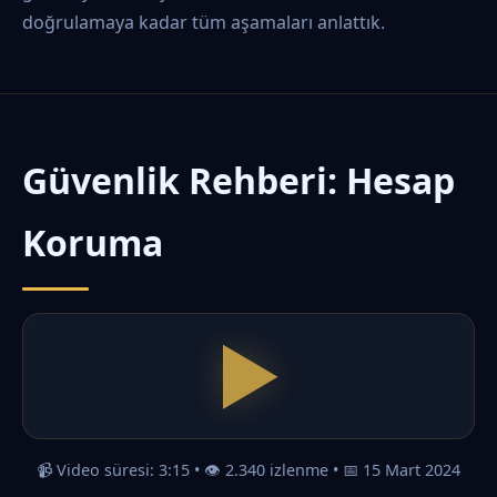
doğrulamaya kadar tüm aşamaları anlattık.
Güvenlik Rehberi: Hesap
Koruma
📹 Video süresi: 3:15 • 👁️ 2.340 izlenme • 📅 15 Mart 2024