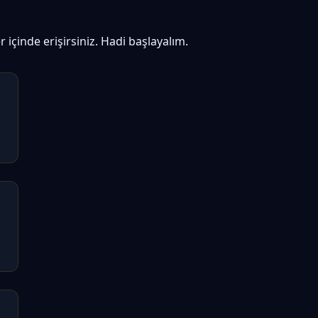
içinde erişirsiniz. Hadi başlayalım.