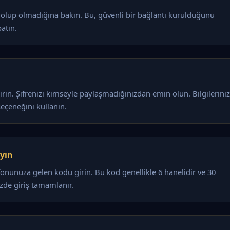
 olup olmadığına bakın. Bu, güvenli bir bağlantı kurulduğunu
patın.
a girin. Şifrenizi kimseyle paylaşmadığınızdan emin olun. Bilgileriniz
eçeneğini kullanın.
yın
fonunuza gelen kodu girin. Bu kod genellikle 6 hanelidir ve 30
izde giriş tamamlanır.