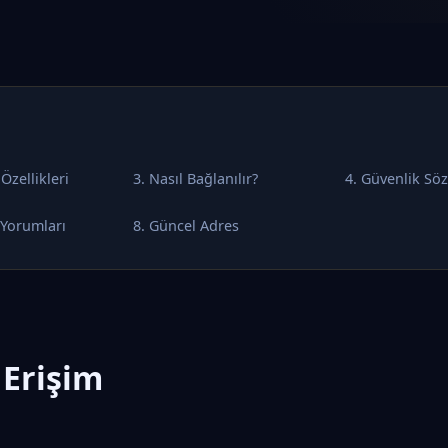
Özellikleri
3. Nasıl Bağlanılır?
4. Güvenlik Sö
ı Yorumları
8. Güncel Adres
 Erişim