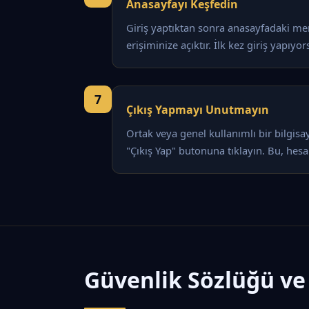
Anasayfayı Keşfedin
Giriş yaptıktan sonra anasayfadaki me
erişiminize açıktır. İlk kez giriş yapıyo
7
Çıkış Yapmayı Unutmayın
Ortak veya genel kullanımlı bir bilgis
"Çıkış Yap" butonuna tıklayın. Bu, hesa
Güvenlik Sözlüğü ve