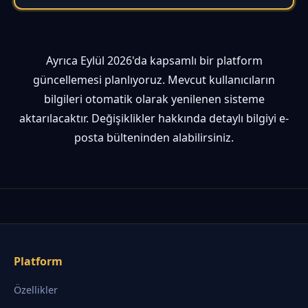
Ayrıca Eylül 2026'da kapsamlı bir platform
güncellemesi planlıyoruz. Mevcut kullanıcıların
bilgileri otomatik olarak yenilenen sisteme
aktarılacaktır. Değişiklikler hakkında detaylı bilgiyi e-
posta bülteninden alabilirsiniz.
Platform
Özellikler