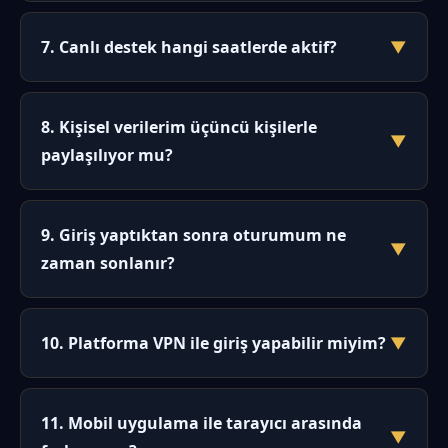
şifrenizi belirleyebilirsiniz. İşlem genellikle 2-3 dakika
Zorunlu değildir, ancak hesabınızı korumak için
sürer.
şiddetle tavsiye edilir. Özellikle farklı cihazlardan giriş
7. Canlı destek hangi saatlerde aktif?
▼
yapıyorsanız, bu katman hesabınıza yetkisiz erişimi
büyük ölçüde engeller. Ayarlar menüsünden anında
Canlı destek 7/24 kesintisiz hizmet verir. Uzman
aktifleştirebilirsiniz.
Türkçe ekip; sabah 03:00'te, öğle 12:00'de veya gece
8. Kişisel verilerim üçüncü kişilerle
▼
yarısı fark etmeksizin tüm sorularınızı yanıtlar.
paylaşılıyor mu?
Ortalama ilk yanıt süresi 45 saniyedir.
Hayır. Kişisel verileriniz, KVKK kapsamında korunur
ve üçüncü taraflarla asla paylaşılmaz. Tüm veriler
9. Giriş yaptıktan sonra oturumum ne
▼
256-bit SSL şifreleme ile saklanır. Adresiniz, e-
zaman sonlanır?
postanız gibi bilgiler yalnızca kimlik doğrulama ve
güvenlik amacıyla kullanılır.
Oturumunuz 30 dakika boyunca hareketsiz
kaldığında otomatik olarak sonlanır. Bu, hesabınızı
10. Platforma VPN ile giriş yapabilir miyim?
▼
korumak için alınan standart bir önlemdir. Ayrıca
farklı bir IP adresinden giriş yapıldığını tespit
Evet, VPN kullanımı platform tarafından
edersek sizi bilgilendiririz.
engellenmez. Ancak hızınız düşebilir. Gecikme süresi
11. Mobil uygulama ile tarayıcı arasında
▼
30-50 ms artabilir. Giriş adresini kullanmak genellikle