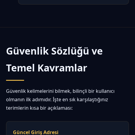
Güvenlik Sözlüğü ve
Temel Kavramlar
Güvenlik kelimelerini bilmek, bilinçli bir kullanıcı
olmanın ilk adımıdır. İşte en sık karşılaştığınız
terimlerin kısa bir açıklaması:
Güncel Giriş Adresi