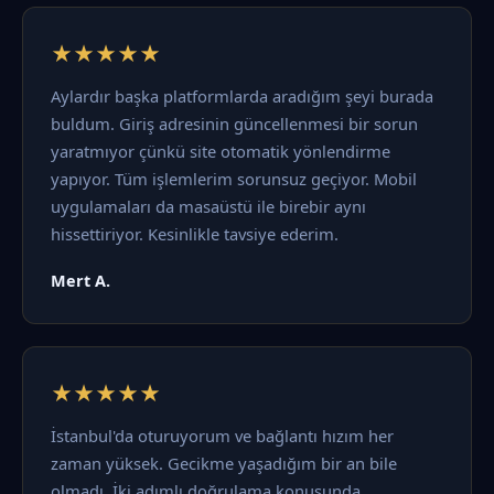
★★★★★
Aylardır başka platformlarda aradığım şeyi burada
buldum. Giriş adresinin güncellenmesi bir sorun
yaratmıyor çünkü site otomatik yönlendirme
yapıyor. Tüm işlemlerim sorunsuz geçiyor. Mobil
uygulamaları da masaüstü ile birebir aynı
hissettiriyor. Kesinlikle tavsiye ederim.
Mert A.
★★★★★
İstanbul'da oturuyorum ve bağlantı hızım her
zaman yüksek. Gecikme yaşadığım bir an bile
olmadı. İki adımlı doğrulama konusunda