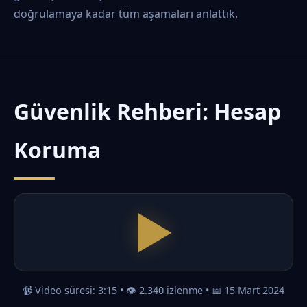
doğrulamaya kadar tüm aşamaları anlattık.
Güvenlik Rehberi: Hesap
Koruma
📹 Video süresi: 3:15 • 👁️ 2.340 izlenme • 📅 15 Mart 2024