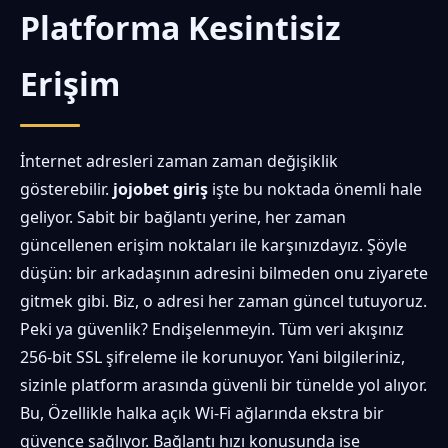
Platforma Kesintisiz
Erişim
İnternet adresleri zaman zaman değişiklik
gösterebilir.
jojobet giriş
işte bu noktada önemli hale
geliyor. Sabit bir bağlantı yerine, her zaman
güncellenen erişim noktaları ile karşınızdayız. Şöyle
düşün: bir arkadaşının adresini bilmeden onu ziyarete
gitmek gibi. Biz, o adresi her zaman güncel tutuyoruz.
Peki ya güvenlik? Endişelenmeyin. Tüm veri akışınız
256-bit SSL şifreleme ile korunuyor. Yani bilgileriniz,
sizinle platform arasında güvenli bir tünelde yol alıyor.
Bu, Özellikle halka açık Wi-Fi ağlarında ekstra bir
güvence sağlıyor. Bağlantı hızı konusunda ise