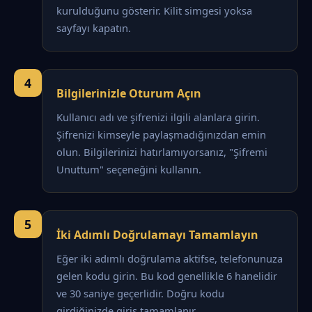
kurulduğunu gösterir. Kilit simgesi yoksa
sayfayı kapatın.
4
Bilgilerinizle Oturum Açın
Kullanıcı adı ve şifrenizi ilgili alanlara girin.
Şifrenizi kimseyle paylaşmadığınızdan emin
olun. Bilgilerinizi hatırlamıyorsanız, "Şifremi
Unuttum" seçeneğini kullanın.
5
İki Adımlı Doğrulamayı Tamamlayın
Eğer iki adımlı doğrulama aktifse, telefonunuza
gelen kodu girin. Bu kod genellikle 6 hanelidir
ve 30 saniye geçerlidir. Doğru kodu
girdiğinizde giriş tamamlanır.