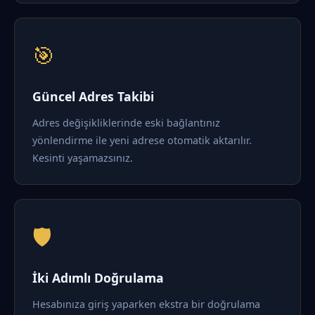
🎯
Güncel Adres Takibi
Adres değişikliklerinde eski bağlantınız
yönlendirme ile yeni adrese otomatik aktarılır.
Kesinti yaşamazsınız.
🛡️
İki Adımlı Doğrulama
Hesabınıza giriş yaparken ekstra bir doğrulama