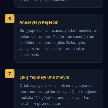
6
Anasayfayı Keşfedin
Giriş yaptıktan sonra anasayfadaki menüleri ve
bölümleri inceleyin. Platformun sunduğu tüm
özellikler erişiminize açıktır. İlk kez giriş
yapıyorsanız, hoş geldiniz turunu takip
edebilirsiniz.
7
Çıkış Yapmayı Unutmayın
Ortak veya genel kullanımlı bir bilgisayarda
oturumunuzu açık bırakmayın. İşiniz bittiğinde
mutlaka "Çıkış Yap" butonuna tıklayın. Bu,
hesabınızı güvende tutar.