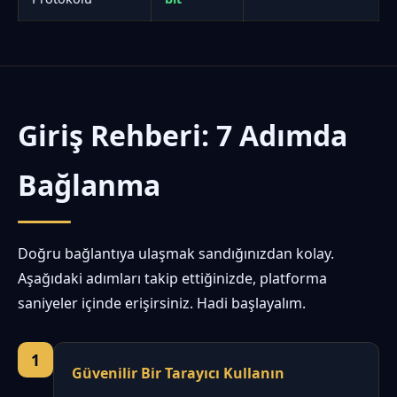
Giriş Rehberi: 7 Adımda
Bağlanma
Doğru bağlantıya ulaşmak sandığınızdan kolay.
Aşağıdaki adımları takip ettiğinizde, platforma
saniyeler içinde erişirsiniz. Hadi başlayalım.
1
Güvenilir Bir Tarayıcı Kullanın