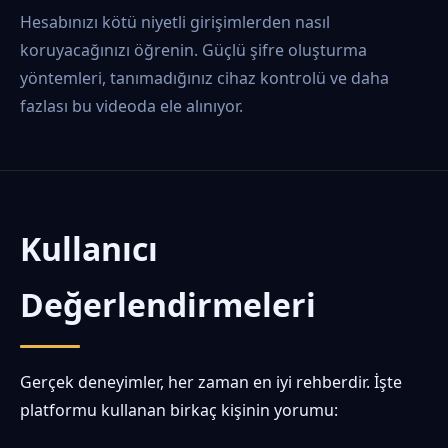
Hesabınızı kötü niyetli girişimlerden nasıl
koruyacağınızı öğrenin. Güçlü şifre oluşturma
yöntemleri, tanımadığınız cihaz kontrolü ve daha
fazlası bu videoda ele alınıyor.
Kullanıcı
Değerlendirmeleri
Gerçek deneyimler, her zaman en iyi rehberdir. İşte
platformu kullanan birkaç kişinin yorumu: