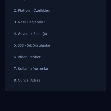
2. Platform Özellikleri
3. Nasıl Bağlanılır?
4. Güvenlik Sözlüğü
5. SSS - Sık Sorulanlar
6. Video Rehberi
7. Kullanıcı Yorumları
8. Güncel Adres