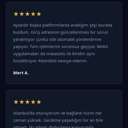
★★★★★
Aylardır başka platformlarda aradığım şeyi burada
buldum. Giriş adresinin güncellenmesi bir sorun
yaratmıyor çünkü site otomatik yönlendirme
yapıyor. Tüm işlemlerim sorunsuz geçiyor. Mobil
uygulamaları da masaüstü ile birebir aynı
hissettiriyor. Kesinlikle tavsiye ederim.
Mert A.
★★★★★
İstanbul'da oturuyorum ve bağlantı hızım her
zaman yüksek. Gecikme yaşadığım bir an bile
olmadı. İki adımlı doğrulama konusunda