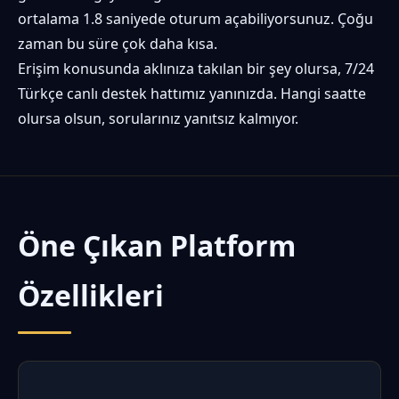
ortalama 1.8 saniyede oturum açabiliyorsunuz. Çoğu
zaman bu süre çok daha kısa.
Erişim konusunda aklınıza takılan bir şey olursa, 7/24
Türkçe canlı destek hattımız yanınızda. Hangi saatte
olursa olsun, sorularınız yanıtsız kalmıyor.
Öne Çıkan Platform
Özellikleri