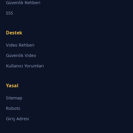
Güvenlik Rehberi
SSS
Destek
Video Rehberi
Güvenlik Video
Kullanıcı Yorumları
Yasal
Sitemap
Robots
Giriş Adresi