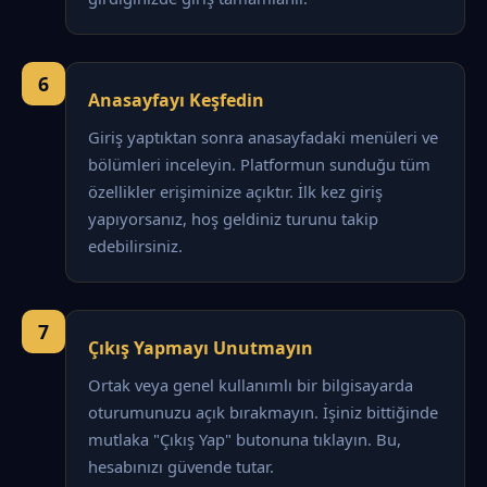
6
Anasayfayı Keşfedin
Giriş yaptıktan sonra anasayfadaki menüleri ve
bölümleri inceleyin. Platformun sunduğu tüm
özellikler erişiminize açıktır. İlk kez giriş
yapıyorsanız, hoş geldiniz turunu takip
edebilirsiniz.
7
Çıkış Yapmayı Unutmayın
Ortak veya genel kullanımlı bir bilgisayarda
oturumunuzu açık bırakmayın. İşiniz bittiğinde
mutlaka "Çıkış Yap" butonuna tıklayın. Bu,
hesabınızı güvende tutar.