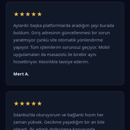
★★★★★
Aylardır başka platformlarda aradığım şeyi burada
buldum. Giriş adresinin güncellenmesi bir sorun
yaratmıyor çünkü site otomatik yönlendirme
yapıyor. Tüm işlemlerim sorunsuz geçiyor. Mobil
uygulamaları da masaüstü ile birebir aynı
hissettiriyor. Kesinlikle tavsiye ederim.
Mert A.
★★★★★
İstanbul'da oturuyorum ve bağlantı hızım her
zaman yüksek. Gecikme yaşadığım bir an bile
olmadı. İki adımlı doğrulama konusunda