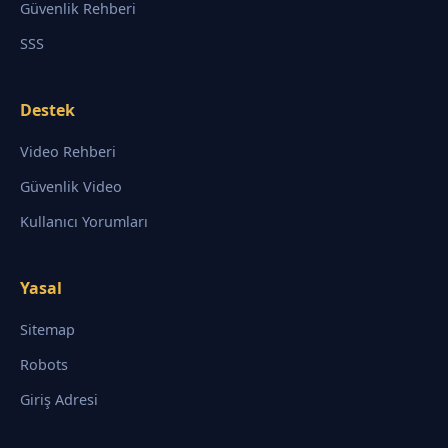
Güvenlik Rehberi
SSS
Destek
Video Rehberi
Güvenlik Video
Kullanıcı Yorumları
Yasal
Sitemap
Robots
Giriş Adresi