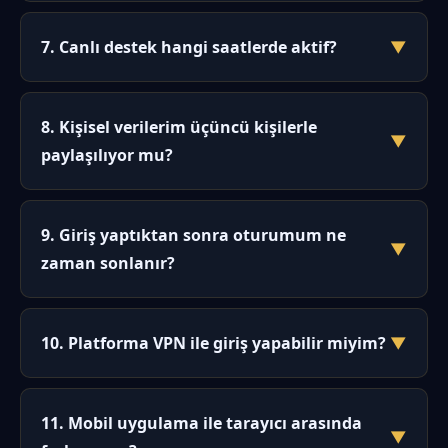
şifrenizi belirleyebilirsiniz. İşlem genellikle 2-3 dakika
Zorunlu değildir, ancak hesabınızı korumak için
sürer.
şiddetle tavsiye edilir. Özellikle farklı cihazlardan giriş
7. Canlı destek hangi saatlerde aktif?
▼
yapıyorsanız, bu katman hesabınıza yetkisiz erişimi
büyük ölçüde engeller. Ayarlar menüsünden anında
Canlı destek 7/24 kesintisiz hizmet verir. Uzman
aktifleştirebilirsiniz.
Türkçe ekip; sabah 03:00'te, öğle 12:00'de veya gece
8. Kişisel verilerim üçüncü kişilerle
▼
yarısı fark etmeksizin tüm sorularınızı yanıtlar.
paylaşılıyor mu?
Ortalama ilk yanıt süresi 45 saniyedir.
Hayır. Kişisel verileriniz, KVKK kapsamında korunur
ve üçüncü taraflarla asla paylaşılmaz. Tüm veriler
9. Giriş yaptıktan sonra oturumum ne
▼
256-bit SSL şifreleme ile saklanır. Adresiniz, e-
zaman sonlanır?
postanız gibi bilgiler yalnızca kimlik doğrulama ve
güvenlik amacıyla kullanılır.
Oturumunuz 30 dakika boyunca hareketsiz
kaldığında otomatik olarak sonlanır. Bu, hesabınızı
10. Platforma VPN ile giriş yapabilir miyim?
▼
korumak için alınan standart bir önlemdir. Ayrıca
farklı bir IP adresinden giriş yapıldığını tespit
Evet, VPN kullanımı platform tarafından
edersek sizi bilgilendiririz.
engellenmez. Ancak hızınız düşebilir. Gecikme süresi
11. Mobil uygulama ile tarayıcı arasında
▼
30-50 ms artabilir. Giriş adresini kullanmak genellikle