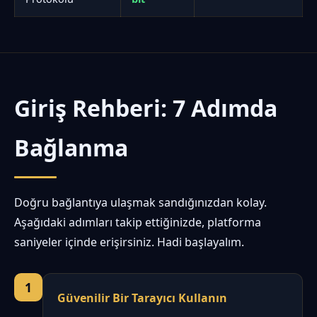
Giriş Rehberi: 7 Adımda
Bağlanma
Doğru bağlantıya ulaşmak sandığınızdan kolay.
Aşağıdaki adımları takip ettiğinizde, platforma
saniyeler içinde erişirsiniz. Hadi başlayalım.
1
Güvenilir Bir Tarayıcı Kullanın