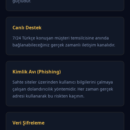
güçlüdür.
Canlı Destek
7/24 Türkçe konuşan müşteri temsilcisine anında
bağlanabileceğiniz gerçek zamanlı iletişim kanalıdır.
Kimlik Avı (Phishing)
Sahte siteler üzerinden kullanıcı bilgilerini çalmaya
çalışan dolandırıcılık yöntemidir. Her zaman gerçek
adresi kullanarak bu riskten kaçının.
Veri Şifreleme