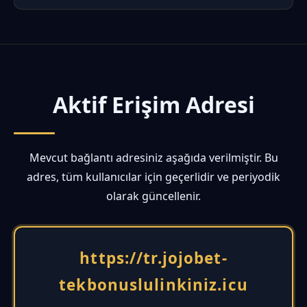
Aktif Erişim Adresi
Mevcut bağlantı adresiniz aşağıda verilmiştir. Bu
adres, tüm kullanıcılar için geçerlidir ve periyodik
olarak güncellenir.
https://tr.jojobet-
tekbonuslulinkiniz.icu