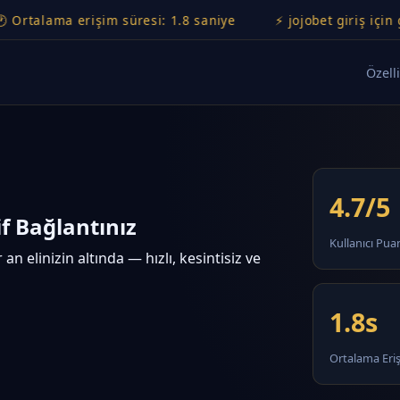
talama erişim süresi: 1.8 saniye
⚡ jojobet giriş için günc
Özell
4.7/5
if Bağlantınız
Kullanıcı Pua
 an elinizin altında — hızlı, kesintisiz ve
1.8s
Ortalama Eri