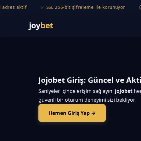
s aktif
✅ SSL 256-bit şifreleme ile korunuyor
🕐 Or
joy
bet
Jojobet Giriş: Güncel ve Akt
Saniyeler içinde erişim sağlayın.
jojobet
her
güvenli bir oturum deneyimi sizi bekliyor.
Hemen Giriş Yap →