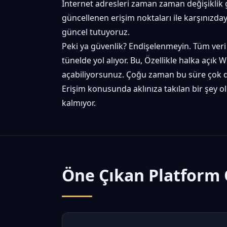
İnternet adresleri zaman zaman değişiklik g
güncellenen erişim noktaları ile karşınızda
güncel tutuyoruz.
Peki ya güvenlik? Endişelenmeyin. Tüm veri ak
tünelde yol alıyor. Bu, Özellikle halka açık
açabiliyorsunuz. Çoğu zaman bu süre çok d
Erişim konusunda aklınıza takılan bir şey ol
kalmıyor.
Öne Çıkan Platform Ö