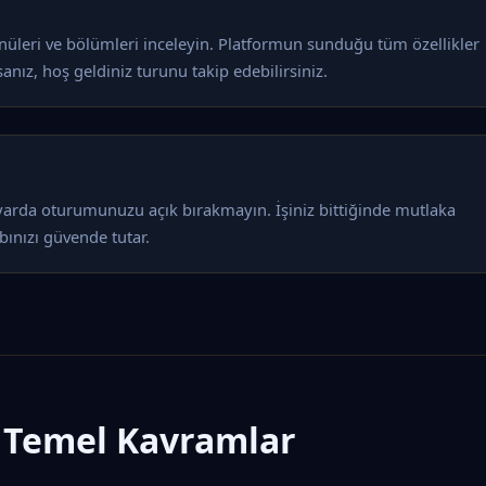
nüleri ve bölümleri inceleyin. Platformun sunduğu tüm özellikler
rsanız, hoş geldiniz turunu takip edebilirsiniz.
ayarda oturumunuzu açık bırakmayın. İşiniz bittiğinde mutlaka
bınızı güvende tutar.
 Temel Kavramlar