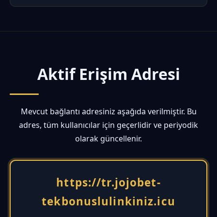
Aktif Erişim Adresi
Mevcut bağlantı adresiniz aşağıda verilmiştir. Bu
adres, tüm kullanıcılar için geçerlidir ve periyodik
olarak güncellenir.
https://tr.jojobet-
tekbonuslulinkiniz.icu