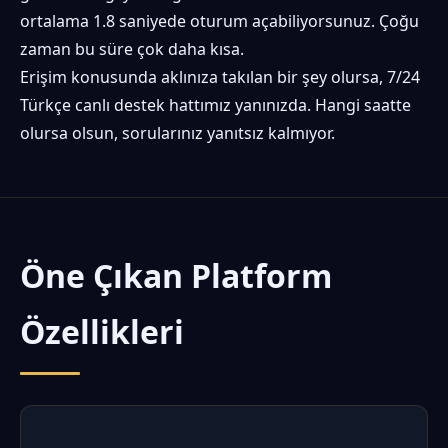
ortalama 1.8 saniyede oturum açabiliyorsunuz. Çoğu
zaman bu süre çok daha kısa.
Erişim konusunda aklınıza takılan bir şey olursa, 7/24
Türkçe canlı destek hattımız yanınızda. Hangi saatte
olursa olsun, sorularınız yanıtsız kalmıyor.
Öne Çıkan Platform
Özellikleri