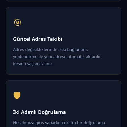
🎯
Güncel Adres Takibi
Adres değişikliklerinde eski bağlantınız
yönlendirme ile yeni adrese otomatik aktarılır.
Kesinti yaşamazsınız.
🛡️
İki Adımlı Doğrulama
Hesabınıza giriş yaparken ekstra bir doğrulama