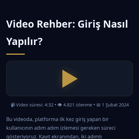
Ortalama e-posta yanıt süresi 2 saat içindedir.
Haftanın her günü, günün her saati aktifiz.
Video Rehber: Giriş Nasıl
Yapılır?
📹 Video süresi: 4:32 • 👁️ 4.821 izlenme • 📅 1 Şubat 2024
Bu videoda, platforma ilk kez giriş yapan bir
kullanıcının adım adım izlemesi gereken süreci
gösteriyoruz. Kayıt ekranından, iki adımlı