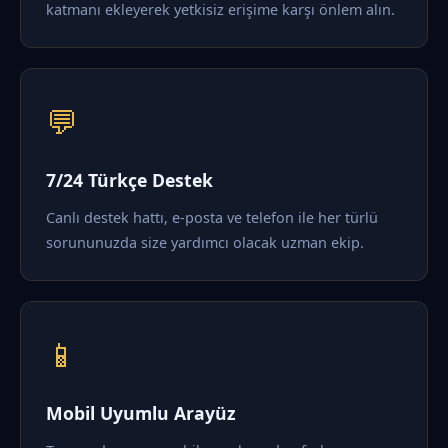
katmanı ekleyerek yetkisiz erişime karşı önlem alın.
💬
7/24 Türkçe Destek
Canlı destek hattı, e-posta ve telefon ile her türlü
sorununuzda size yardımcı olacak uzman ekip.
📱
Mobil Uyumlu Arayüz