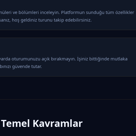
nüleri ve bölümleri inceleyin. Platformun sunduğu tüm özellikler
rsanız, hoş geldiniz turunu takip edebilirsiniz.
ayarda oturumunuzu açık bırakmayın. İşiniz bittiğinde mutlaka
bınızı güvende tutar.
 Temel Kavramlar