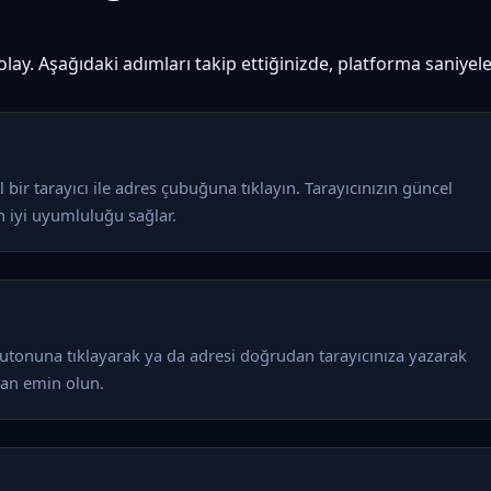
y. Aşağıdaki adımları takip ettiğinizde, platforma saniyeler 
 bir tarayıcı ile adres çubuğuna tıklayın. Tarayıcınızın güncel
en iyi uyumluluğu sağlar.
tonuna tıklayarak ya da adresi doğrudan tarayıcınıza yazarak
dan emin olun.