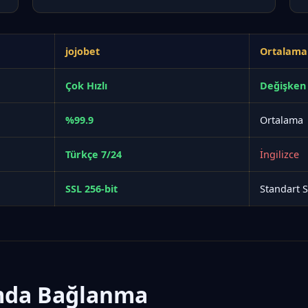
jojobet
Ortalama
Çok Hızlı
Değişken
%99.9
Ortalama
Türkçe 7/24
İngilizce
SSL 256-bit
Standart 
ımda Bağlanma