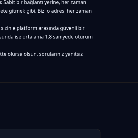
. Sabit bir bağlantı yerine, her zaman
rete gitmek gibi. Biz, o adresi her zaman
, sizinle platform arasında güvenli bir
onusunda ise ortalama 1.8 saniyede oturum
te olursa olsun, sorularınız yanıtsız