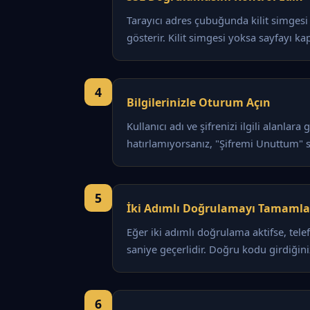
Tarayıcı adres çubuğunda kilit simgesi
gösterir. Kilit simgesi yoksa sayfayı ka
4
Bilgilerinizle Oturum Açın
Kullanıcı adı ve şifrenizi ilgili alanlar
hatırlamıyorsanız, "Şifremi Unuttum" s
5
İki Adımlı Doğrulamayı Tamamla
Eğer iki adımlı doğrulama aktifse, tele
saniye geçerlidir. Doğru kodu girdiğin
6