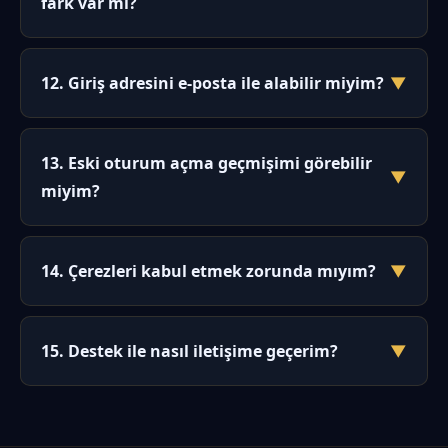
fark var mı?
en hızlı ve en stabil yoldur.
Temel özellikler aynıdır. Uygulama, anında
bildirimler ve daha hızlı erişim sunar. Tarayıcı
12. Giriş adresini e-posta ile alabilir miyim?
▼
versiyonu ise herhangi bir kurulum gerektirmez. İkisi
arasında veri senkronizasyonu sorunsuz çalışır.
Evet, giriş adresini e-posta bültenine abone olarak
düzenli olarak alabilirsiniz. Ayrıca adres değişikliği
13. Eski oturum açma geçmişimi görebilir
▼
olduğunda otomatik bir bildirim gönderilir. Bu
miyim?
özelliği hesap ayarlarınızdan aktifleştirebilirsiniz.
Evet, hesap güvenliği bölümünde son 10 oturum
açma girişinizi görüntüleyebilirsiniz. Burada tarih,
14. Çerezleri kabul etmek zorunda mıyım?
▼
saat ve IP adresi bilgileri yer alır. Şüpheli bir giriş fark
ederseniz, şifrenizi hemen değiştirin.
Zorunlu çerezler, platformun temel işlevleri için
gereklidir. Tercih ve istatistik çerezlerini ise
15. Destek ile nasıl iletişime geçerim?
▼
ayarlardan yönetebilirsiniz. Ancak bazı özellikler,
çerezler devre dışı bırakıldığında tam çalışmayabilir.
Sayfadaki canlı destek penceresinden anında mesaj
Örneğin, hatırlama özelliği.
gönderebilirsiniz. Ayrıca e-posta destek hattına
[email protected] adresinden ulaşabilirsiniz.