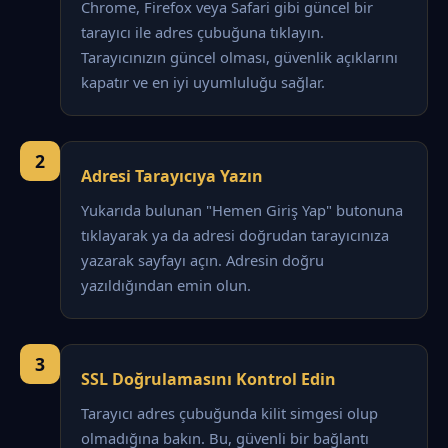
Chrome, Firefox veya Safari gibi güncel bir
tarayıcı ile adres çubuğuna tıklayın.
Tarayıcınızın güncel olması, güvenlik açıklarını
kapatır ve en iyi uyumluluğu sağlar.
2
Adresi Tarayıcıya Yazın
Yukarıda bulunan "Hemen Giriş Yap" butonuna
tıklayarak ya da adresi doğrudan tarayıcınıza
yazarak sayfayı açın. Adresin doğru
yazıldığından emin olun.
3
SSL Doğrulamasını Kontrol Edin
Tarayıcı adres çubuğunda kilit simgesi olup
olmadığına bakın. Bu, güvenli bir bağlantı