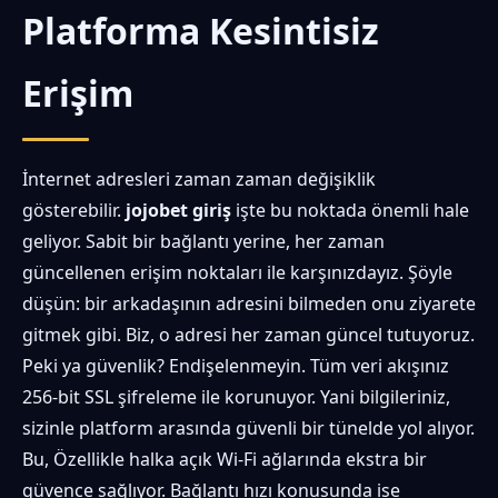
Platforma Kesintisiz
Erişim
İnternet adresleri zaman zaman değişiklik
gösterebilir.
jojobet giriş
işte bu noktada önemli hale
geliyor. Sabit bir bağlantı yerine, her zaman
güncellenen erişim noktaları ile karşınızdayız. Şöyle
düşün: bir arkadaşının adresini bilmeden onu ziyarete
gitmek gibi. Biz, o adresi her zaman güncel tutuyoruz.
Peki ya güvenlik? Endişelenmeyin. Tüm veri akışınız
256-bit SSL şifreleme ile korunuyor. Yani bilgileriniz,
sizinle platform arasında güvenli bir tünelde yol alıyor.
Bu, Özellikle halka açık Wi-Fi ağlarında ekstra bir
güvence sağlıyor. Bağlantı hızı konusunda ise