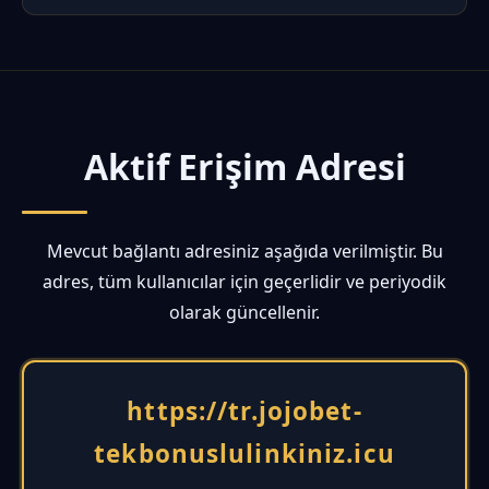
Aktif Erişim Adresi
Mevcut bağlantı adresiniz aşağıda verilmiştir. Bu
adres, tüm kullanıcılar için geçerlidir ve periyodik
olarak güncellenir.
https://tr.jojobet-
tekbonuslulinkiniz.icu