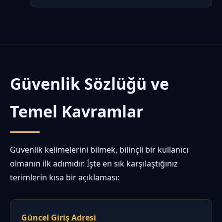
Güvenlik Sözlüğü ve
Temel Kavramlar
Güvenlik kelimelerini bilmek, bilinçli bir kullanıcı
olmanın ilk adımıdır. İşte en sık karşılaştığınız
terimlerin kısa bir açıklaması:
Güncel Giriş Adresi