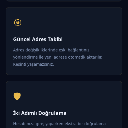
🎯
Güncel Adres Takibi
Adres değişikliklerinde eski bağlantınız
yönlendirme ile yeni adrese otomatik aktarılır.
Kesinti yaşamazsınız.
🛡️
İki Adımlı Doğrulama
Hesabınıza giriş yaparken ekstra bir doğrulama