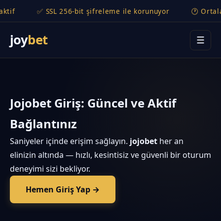
✅ SSL 256-bit şifreleme ile korunuyor
🕐 Ortalama e
joy
bet
☰
Jojobet Giriş: Güncel ve Aktif
Bağlantınız
Saniyeler içinde erişim sağlayın.
jojobet
her an
elinizin altında — hızlı, kesintisiz ve güvenli bir oturum
deneyimi sizi bekliyor.
Hemen Giriş Yap →