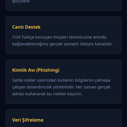
güçlüdür.
Canlı Destek
7/24 Türkçe konuşan müşteri temsilcisine anında
bağlanabileceğiniz gerçek zamanlı iletişim kanalıdır.
Kimlik Avı (Phishing)
Sahte siteler üzerinden kullanıcı bilgilerini çalmaya
çalışan dolandırıcılık yöntemidir. Her zaman gerçek
adresi kullanarak bu riskten kaçının.
Veri Şifreleme