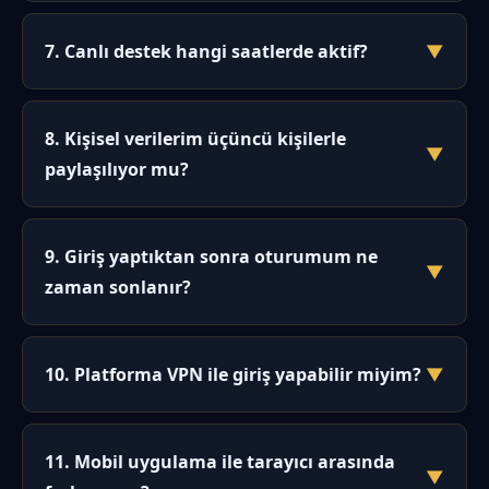
şifrenizi belirleyebilirsiniz. İşlem genellikle 2-3 dakika
Zorunlu değildir, ancak hesabınızı korumak için
sürer.
şiddetle tavsiye edilir. Özellikle farklı cihazlardan giriş
7. Canlı destek hangi saatlerde aktif?
▼
yapıyorsanız, bu katman hesabınıza yetkisiz erişimi
büyük ölçüde engeller. Ayarlar menüsünden anında
Canlı destek 7/24 kesintisiz hizmet verir. Uzman
aktifleştirebilirsiniz.
Türkçe ekip; sabah 03:00'te, öğle 12:00'de veya gece
8. Kişisel verilerim üçüncü kişilerle
▼
yarısı fark etmeksizin tüm sorularınızı yanıtlar.
paylaşılıyor mu?
Ortalama ilk yanıt süresi 45 saniyedir.
Hayır. Kişisel verileriniz, KVKK kapsamında korunur
ve üçüncü taraflarla asla paylaşılmaz. Tüm veriler
9. Giriş yaptıktan sonra oturumum ne
▼
256-bit SSL şifreleme ile saklanır. Adresiniz, e-
zaman sonlanır?
postanız gibi bilgiler yalnızca kimlik doğrulama ve
güvenlik amacıyla kullanılır.
Oturumunuz 30 dakika boyunca hareketsiz
kaldığında otomatik olarak sonlanır. Bu, hesabınızı
10. Platforma VPN ile giriş yapabilir miyim?
▼
korumak için alınan standart bir önlemdir. Ayrıca
farklı bir IP adresinden giriş yapıldığını tespit
Evet, VPN kullanımı platform tarafından
edersek sizi bilgilendiririz.
engellenmez. Ancak hızınız düşebilir. Gecikme süresi
11. Mobil uygulama ile tarayıcı arasında
▼
30-50 ms artabilir. Giriş adresini kullanmak genellikle