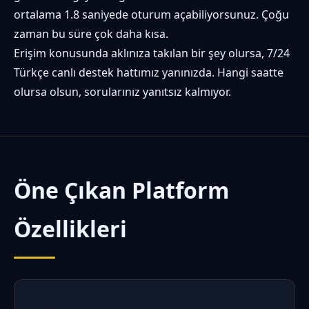
ortalama 1.8 saniyede oturum açabiliyorsunuz. Çoğu
zaman bu süre çok daha kısa.
Erişim konusunda aklınıza takılan bir şey olursa, 7/24
Türkçe canlı destek hattımız yanınızda. Hangi saatte
olursa olsun, sorularınız yanıtsız kalmıyor.
Öne Çıkan Platform
Özellikleri