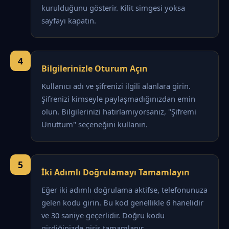
kurulduğunu gösterir. Kilit simgesi yoksa
sayfayı kapatın.
4
Bilgilerinizle Oturum Açın
Kullanıcı adı ve şifrenizi ilgili alanlara girin.
Şifrenizi kimseyle paylaşmadığınızdan emin
olun. Bilgilerinizi hatırlamıyorsanız, "Şifremi
Unuttum" seçeneğini kullanın.
5
İki Adımlı Doğrulamayı Tamamlayın
Eğer iki adımlı doğrulama aktifse, telefonunuza
gelen kodu girin. Bu kod genellikle 6 hanelidir
ve 30 saniye geçerlidir. Doğru kodu
girdiğinizde giriş tamamlanır.