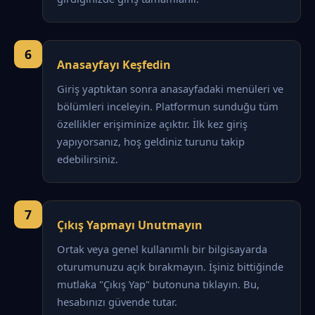
6
Anasayfayı Keşfedin
Giriş yaptıktan sonra anasayfadaki menüleri ve
bölümleri inceleyin. Platformun sunduğu tüm
özellikler erişiminize açıktır. İlk kez giriş
yapıyorsanız, hoş geldiniz turunu takip
edebilirsiniz.
7
Çıkış Yapmayı Unutmayın
Ortak veya genel kullanımlı bir bilgisayarda
oturumunuzu açık bırakmayın. İşiniz bittiğinde
mutlaka "Çıkış Yap" butonuna tıklayın. Bu,
hesabınızı güvende tutar.