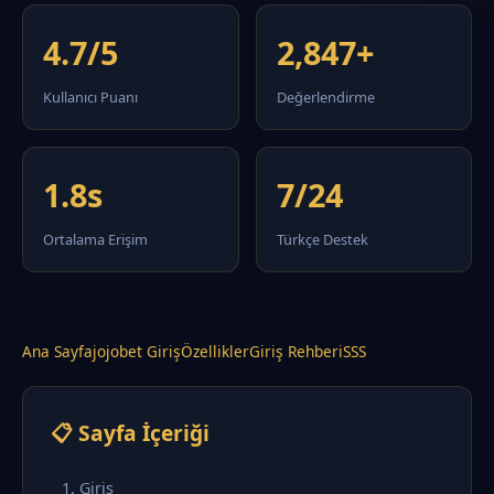
4.7/5
2,847+
Kullanıcı Puanı
Değerlendirme
1.8s
7/24
Ortalama Erişim
Türkçe Destek
Ana Sayfa
jojobet Giriş
Özellikler
Giriş Rehberi
SSS
📋 Sayfa İçeriği
1. Giriş