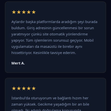
★★★★★
Aylardır başka platformlarda aradığım şeyi burada
buldum. Giriş adresinin güncellenmesi bir sorun
yaratmıyor çünkü site otomatik yönlendirme
yapıyor. Tüm işlemlerim sorunsuz geçiyor. Mobil
uygulamaları da masaüstü ile birebir aynı
hissettiriyor. Kesinlikle tavsiye ederim.
Mert A.
★★★★★
İstanbul'da oturuyorum ve bağlantı hızım her
zaman yüksek. Gecikme yaşadığım bir an bile
olmadı. İki adımlı doğrulama konusunda