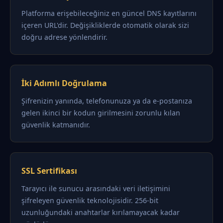
Platforma erişebileceğiniz en güncel DNS kayıtlarını
içeren URL'dir. Değişikliklerde otomatik olarak sizi
doğru adrese yönlendirir.
İki Adımlı Doğrulama
Şifrenizin yanında, telefonunuza ya da e-postanıza
gelen ikinci bir kodun girilmesini zorunlu kılan
güvenlik katmanıdır.
SSL Sertifikası
Tarayıcı ile sunucu arasındaki veri iletişimini
şifreleyen güvenlik teknolojisidir. 256-bit
uzunluğundaki anahtarlar kırılamayacak kadar