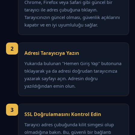
Chrome, Firefox veya Safari gibi güncel bir
tarayıcı ile adres çubuğuna tıklayın.
Tarayıcınızın güncel olması, güvenlik açıklarını
kapatır ve en iyi uyumluluğu sağlar.
2
Adresi Tarayıcıya Yazın
Yukarıda bulunan "Hemen Giriş Yap" butonuna
tıklayarak ya da adresi doğrudan tarayıcınıza
yazarak sayfayı açın. Adresin doğru
yazıldığından emin olun.
3
SSL Doğrulamasını Kontrol Edin
Tarayıcı adres çubuğunda kilit simgesi olup
olmadığına bakın. Bu, güvenli bir bağlantı