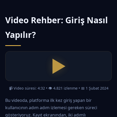
Ortalama e-posta yanıt süresi 2 saat içindedir.
Haftanın her günü, günün her saati aktifiz.
Video Rehber: Giriş Nasıl
Yapılır?
📹 Video süresi: 4:32 • 👁️ 4.821 izlenme • 📅 1 Şubat 2024
Bu videoda, platforma ilk kez giriş yapan bir
kullanıcının adım adım izlemesi gereken süreci
gösteriyoruz. Kayıt ekranından, iki adımlı