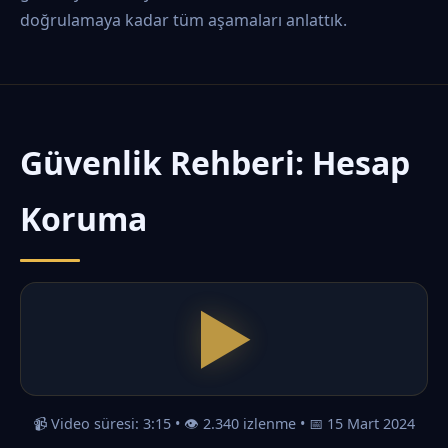
doğrulamaya kadar tüm aşamaları anlattık.
Güvenlik Rehberi: Hesap
Koruma
📹 Video süresi: 3:15 • 👁️ 2.340 izlenme • 📅 15 Mart 2024