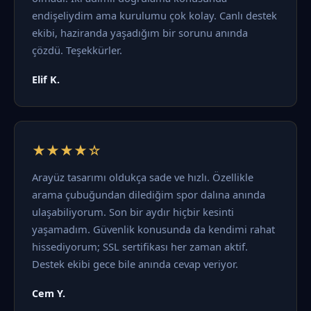
endişeliydim ama kurulumu çok kolay. Canlı destek
ekibi, haziranda yaşadığım bir sorunu anında
çözdü. Teşekkürler.
Elif K.
★★★★☆
Arayüz tasarımı oldukça sade ve hızlı. Özellikle
arama çubuğundan dilediğim spor dalına anında
ulaşabiliyorum. Son bir aydır hiçbir kesinti
yaşamadım. Güvenlik konusunda da kendimi rahat
hissediyorum; SSL sertifikası her zaman aktif.
Destek ekibi gece bile anında cevap veriyor.
Cem Y.