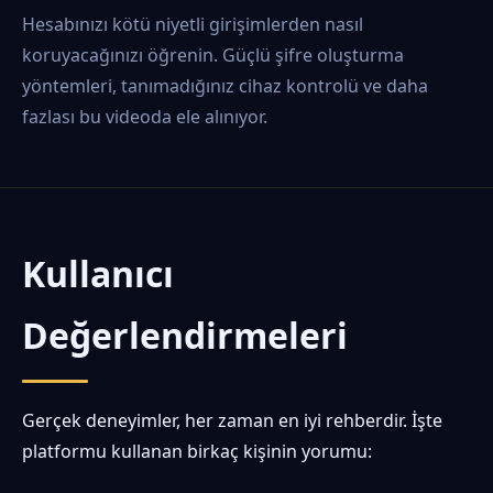
Hesabınızı kötü niyetli girişimlerden nasıl
koruyacağınızı öğrenin. Güçlü şifre oluşturma
yöntemleri, tanımadığınız cihaz kontrolü ve daha
fazlası bu videoda ele alınıyor.
Kullanıcı
Değerlendirmeleri
Gerçek deneyimler, her zaman en iyi rehberdir. İşte
platformu kullanan birkaç kişinin yorumu: