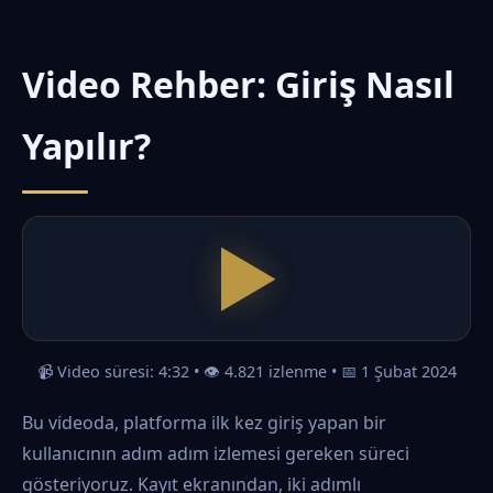
Ortalama e-posta yanıt süresi 2 saat içindedir.
Haftanın her günü, günün her saati aktifiz.
Video Rehber: Giriş Nasıl
Yapılır?
📹 Video süresi: 4:32 • 👁️ 4.821 izlenme • 📅 1 Şubat 2024
Bu videoda, platforma ilk kez giriş yapan bir
kullanıcının adım adım izlemesi gereken süreci
gösteriyoruz. Kayıt ekranından, iki adımlı