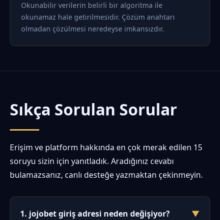
Okunabilir verilerin belirli bir algoritma ile
okunamaz hale getirilmesidir. Çözüm anahtarı
olmadan çözülmesi neredeyse imkansızdır.
Sıkça Sorulan Sorular
Erişim ve platform hakkında en çok merak edilen 15
soruyu sizin için yanıtladık. Aradığınız cevabı
bulamazsanız, canlı desteğe yazmaktan çekinmeyin.
1. jojobet giriş adresi neden değişiyor?
▼