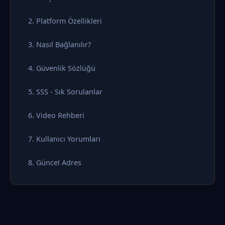
2. Platform Özellikleri
3. Nasıl Bağlanılır?
4. Güvenlik Sözlüğü
5. SSS - Sık Sorulanlar
6. Video Rehberi
7. Kullanıcı Yorumları
8. Güncel Adres