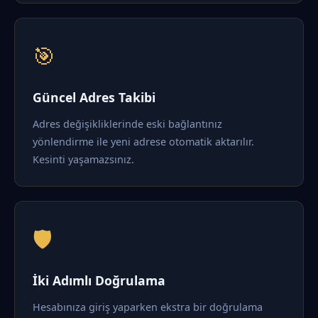
🎯
Güncel Adres Takibi
Adres değişikliklerinde eski bağlantınız
yönlendirme ile yeni adrese otomatik aktarılır.
Kesinti yaşamazsınız.
🛡️
İki Adımlı Doğrulama
Hesabınıza giriş yaparken ekstra bir doğrulama