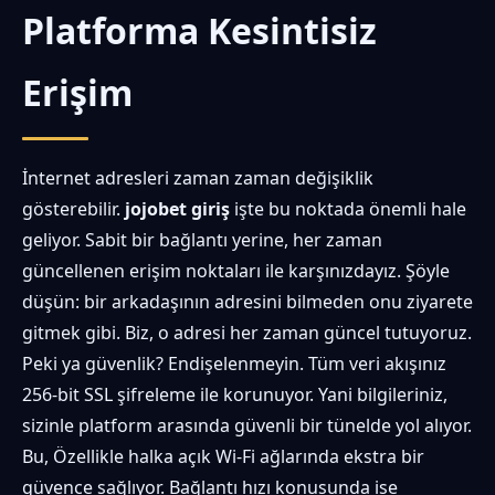
Platforma Kesintisiz
Erişim
İnternet adresleri zaman zaman değişiklik
gösterebilir.
jojobet giriş
işte bu noktada önemli hale
geliyor. Sabit bir bağlantı yerine, her zaman
güncellenen erişim noktaları ile karşınızdayız. Şöyle
düşün: bir arkadaşının adresini bilmeden onu ziyarete
gitmek gibi. Biz, o adresi her zaman güncel tutuyoruz.
Peki ya güvenlik? Endişelenmeyin. Tüm veri akışınız
256-bit SSL şifreleme ile korunuyor. Yani bilgileriniz,
sizinle platform arasında güvenli bir tünelde yol alıyor.
Bu, Özellikle halka açık Wi-Fi ağlarında ekstra bir
güvence sağlıyor. Bağlantı hızı konusunda ise