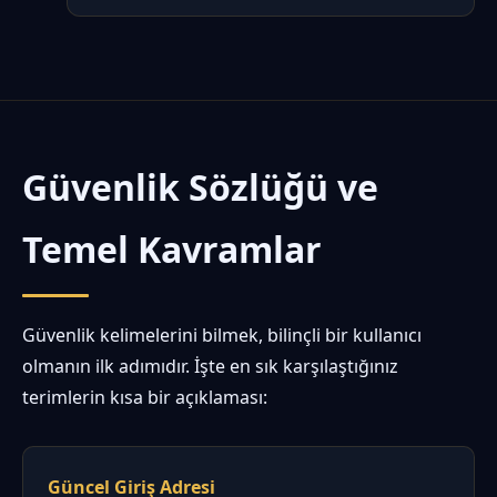
Güvenlik Sözlüğü ve
Temel Kavramlar
Güvenlik kelimelerini bilmek, bilinçli bir kullanıcı
olmanın ilk adımıdır. İşte en sık karşılaştığınız
terimlerin kısa bir açıklaması:
Güncel Giriş Adresi