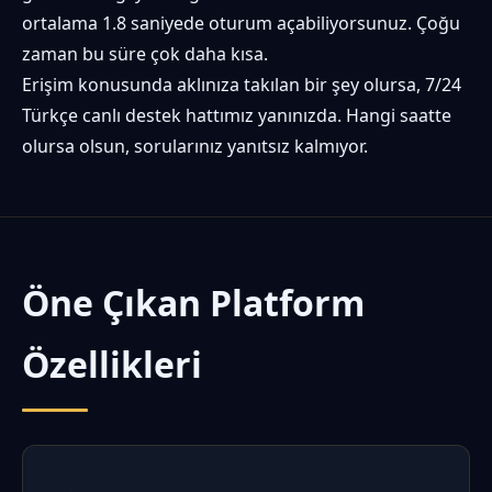
ortalama 1.8 saniyede oturum açabiliyorsunuz. Çoğu
zaman bu süre çok daha kısa.
Erişim konusunda aklınıza takılan bir şey olursa, 7/24
Türkçe canlı destek hattımız yanınızda. Hangi saatte
olursa olsun, sorularınız yanıtsız kalmıyor.
Öne Çıkan Platform
Özellikleri