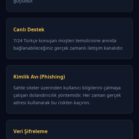
güçlüdür.
Canlı Destek
7/24 Türkçe konuşan müşteri temsilcisine anında
bağlanabileceğiniz gerçek zamanlı iletişim kanalıdır.
Kimlik Avı (Phishing)
Sahte siteler üzerinden kullanıcı bilgilerini çalmaya
çalışan dolandırıcılık yöntemidir. Her zaman gerçek
adresi kullanarak bu riskten kaçının.
Veri Şifreleme