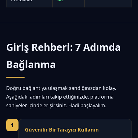
Giriş Rehberi: 7 Adımda
Bağlanma
Doğru bağlantıya ulaşmak sandığınızdan kolay.
Aşağıdaki adımları takip ettiğinizde, platforma
saniyeler içinde erişirsiniz. Hadi başlayalım.
1
Güvenilir Bir Tarayıcı Kullanın