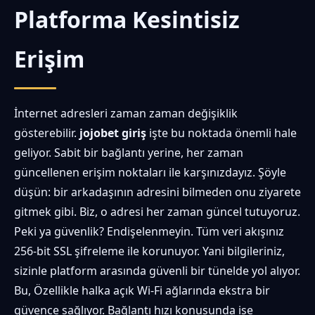
Platforma Kesintisiz
Erişim
İnternet adresleri zaman zaman değişiklik
gösterebilir.
jojobet giriş
işte bu noktada önemli hale
geliyor. Sabit bir bağlantı yerine, her zaman
güncellenen erişim noktaları ile karşınızdayız. Şöyle
düşün: bir arkadaşının adresini bilmeden onu ziyarete
gitmek gibi. Biz, o adresi her zaman güncel tutuyoruz.
Peki ya güvenlik? Endişelenmeyin. Tüm veri akışınız
256-bit SSL şifreleme ile korunuyor. Yani bilgileriniz,
sizinle platform arasında güvenli bir tünelde yol alıyor.
Bu, Özellikle halka açık Wi-Fi ağlarında ekstra bir
güvence sağlıyor. Bağlantı hızı konusunda ise