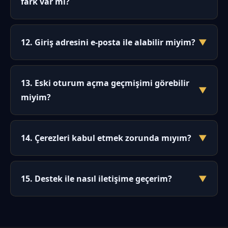
fark var mı?
en hızlı ve en stabil yoldur.
Temel özellikler aynıdır. Uygulama, anında
bildirimler ve daha hızlı erişim sunar. Tarayıcı
12. Giriş adresini e-posta ile alabilir miyim?
▼
versiyonu ise herhangi bir kurulum gerektirmez. İkisi
arasında veri senkronizasyonu sorunsuz çalışır.
Evet, giriş adresini e-posta bültenine abone olarak
düzenli olarak alabilirsiniz. Ayrıca adres değişikliği
13. Eski oturum açma geçmişimi görebilir
▼
olduğunda otomatik bir bildirim gönderilir. Bu
miyim?
özelliği hesap ayarlarınızdan aktifleştirebilirsiniz.
Evet, hesap güvenliği bölümünde son 10 oturum
açma girişinizi görüntüleyebilirsiniz. Burada tarih,
14. Çerezleri kabul etmek zorunda mıyım?
▼
saat ve IP adresi bilgileri yer alır. Şüpheli bir giriş fark
ederseniz, şifrenizi hemen değiştirin.
Zorunlu çerezler, platformun temel işlevleri için
gereklidir. Tercih ve istatistik çerezlerini ise
15. Destek ile nasıl iletişime geçerim?
▼
ayarlardan yönetebilirsiniz. Ancak bazı özellikler,
çerezler devre dışı bırakıldığında tam çalışmayabilir.
Sayfadaki canlı destek penceresinden anında mesaj
Örneğin, hatırlama özelliği.
gönderebilirsiniz. Ayrıca e-posta destek hattına
[email protected] adresinden ulaşabilirsiniz.