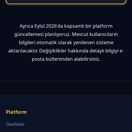
Ayrıca Eylül 2026'da kapsamlı bir platform
güncellemesi planlıyoruz. Mevcut kullanıcıların
bilgileri otomatik olarak yenilenen sisteme
aktarılacaktır. Değişiklikler hakkında detaylı bilgiyi e-
posta bülteninden alabilirsiniz.
Platform
Özellikler