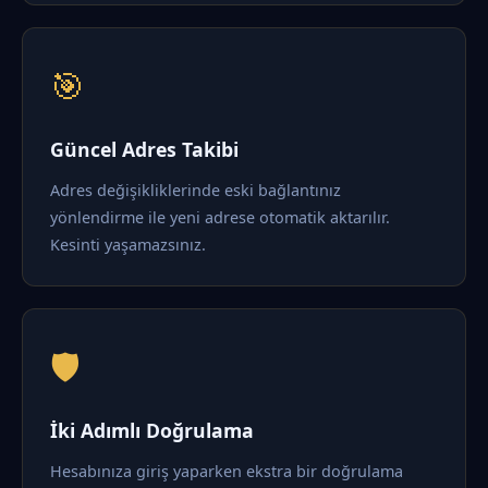
🎯
Güncel Adres Takibi
Adres değişikliklerinde eski bağlantınız
yönlendirme ile yeni adrese otomatik aktarılır.
Kesinti yaşamazsınız.
🛡️
İki Adımlı Doğrulama
Hesabınıza giriş yaparken ekstra bir doğrulama