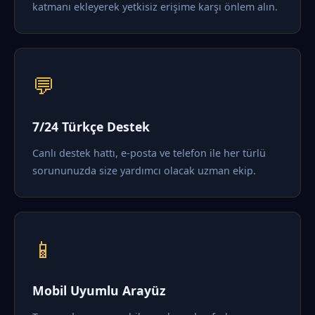
katmanı ekleyerek yetkisiz erişime karşı önlem alın.
💬
7/24 Türkçe Destek
Canlı destek hattı, e-posta ve telefon ile her türlü
sorununuzda size yardımcı olacak uzman ekip.
📱
Mobil Uyumlu Arayüz