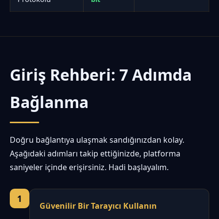
Giriş Rehberi: 7 Adımda
Bağlanma
Doğru bağlantıya ulaşmak sandığınızdan kolay.
Aşağıdaki adımları takip ettiğinizde, platforma
saniyeler içinde erişirsiniz. Hadi başlayalım.
1
Güvenilir Bir Tarayıcı Kullanın