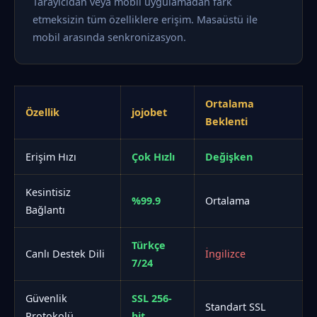
Tarayıcıdan veya mobil uygulamadan fark
etmeksizin tüm özelliklere erişim. Masaüstü ile
mobil arasında senkronizasyon.
Ortalama
Özellik
jojobet
Beklenti
Erişim Hızı
Çok Hızlı
Değişken
Kesintisiz
%99.9
Ortalama
Bağlantı
Türkçe
Canlı Destek Dili
İngilizce
7/24
Güvenlik
SSL 256-
Standart SSL
Protokolü
bit