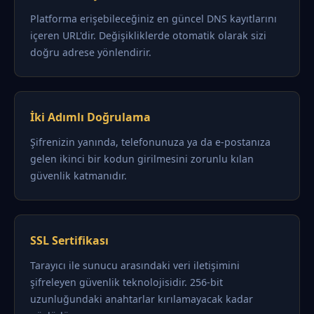
Platforma erişebileceğiniz en güncel DNS kayıtlarını
içeren URL'dir. Değişikliklerde otomatik olarak sizi
doğru adrese yönlendirir.
İki Adımlı Doğrulama
Şifrenizin yanında, telefonunuza ya da e-postanıza
gelen ikinci bir kodun girilmesini zorunlu kılan
güvenlik katmanıdır.
SSL Sertifikası
Tarayıcı ile sunucu arasındaki veri iletişimini
şifreleyen güvenlik teknolojisidir. 256-bit
uzunluğundaki anahtarlar kırılamayacak kadar