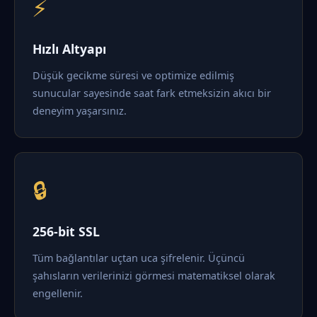
⚡
Hızlı Altyapı
Düşük gecikme süresi ve optimize edilmiş
sunucular sayesinde saat fark etmeksizin akıcı bir
deneyim yaşarsınız.
🔒
256-bit SSL
Tüm bağlantılar uçtan uca şifrelenir. Üçüncü
şahısların verilerinizi görmesi matematiksel olarak
engellenir.