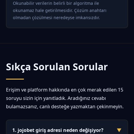
Okunabilir verilerin belirli bir algoritma ile
okunamaz hale getirilmesidir. Çözüm anahtarı
olmadan çözülmesi neredeyse imkansızdır.
Sıkça Sorulan Sorular
Erişim ve platform hakkında en çok merak edilen 15
soruyu sizin için yanıtladık. Aradığınız cevabı
bulamazsanız, canlı desteğe yazmaktan çekinmeyin.
1. jojobet giriş adresi neden değişiyor?
▼