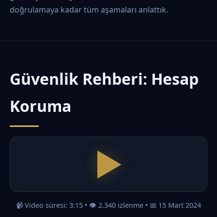
doğrulamaya kadar tüm aşamaları anlattık.
Güvenlik Rehberi: Hesap
Koruma
📹 Video süresi: 3:15 • 👁️ 2.340 izlenme • 📅 15 Mart 2024