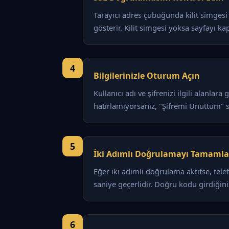
Tarayıcı adres çubuğunda kilit simgesi
gösterir. Kilit simgesi yoksa sayfayı ka
4
Bilgilerinizle Oturum Açın
Kullanıcı adı ve şifrenizi ilgili alanlar
hatırlamıyorsanız, "Şifremi Unuttum" s
5
İki Adımlı Doğrulamayı Tamamla
Eğer iki adımlı doğrulama aktifse, tele
saniye geçerlidir. Doğru kodu girdiğin
6