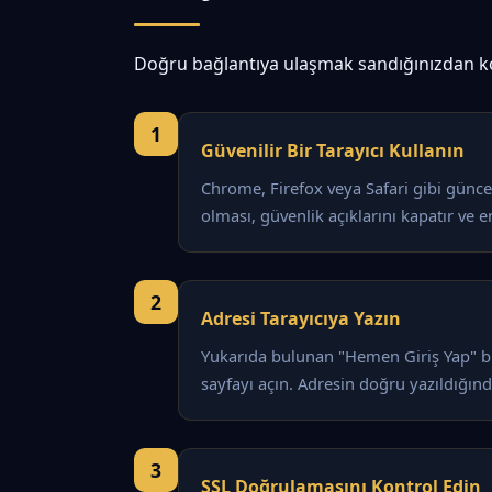
Doğru bağlantıya ulaşmak sandığınızdan kola
1
Güvenilir Bir Tarayıcı Kullanın
Chrome, Firefox veya Safari gibi güncel
olması, güvenlik açıklarını kapatır ve 
2
Adresi Tarayıcıya Yazın
Yukarıda bulunan "Hemen Giriş Yap" bu
sayfayı açın. Adresin doğru yazıldığın
3
SSL Doğrulamasını Kontrol Edin