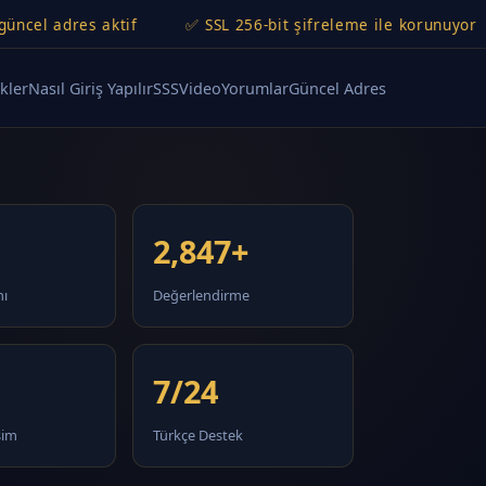
el adres aktif
✅ SSL 256-bit şifreleme ile korunuyor
ikler
Nasıl Giriş Yapılır
SSS
Video
Yorumlar
Güncel Adres
2,847+
nı
Değerlendirme
7/24
şim
Türkçe Destek