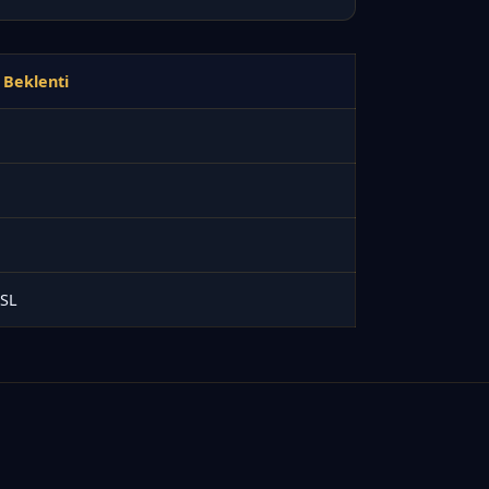
 Beklenti
SSL