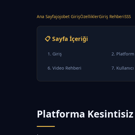
Ana Sayfa
jojobet Giriş
Özellikler
Giriş Rehberi
SSS
📋 Sayfa İçeriği
1. Giriş
2. Platform 
6. Video Rehberi
7. Kullanıc
Platforma Kesintisiz