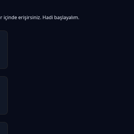
içinde erişirsiniz. Hadi başlayalım.