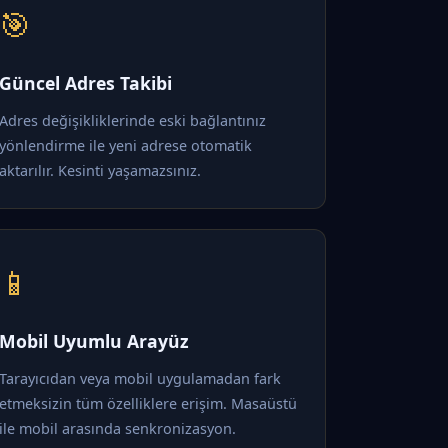
🎯
Güncel Adres Takibi
Adres değişikliklerinde eski bağlantınız
yönlendirme ile yeni adrese otomatik
aktarılır. Kesinti yaşamazsınız.
📱
Mobil Uyumlu Arayüz
Tarayıcıdan veya mobil uygulamadan fark
etmeksizin tüm özelliklere erişim. Masaüstü
ile mobil arasında senkronizasyon.