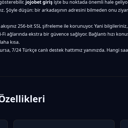
österebilir.
jojobet giriş
işte bu noktada önemli hale geliyor
yız. Şöyle düşün: bir arkadaşının adresini bilmeden onu ziya
ışınız 256-bit SSL şifreleme ile korunuyor. Yani bilgileriniz
 Wi-Fi ağlarında ekstra bir güvence sağlıyor. Bağlantı hızı k
aha kısa.
ursa, 7/24 Türkçe canlı destek hattımız yanınızda. Hangi saat
zellikleri