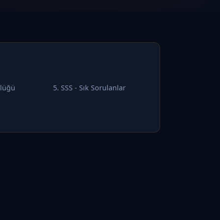
zlüğü
5. SSS - Sık Sorulanlar