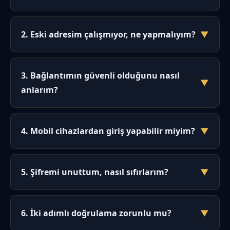
İnternet servis sağlayıcıları bazı platformlara
otomatik erişim engellemeleri uygulayabiliyor. Bu
2. Eski adresim çalışmıyor, ne yapmalıyım?
▼
engellemelerden etkilenmemek ve kullanıcıların
kesintisiz hizmet almasını sağlamak için erişim
Eski bir adres büyük olasılıkla devre dışı bırakılmıştır.
adresleri belirli aralıklarla yenilenir. Yenilenen
Yapmanız gereken tek şey, bu sayfada belirtilen
3. Bağlantımın güvenli olduğunu nasıl
adresler, mevcut olan en güncel bağlantıdır.
▼
güncel adresi kullanmak. Site ziyaretçilerini otomatik
anlarım?
olarak yeni adrese yönlendirir, ancak tarayıcınızda
eski sayfa önbelleğe alınmış olabilir.
Tarayıcınızın adres çubuğunda kilit simgesini arayın
ve adresin "https://" ile başladığından emin olun.
4. Mobil cihazlardan giriş yapabilir miyim?
▼
Ayrıca sayfanın en alt kısmında DMCA koruma
rozetini görebilirsiniz. Bu göstergeler, bağlantının
Evet, platform mobil uyumlu bir arayüze sahiptir.
şifrelendiğini ve doğrulandığını işaret eder.
Tarayıcınızdan giriş yapabilir veya mobil uygulamayı
5. Şifremi unuttum, nasıl sıfırlarım?
▼
kullanabilirsiniz. 1080p ve üzeri çözünürlüğe sahip
ekranlar için optimize edilmiş tasarım, tüm işlemleri
Giriş ekranındaki "Şifremi Unuttum" bağlantısına
kolaylaştırır.
tıklayın. Kayıtlı e-posta adresinize bir sıfırlama
6. İki adımlı doğrulama zorunlu mu?
▼
bağlantısı gönderilecektir. Bağlantıya tıklayarak yeni