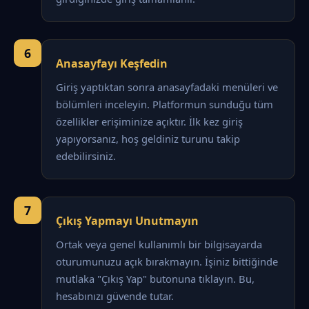
6
Anasayfayı Keşfedin
Giriş yaptıktan sonra anasayfadaki menüleri ve
bölümleri inceleyin. Platformun sunduğu tüm
özellikler erişiminize açıktır. İlk kez giriş
yapıyorsanız, hoş geldiniz turunu takip
edebilirsiniz.
7
Çıkış Yapmayı Unutmayın
Ortak veya genel kullanımlı bir bilgisayarda
oturumunuzu açık bırakmayın. İşiniz bittiğinde
mutlaka "Çıkış Yap" butonuna tıklayın. Bu,
hesabınızı güvende tutar.