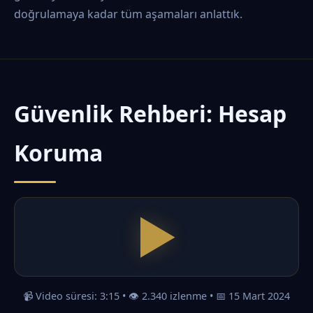
doğrulamaya kadar tüm aşamaları anlattık.
Güvenlik Rehberi: Hesap
Koruma
📹 Video süresi: 3:15 • 👁️ 2.340 izlenme • 📅 15 Mart 2024