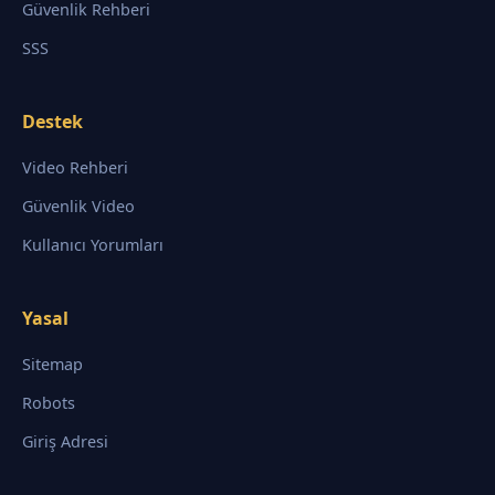
Güvenlik Rehberi
SSS
Destek
Video Rehberi
Güvenlik Video
Kullanıcı Yorumları
Yasal
Sitemap
Robots
Giriş Adresi