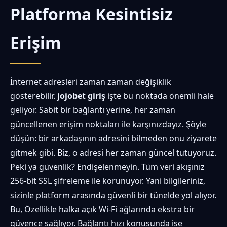
Platforma Kesintisiz
Erişim
İnternet adresleri zaman zaman değişiklik
gösterebilir.
jojobet giriş
işte bu noktada önemli hale
geliyor. Sabit bir bağlantı yerine, her zaman
güncellenen erişim noktaları ile karşınızdayız. Şöyle
düşün: bir arkadaşının adresini bilmeden onu ziyarete
gitmek gibi. Biz, o adresi her zaman güncel tutuyoruz.
Peki ya güvenlik? Endişelenmeyin. Tüm veri akışınız
256-bit SSL şifreleme ile korunuyor. Yani bilgileriniz,
sizinle platform arasında güvenli bir tünelde yol alıyor.
Bu, Özellikle halka açık Wi-Fi ağlarında ekstra bir
güvence sağlıyor. Bağlantı hızı konusunda ise