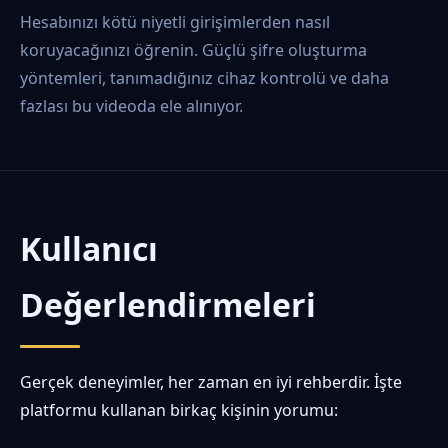
Hesabınızı kötü niyetli girişimlerden nasıl
koruyacağınızı öğrenin. Güçlü şifre oluşturma
yöntemleri, tanımadığınız cihaz kontrolü ve daha
fazlası bu videoda ele alınıyor.
Kullanıcı
Değerlendirmeleri
Gerçek deneyimler, her zaman en iyi rehberdir. İşte
platformu kullanan birkaç kişinin yorumu: