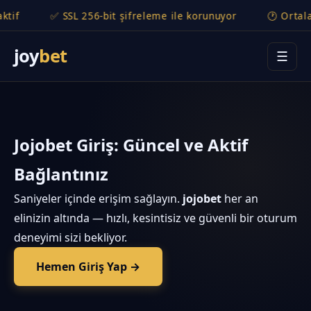
✅ SSL 256-bit şifreleme ile korunuyor
🕐 Ortalama er
joy
bet
☰
Jojobet Giriş: Güncel ve Aktif
Bağlantınız
Saniyeler içinde erişim sağlayın.
jojobet
her an
elinizin altında — hızlı, kesintisiz ve güvenli bir oturum
deneyimi sizi bekliyor.
Hemen Giriş Yap →