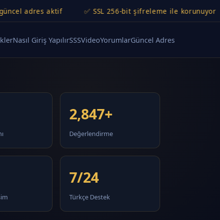
el adres aktif
✅ SSL 256-bit şifreleme ile korunuyor
ikler
Nasıl Giriş Yapılır
SSS
Video
Yorumlar
Güncel Adres
2,847+
nı
Değerlendirme
7/24
şim
Türkçe Destek