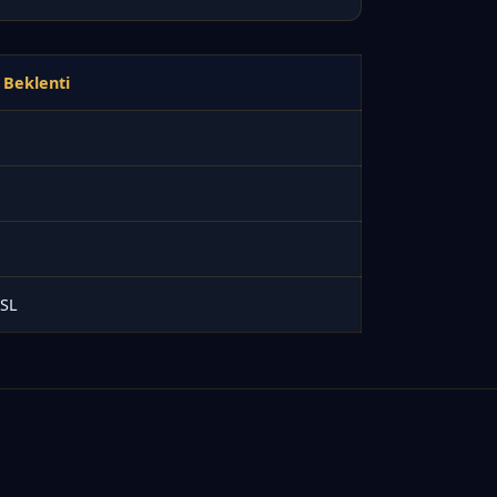
 Beklenti
SSL