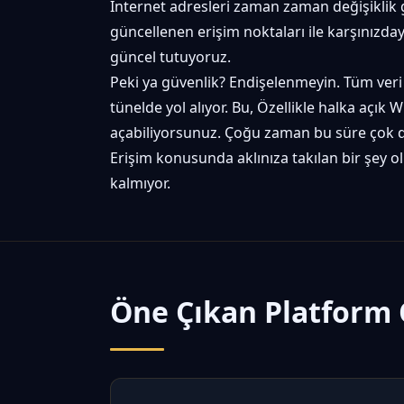
İnternet adresleri zaman zaman değişiklik g
güncellenen erişim noktaları ile karşınızda
güncel tutuyoruz.
Peki ya güvenlik? Endişelenmeyin. Tüm veri ak
tünelde yol alıyor. Bu, Özellikle halka açık
açabiliyorsunuz. Çoğu zaman bu süre çok d
Erişim konusunda aklınıza takılan bir şey ol
kalmıyor.
Öne Çıkan Platform Ö