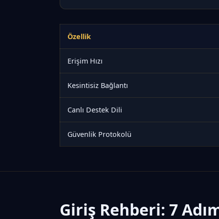
Özellik
Erişim Hızı
Kesintisiz Bağlantı
Canlı Destek Dili
Güvenlik Protokolü
Giriş Rehberi: 7 Ad