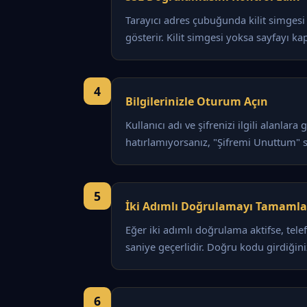
Tarayıcı adres çubuğunda kilit simgesi
gösterir. Kilit simgesi yoksa sayfayı ka
4
Bilgilerinizle Oturum Açın
Kullanıcı adı ve şifrenizi ilgili alanlar
hatırlamıyorsanız, "Şifremi Unuttum" s
5
İki Adımlı Doğrulamayı Tamamla
Eğer iki adımlı doğrulama aktifse, tele
saniye geçerlidir. Doğru kodu girdiğin
6