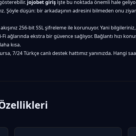
österebilir.
jojobet giriş
işte bu noktada önemli hale geliyor
yız. Şöyle düşün: bir arkadaşının adresini bilmeden onu ziya
ışınız 256-bit SSL şifreleme ile korunuyor. Yani bilgileriniz
 Wi-Fi ağlarında ekstra bir güvence sağlıyor. Bağlantı hızı k
aha kısa.
ursa, 7/24 Türkçe canlı destek hattımız yanınızda. Hangi saat
zellikleri