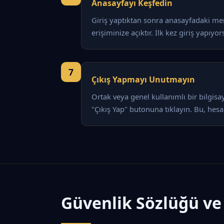
Anasayfayı Keşfedin
Giriş yaptıktan sonra anasayfadaki me
erişiminize açıktır. İlk kez giriş yapıyo
7
Çıkış Yapmayı Unutmayın
Ortak veya genel kullanımlı bir bilgis
"Çıkış Yap" butonuna tıklayın. Bu, hesa
Güvenlik Sözlüğü ve