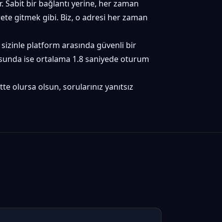
. Sabit bir bağlantı yerine, her zaman
rete gitmek gibi. Biz, o adresi her zaman
, sizinle platform arasında güvenli bir
onusunda ise ortalama 1.8 saniyede oturum
te olursa olsun, sorularınız yanıtsız