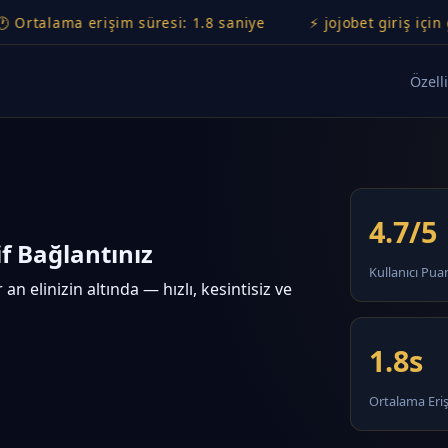
talama erişim süresi: 1.8 saniye
⚡ jojobet giriş için günc
Özell
4.7/5
if Bağlantınız
Kullanıcı Pua
 an elinizin altında — hızlı, kesintisiz ve
1.8s
Ortalama Eri