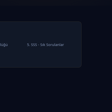
zlüğü
5. SSS - Sık Sorulanlar