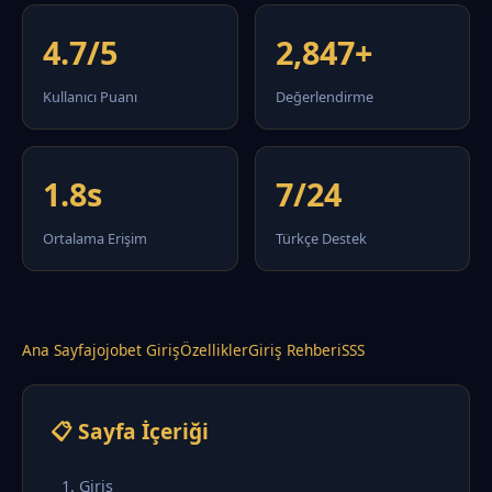
4.7/5
2,847+
Kullanıcı Puanı
Değerlendirme
1.8s
7/24
Ortalama Erişim
Türkçe Destek
Ana Sayfa
jojobet Giriş
Özellikler
Giriş Rehberi
SSS
📋 Sayfa İçeriği
1. Giriş