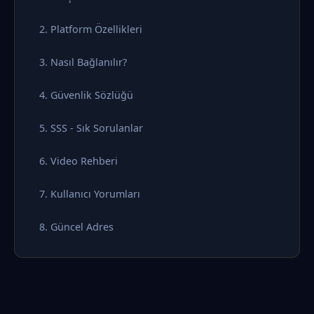
2. Platform Özellikleri
3. Nasıl Bağlanılır?
4. Güvenlik Sözlüğü
5. SSS - Sık Sorulanlar
6. Video Rehberi
7. Kullanıcı Yorumları
8. Güncel Adres