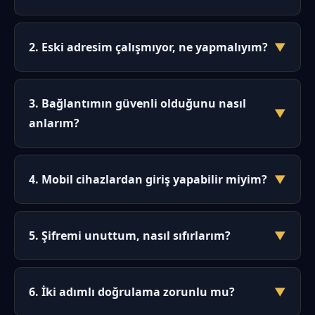
İnternet servis sağlayıcıları bazı platformlara
otomatik erişim engellemeleri uygulayabiliyor. Bu
2. Eski adresim çalışmıyor, ne yapmalıyım?
▼
engellemelerden etkilenmemek ve kullanıcıların
kesintisiz hizmet almasını sağlamak için erişim
Eski bir adres büyük olasılıkla devre dışı bırakılmıştır.
adresleri belirli aralıklarla yenilenir. Yenilenen
Yapmanız gereken tek şey, bu sayfada belirtilen
3. Bağlantımın güvenli olduğunu nasıl
adresler, mevcut olan en güncel bağlantıdır.
▼
güncel adresi kullanmak. Site ziyaretçilerini otomatik
anlarım?
olarak yeni adrese yönlendirir, ancak tarayıcınızda
eski sayfa önbelleğe alınmış olabilir.
Tarayıcınızın adres çubuğunda kilit simgesini arayın
ve adresin "https://" ile başladığından emin olun.
4. Mobil cihazlardan giriş yapabilir miyim?
▼
Ayrıca sayfanın en alt kısmında DMCA koruma
rozetini görebilirsiniz. Bu göstergeler, bağlantının
Evet, platform mobil uyumlu bir arayüze sahiptir.
şifrelendiğini ve doğrulandığını işaret eder.
Tarayıcınızdan giriş yapabilir veya mobil uygulamayı
5. Şifremi unuttum, nasıl sıfırlarım?
▼
kullanabilirsiniz. 1080p ve üzeri çözünürlüğe sahip
ekranlar için optimize edilmiş tasarım, tüm işlemleri
Giriş ekranındaki "Şifremi Unuttum" bağlantısına
kolaylaştırır.
tıklayın. Kayıtlı e-posta adresinize bir sıfırlama
6. İki adımlı doğrulama zorunlu mu?
▼
bağlantısı gönderilecektir. Bağlantıya tıklayarak yeni