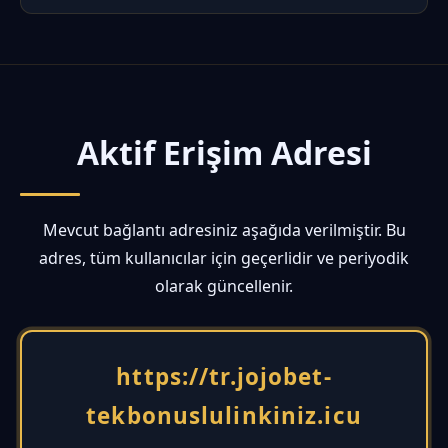
Aktif Erişim Adresi
Mevcut bağlantı adresiniz aşağıda verilmiştir. Bu
adres, tüm kullanıcılar için geçerlidir ve periyodik
olarak güncellenir.
https://tr.jojobet-
tekbonuslulinkiniz.icu