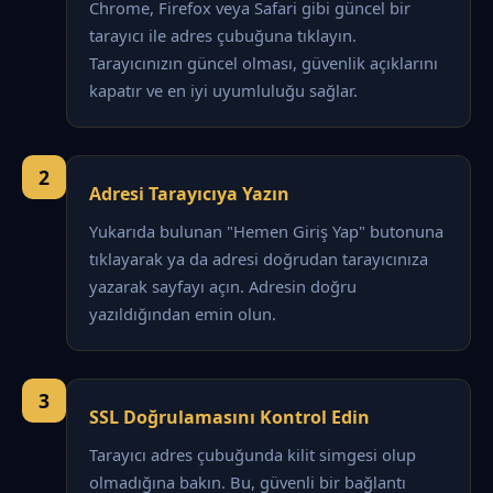
Chrome, Firefox veya Safari gibi güncel bir
tarayıcı ile adres çubuğuna tıklayın.
Tarayıcınızın güncel olması, güvenlik açıklarını
kapatır ve en iyi uyumluluğu sağlar.
2
Adresi Tarayıcıya Yazın
Yukarıda bulunan "Hemen Giriş Yap" butonuna
tıklayarak ya da adresi doğrudan tarayıcınıza
yazarak sayfayı açın. Adresin doğru
yazıldığından emin olun.
3
SSL Doğrulamasını Kontrol Edin
Tarayıcı adres çubuğunda kilit simgesi olup
olmadığına bakın. Bu, güvenli bir bağlantı