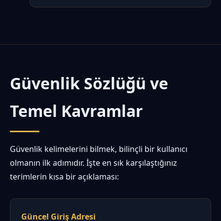
Güvenlik Sözlüğü ve
Temel Kavramlar
Güvenlik kelimelerini bilmek, bilinçli bir kullanıcı
olmanın ilk adımıdır. İşte en sık karşılaştığınız
terimlerin kısa bir açıklaması:
Güncel Giriş Adresi