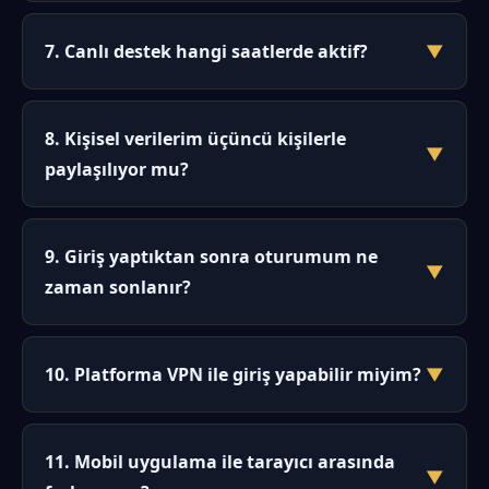
şifrenizi belirleyebilirsiniz. İşlem genellikle 2-3 dakika
Zorunlu değildir, ancak hesabınızı korumak için
sürer.
şiddetle tavsiye edilir. Özellikle farklı cihazlardan giriş
7. Canlı destek hangi saatlerde aktif?
▼
yapıyorsanız, bu katman hesabınıza yetkisiz erişimi
büyük ölçüde engeller. Ayarlar menüsünden anında
Canlı destek 7/24 kesintisiz hizmet verir. Uzman
aktifleştirebilirsiniz.
Türkçe ekip; sabah 03:00'te, öğle 12:00'de veya gece
8. Kişisel verilerim üçüncü kişilerle
▼
yarısı fark etmeksizin tüm sorularınızı yanıtlar.
paylaşılıyor mu?
Ortalama ilk yanıt süresi 45 saniyedir.
Hayır. Kişisel verileriniz, KVKK kapsamında korunur
ve üçüncü taraflarla asla paylaşılmaz. Tüm veriler
9. Giriş yaptıktan sonra oturumum ne
▼
256-bit SSL şifreleme ile saklanır. Adresiniz, e-
zaman sonlanır?
postanız gibi bilgiler yalnızca kimlik doğrulama ve
güvenlik amacıyla kullanılır.
Oturumunuz 30 dakika boyunca hareketsiz
kaldığında otomatik olarak sonlanır. Bu, hesabınızı
10. Platforma VPN ile giriş yapabilir miyim?
▼
korumak için alınan standart bir önlemdir. Ayrıca
farklı bir IP adresinden giriş yapıldığını tespit
Evet, VPN kullanımı platform tarafından
edersek sizi bilgilendiririz.
engellenmez. Ancak hızınız düşebilir. Gecikme süresi
11. Mobil uygulama ile tarayıcı arasında
▼
30-50 ms artabilir. Giriş adresini kullanmak genellikle