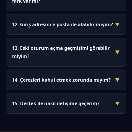
fark var mı?
en hızlı ve en stabil yoldur.
Temel özellikler aynıdır. Uygulama, anında
bildirimler ve daha hızlı erişim sunar. Tarayıcı
12. Giriş adresini e-posta ile alabilir miyim?
▼
versiyonu ise herhangi bir kurulum gerektirmez. İkisi
arasında veri senkronizasyonu sorunsuz çalışır.
Evet, giriş adresini e-posta bültenine abone olarak
düzenli olarak alabilirsiniz. Ayrıca adres değişikliği
13. Eski oturum açma geçmişimi görebilir
▼
olduğunda otomatik bir bildirim gönderilir. Bu
miyim?
özelliği hesap ayarlarınızdan aktifleştirebilirsiniz.
Evet, hesap güvenliği bölümünde son 10 oturum
açma girişinizi görüntüleyebilirsiniz. Burada tarih,
14. Çerezleri kabul etmek zorunda mıyım?
▼
saat ve IP adresi bilgileri yer alır. Şüpheli bir giriş fark
ederseniz, şifrenizi hemen değiştirin.
Zorunlu çerezler, platformun temel işlevleri için
gereklidir. Tercih ve istatistik çerezlerini ise
15. Destek ile nasıl iletişime geçerim?
▼
ayarlardan yönetebilirsiniz. Ancak bazı özellikler,
çerezler devre dışı bırakıldığında tam çalışmayabilir.
Sayfadaki canlı destek penceresinden anında mesaj
Örneğin, hatırlama özelliği.
gönderebilirsiniz. Ayrıca e-posta destek hattına
[email protected] adresinden ulaşabilirsiniz.