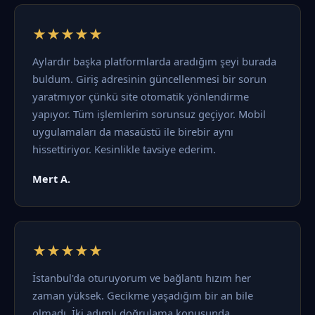
★★★★★
Aylardır başka platformlarda aradığım şeyi burada
buldum. Giriş adresinin güncellenmesi bir sorun
yaratmıyor çünkü site otomatik yönlendirme
yapıyor. Tüm işlemlerim sorunsuz geçiyor. Mobil
uygulamaları da masaüstü ile birebir aynı
hissettiriyor. Kesinlikle tavsiye ederim.
Mert A.
★★★★★
İstanbul'da oturuyorum ve bağlantı hızım her
zaman yüksek. Gecikme yaşadığım bir an bile
olmadı. İki adımlı doğrulama konusunda