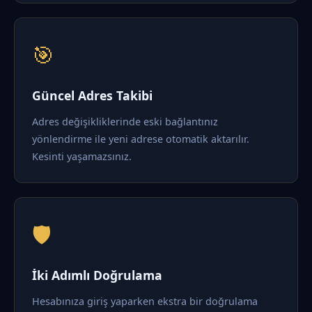
🎯
Güncel Adres Takibi
Adres değişikliklerinde eski bağlantınız
yönlendirme ile yeni adrese otomatik aktarılır.
Kesinti yaşamazsınız.
🛡️
İki Adımlı Doğrulama
Hesabınıza giriş yaparken ekstra bir doğrulama