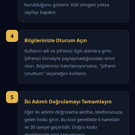
kurulduğunu gösterir. Kilit simgesi yoksa
sayfayı kapatın.
4
Bilgilerinizle Oturum Açın
Kullanıcı adı ve şifrenizi ilgili alanlara girin.
Şifrenizi kimseyle paylaşmadığınızdan emin
olun. Bilgilerinizi hatırlamıyorsanız, "Şifremi
Unuttum" seçeneğini kullanın.
5
İki Adımlı Doğrulamayı Tamamlayın
Eğer iki adımlı doğrulama aktifse, telefonunuza
gelen kodu girin. Bu kod genellikle 6 hanelidir
ve 30 saniye geçerlidir. Doğru kodu
girdiğinizde giriş tamamlanır.