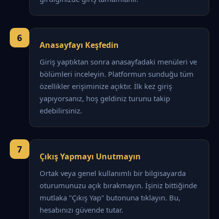
6
Anasayfayı Keşfedin
Giriş yaptıktan sonra anasayfadaki menüleri ve
bölümleri inceleyin. Platformun sunduğu tüm
özellikler erişiminize açıktır. İlk kez giriş
yapıyorsanız, hoş geldiniz turunu takip
edebilirsiniz.
7
Çıkış Yapmayı Unutmayın
Ortak veya genel kullanımlı bir bilgisayarda
oturumunuzu açık bırakmayın. İşiniz bittiğinde
mutlaka "Çıkış Yap" butonuna tıklayın. Bu,
hesabınızı güvende tutar.