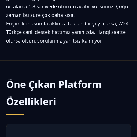
ortalama 1.8 saniyede oturum açabiliyorsunuz. Çoğu
zaman bu süre çok daha kısa.
Erişim konusunda aklınıza takılan bir şey olursa, 7/24
Türkçe canlı destek hattımız yanınızda. Hangi saatte
olursa olsun, sorularınız yanıtsız kalmıyor.
Öne Çıkan Platform
Özellikleri