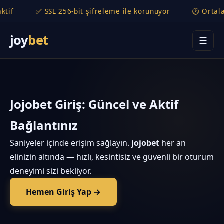
✅ SSL 256-bit şifreleme ile korunuyor
🕐 Ortalama e
joy
bet
☰
Jojobet Giriş: Güncel ve Aktif
Bağlantınız
Saniyeler içinde erişim sağlayın.
jojobet
her an
elinizin altında — hızlı, kesintisiz ve güvenli bir oturum
deneyimi sizi bekliyor.
Hemen Giriş Yap →