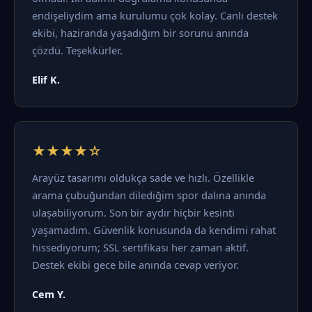
endişeliydim ama kurulumu çok kolay. Canlı destek
ekibi, haziranda yaşadığım bir sorunu anında
çözdü. Teşekkürler.
Elif K.
★★★★☆
Arayüz tasarımı oldukça sade ve hızlı. Özellikle
arama çubuğundan dilediğim spor dalına anında
ulaşabiliyorum. Son bir aydır hiçbir kesinti
yaşamadım. Güvenlik konusunda da kendimi rahat
hissediyorum; SSL sertifikası her zaman aktif.
Destek ekibi gece bile anında cevap veriyor.
Cem Y.