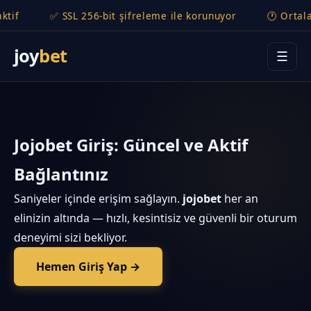
✅ SSL 256-bit şifreleme ile korunuyor
🕐 Ortalama er
joy
bet
☰
Jojobet Giriş: Güncel ve Aktif
Bağlantınız
Saniyeler içinde erişim sağlayın.
jojobet
her an
elinizin altında — hızlı, kesintisiz ve güvenli bir oturum
deneyimi sizi bekliyor.
Hemen Giriş Yap →