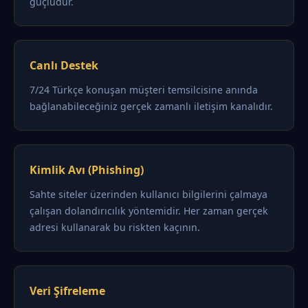
güçlüdür.
Canlı Destek
7/24 Türkçe konuşan müşteri temsilcisine anında
bağlanabileceğiniz gerçek zamanlı iletişim kanalıdır.
Kimlik Avı (Phishing)
Sahte siteler üzerinden kullanıcı bilgilerini çalmaya
çalışan dolandırıcılık yöntemidir. Her zaman gerçek
adresi kullanarak bu riskten kaçının.
Veri Şifreleme