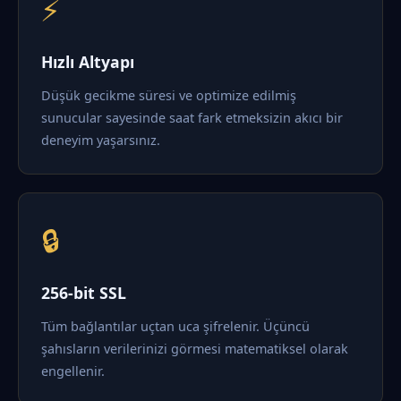
⚡
Hızlı Altyapı
Düşük gecikme süresi ve optimize edilmiş
sunucular sayesinde saat fark etmeksizin akıcı bir
deneyim yaşarsınız.
🔒
256-bit SSL
Tüm bağlantılar uçtan uca şifrelenir. Üçüncü
şahısların verilerinizi görmesi matematiksel olarak
engellenir.