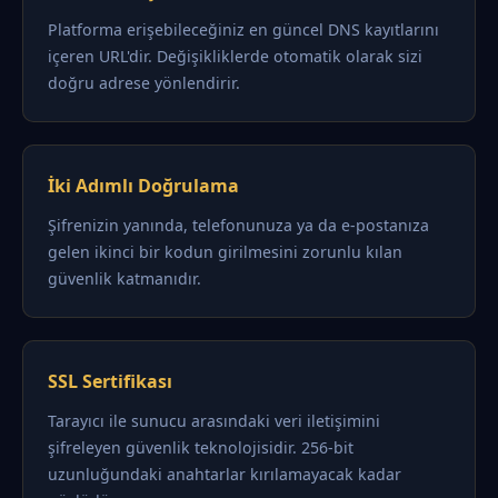
Platforma erişebileceğiniz en güncel DNS kayıtlarını
içeren URL'dir. Değişikliklerde otomatik olarak sizi
doğru adrese yönlendirir.
İki Adımlı Doğrulama
Şifrenizin yanında, telefonunuza ya da e-postanıza
gelen ikinci bir kodun girilmesini zorunlu kılan
güvenlik katmanıdır.
SSL Sertifikası
Tarayıcı ile sunucu arasındaki veri iletişimini
şifreleyen güvenlik teknolojisidir. 256-bit
uzunluğundaki anahtarlar kırılamayacak kadar