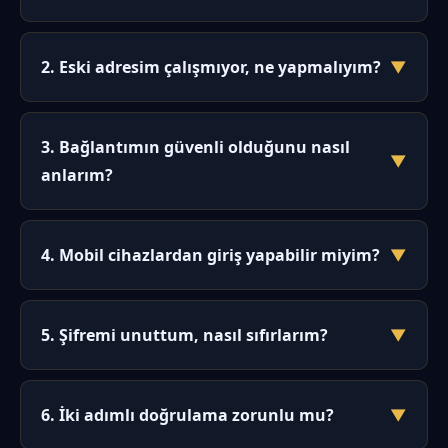
İnternet servis sağlayıcıları bazı platformlara
otomatik erişim engellemeleri uygulayabiliyor. Bu
2. Eski adresim çalışmıyor, ne yapmalıyım?
▼
engellemelerden etkilenmemek ve kullanıcıların
kesintisiz hizmet almasını sağlamak için erişim
Eski bir adres büyük olasılıkla devre dışı bırakılmıştır.
adresleri belirli aralıklarla yenilenir. Yenilenen
Yapmanız gereken tek şey, bu sayfada belirtilen
3. Bağlantımın güvenli olduğunu nasıl
adresler, mevcut olan en güncel bağlantıdır.
▼
güncel adresi kullanmak. Site ziyaretçilerini otomatik
anlarım?
olarak yeni adrese yönlendirir, ancak tarayıcınızda
eski sayfa önbelleğe alınmış olabilir.
Tarayıcınızın adres çubuğunda kilit simgesini arayın
ve adresin "https://" ile başladığından emin olun.
4. Mobil cihazlardan giriş yapabilir miyim?
▼
Ayrıca sayfanın en alt kısmında DMCA koruma
rozetini görebilirsiniz. Bu göstergeler, bağlantının
Evet, platform mobil uyumlu bir arayüze sahiptir.
şifrelendiğini ve doğrulandığını işaret eder.
Tarayıcınızdan giriş yapabilir veya mobil uygulamayı
5. Şifremi unuttum, nasıl sıfırlarım?
▼
kullanabilirsiniz. 1080p ve üzeri çözünürlüğe sahip
ekranlar için optimize edilmiş tasarım, tüm işlemleri
Giriş ekranındaki "Şifremi Unuttum" bağlantısına
kolaylaştırır.
tıklayın. Kayıtlı e-posta adresinize bir sıfırlama
6. İki adımlı doğrulama zorunlu mu?
▼
bağlantısı gönderilecektir. Bağlantıya tıklayarak yeni