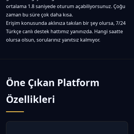
ortalama 1.8 saniyede oturum açabiliyorsunuz. Çoğu
zaman bu süre çok daha kısa.
Erişim konusunda aklınıza takılan bir şey olursa, 7/24
Türkçe canlı destek hattımız yanınızda. Hangi saatte
olursa olsun, sorularınız yanıtsız kalmıyor.
Öne Çıkan Platform
Özellikleri