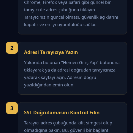
Chrome, Firefox veya Safari gibi güncel bir
tarayıcı ile adres çubuğuna tıklayın.
Tarayıcınızın güncel olması, güvenlik açıklarını
kapatır ve en iyi uyumluluğu sağlar.
2
Adresi Tarayıcıya Yazın
Yukarıda bulunan "Hemen Giriş Yap" butonuna
tıklayarak ya da adresi doğrudan tarayıcınıza
yazarak sayfayı açın. Adresin doğru
yazıldığından emin olun.
3
SSL Doğrulamasını Kontrol Edin
Tarayıcı adres çubuğunda kilit simgesi olup
olmadığına bakın. Bu, güvenli bir bağlantı