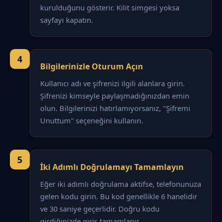
kurulduğunu gösterir. Kilit simgesi yoksa
sayfayı kapatın.
4
Bilgilerinizle Oturum Açın
Kullanıcı adı ve şifrenizi ilgili alanlara girin.
Şifrenizi kimseyle paylaşmadığınızdan emin
olun. Bilgilerinizi hatırlamıyorsanız, "Şifremi
Unuttum" seçeneğini kullanın.
5
İki Adımlı Doğrulamayı Tamamlayın
Eğer iki adımlı doğrulama aktifse, telefonunuza
gelen kodu girin. Bu kod genellikle 6 hanelidir
ve 30 saniye geçerlidir. Doğru kodu
girdiğinizde giriş tamamlanır.