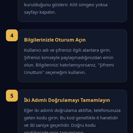
kurulduğunu gösterir. Kilit simgesi yoksa
sayfayı kapatın.
4
Bilgilerinizle Oturum Açın
Kullanıcı adı ve şifrenizi ilgili alanlara girin.
Şifrenizi kimseyle paylaşmadığınızdan emin
olun. Bilgilerinizi hatırlamıyorsanız, "Şifremi
Unuttum" seçeneğini kullanın.
5
İki Adımlı Doğrulamayı Tamamlayın
Eğer iki adımlı doğrulama aktifse, telefonunuza
gelen kodu girin. Bu kod genellikle 6 hanelidir
ve 30 saniye geçerlidir. Doğru kodu
girdiğinizde giriş tamamlanır.