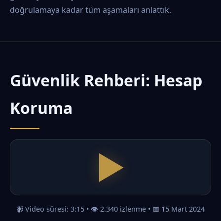
doğrulamaya kadar tüm aşamaları anlattık.
Güvenlik Rehberi: Hesap
Koruma
📹 Video süresi: 3:15 • 👁️ 2.340 izlenme • 📅 15 Mart 2024