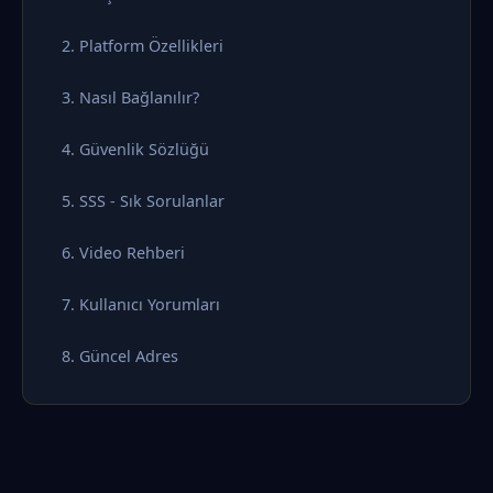
2. Platform Özellikleri
3. Nasıl Bağlanılır?
4. Güvenlik Sözlüğü
5. SSS - Sık Sorulanlar
6. Video Rehberi
7. Kullanıcı Yorumları
8. Güncel Adres