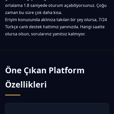
ortalama 1.8 saniyede oturum açabiliyorsunuz. Çoğu
zaman bu süre çok daha kısa.
Erişim konusunda aklınıza takılan bir şey olursa, 7/24
Türkçe canlı destek hattımız yanınızda. Hangi saatte
olursa olsun, sorularınız yanıtsız kalmıyor.
Öne Çıkan Platform
Özellikleri