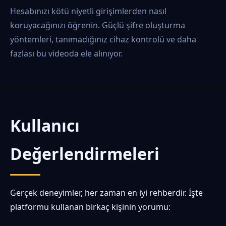
Hesabınızı kötü niyetli girişimlerden nasıl
koruyacağınızı öğrenin. Güçlü şifre oluşturma
yöntemleri, tanımadığınız cihaz kontrolü ve daha
fazlası bu videoda ele alınıyor.
Kullanıcı
Değerlendirmeleri
Gerçek deneyimler, her zaman en iyi rehberdir. İşte
platformu kullanan birkaç kişinin yorumu: