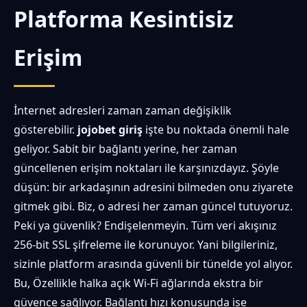
Platforma Kesintisiz
Erişim
İnternet adresleri zaman zaman değişiklik
gösterebilir.
jojobet giriş
işte bu noktada önemli hale
geliyor. Sabit bir bağlantı yerine, her zaman
güncellenen erişim noktaları ile karşınızdayız. Şöyle
düşün: bir arkadaşının adresini bilmeden onu ziyarete
gitmek gibi. Biz, o adresi her zaman güncel tutuyoruz.
Peki ya güvenlik? Endişelenmeyin. Tüm veri akışınız
256-bit SSL şifreleme ile korunuyor. Yani bilgileriniz,
sizinle platform arasında güvenli bir tünelde yol alıyor.
Bu, Özellikle halka açık Wi-Fi ağlarında ekstra bir
güvence sağlıyor. Bağlantı hızı konusunda ise