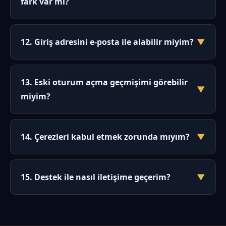
fark var mı?
en hızlı ve en stabil yoldur.
Temel özellikler aynıdır. Uygulama, anında
bildirimler ve daha hızlı erişim sunar. Tarayıcı
12. Giriş adresini e-posta ile alabilir miyim?
▼
versiyonu ise herhangi bir kurulum gerektirmez. İkisi
arasında veri senkronizasyonu sorunsuz çalışır.
Evet, giriş adresini e-posta bültenine abone olarak
düzenli olarak alabilirsiniz. Ayrıca adres değişikliği
13. Eski oturum açma geçmişimi görebilir
▼
olduğunda otomatik bir bildirim gönderilir. Bu
miyim?
özelliği hesap ayarlarınızdan aktifleştirebilirsiniz.
Evet, hesap güvenliği bölümünde son 10 oturum
açma girişinizi görüntüleyebilirsiniz. Burada tarih,
14. Çerezleri kabul etmek zorunda mıyım?
▼
saat ve IP adresi bilgileri yer alır. Şüpheli bir giriş fark
ederseniz, şifrenizi hemen değiştirin.
Zorunlu çerezler, platformun temel işlevleri için
gereklidir. Tercih ve istatistik çerezlerini ise
15. Destek ile nasıl iletişime geçerim?
▼
ayarlardan yönetebilirsiniz. Ancak bazı özellikler,
çerezler devre dışı bırakıldığında tam çalışmayabilir.
Sayfadaki canlı destek penceresinden anında mesaj
Örneğin, hatırlama özelliği.
gönderebilirsiniz. Ayrıca e-posta destek hattına
[email protected] adresinden ulaşabilirsiniz.