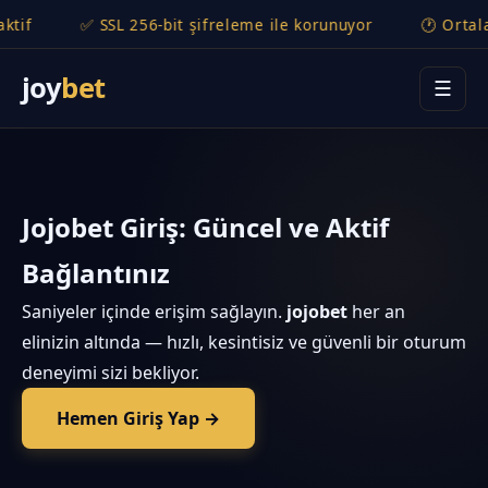
✅ SSL 256-bit şifreleme ile korunuyor
🕐 Ortalama e
joy
bet
☰
Jojobet Giriş: Güncel ve Aktif
Bağlantınız
Saniyeler içinde erişim sağlayın.
jojobet
her an
elinizin altında — hızlı, kesintisiz ve güvenli bir oturum
deneyimi sizi bekliyor.
Hemen Giriş Yap →