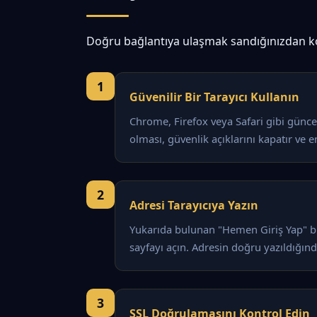
Doğru bağlantıya ulaşmak sandığınızdan kola
1
Güvenilir Bir Tarayıcı Kullanın
Chrome, Firefox veya Safari gibi güncel
olması, güvenlik açıklarını kapatır ve 
2
Adresi Tarayıcıya Yazın
Yukarıda bulunan "Hemen Giriş Yap" bu
sayfayı açın. Adresin doğru yazıldığın
3
SSL Doğrulamasını Kontrol Edin