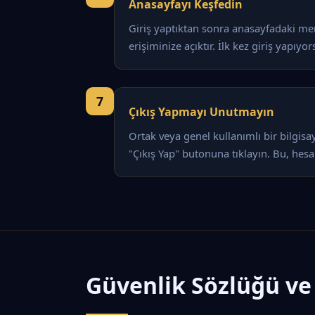
Anasayfayı Keşfedin
Giriş yaptıktan sonra anasayfadaki me
erişiminize açıktır. İlk kez giriş yapıyo
7
Çıkış Yapmayı Unutmayın
Ortak veya genel kullanımlı bir bilgis
"Çıkış Yap" butonuna tıklayın. Bu, hesa
Güvenlik Sözlüğü ve