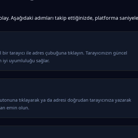
y. Aşağıdaki adımları takip ettiğinizde, platforma saniyeler 
 bir tarayıcı ile adres çubuğuna tıklayın. Tarayıcınızın güncel
en iyi uyumluluğu sağlar.
tonuna tıklayarak ya da adresi doğrudan tarayıcınıza yazarak
dan emin olun.