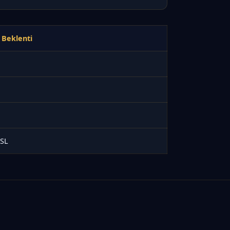
 Beklenti
SSL