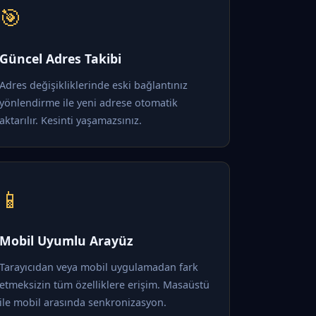
🎯
Güncel Adres Takibi
Adres değişikliklerinde eski bağlantınız
yönlendirme ile yeni adrese otomatik
aktarılır. Kesinti yaşamazsınız.
📱
Mobil Uyumlu Arayüz
Tarayıcıdan veya mobil uygulamadan fark
etmeksizin tüm özelliklere erişim. Masaüstü
ile mobil arasında senkronizasyon.