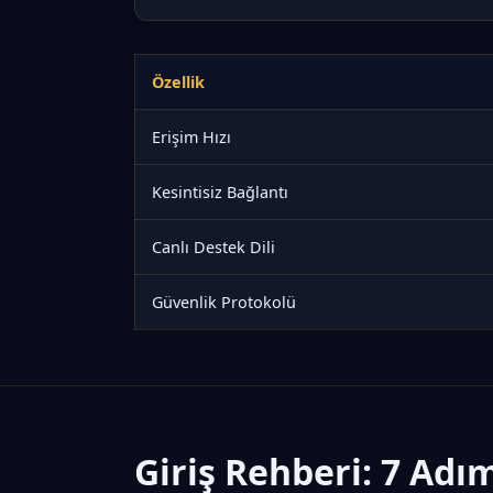
Özellik
Erişim Hızı
Kesintisiz Bağlantı
Canlı Destek Dili
Güvenlik Protokolü
Giriş Rehberi: 7 Ad