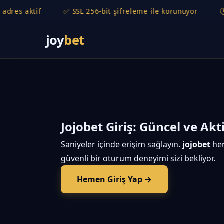
s aktif
✅ SSL 256-bit şifreleme ile korunuyor
🕐 Ort
joy
bet
Jojobet Giriş: Güncel ve Akt
Saniyeler içinde erişim sağlayın.
jojobet
her
güvenli bir oturum deneyimi sizi bekliyor.
Hemen Giriş Yap →