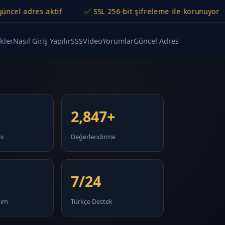
l adres aktif
✅ SSL 256-bit şifreleme ile korunuyor
ikler
Nasıl Giriş Yapılır
SSS
Video
Yorumlar
Güncel Adres
2,847+
nı
Değerlendirme
7/24
şim
Türkçe Destek