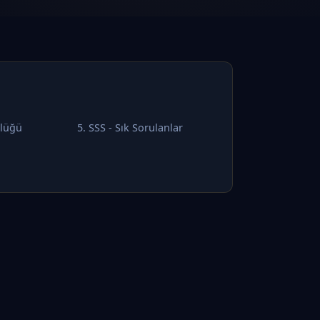
zlüğü
5. SSS - Sık Sorulanlar