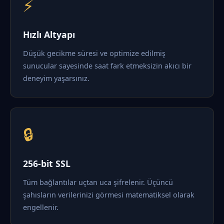
⚡
Hızlı Altyapı
Düşük gecikme süresi ve optimize edilmiş
sunucular sayesinde saat fark etmeksizin akıcı bir
deneyim yaşarsınız.
🔒
256-bit SSL
Tüm bağlantılar uçtan uca şifrelenir. Üçüncü
şahısların verilerinizi görmesi matematiksel olarak
engellenir.