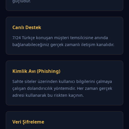
güçlüdür.
Canlı Destek
7/24 Türkçe konuşan müşteri temsilcisine anında
bağlanabileceğiniz gerçek zamanlı iletişim kanalıdır.
Kimlik Avı (Phishing)
Sahte siteler üzerinden kullanıcı bilgilerini çalmaya
çalışan dolandırıcılık yöntemidir. Her zaman gerçek
adresi kullanarak bu riskten kaçının.
Veri Şifreleme