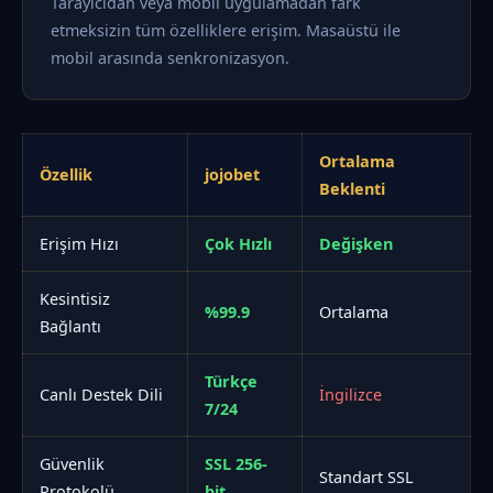
Tarayıcıdan veya mobil uygulamadan fark
etmeksizin tüm özelliklere erişim. Masaüstü ile
mobil arasında senkronizasyon.
Ortalama
Özellik
jojobet
Beklenti
Erişim Hızı
Çok Hızlı
Değişken
Kesintisiz
%99.9
Ortalama
Bağlantı
Türkçe
Canlı Destek Dili
İngilizce
7/24
Güvenlik
SSL 256-
Standart SSL
Protokolü
bit