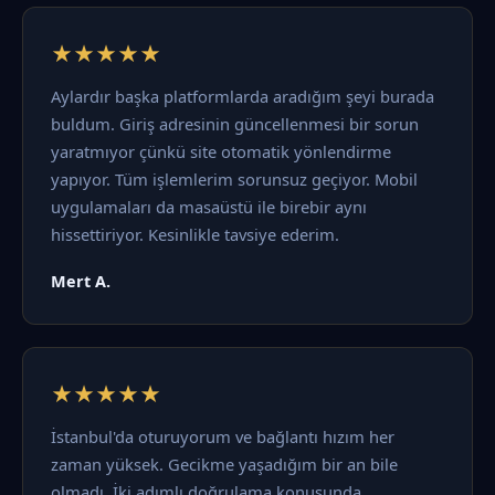
★★★★★
Aylardır başka platformlarda aradığım şeyi burada
buldum. Giriş adresinin güncellenmesi bir sorun
yaratmıyor çünkü site otomatik yönlendirme
yapıyor. Tüm işlemlerim sorunsuz geçiyor. Mobil
uygulamaları da masaüstü ile birebir aynı
hissettiriyor. Kesinlikle tavsiye ederim.
Mert A.
★★★★★
İstanbul'da oturuyorum ve bağlantı hızım her
zaman yüksek. Gecikme yaşadığım bir an bile
olmadı. İki adımlı doğrulama konusunda