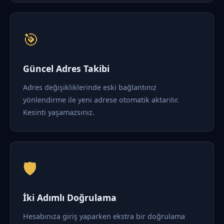
🎯
Güncel Adres Takibi
Adres değişikliklerinde eski bağlantınız
yönlendirme ile yeni adrese otomatik aktarılır.
Kesinti yaşamazsınız.
🛡️
İki Adımlı Doğrulama
Hesabınıza giriş yaparken ekstra bir doğrulama