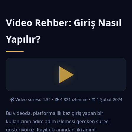
Ortalama e-posta yanıt süresi 2 saat içindedir.
Haftanın her günü, günün her saati aktifiz.
Video Rehber: Giriş Nasıl
Yapılır?
📹 Video süresi: 4:32 • 👁️ 4.821 izlenme • 📅 1 Şubat 2024
Bu videoda, platforma ilk kez giriş yapan bir
kullanıcının adım adım izlemesi gereken süreci
gösteriyoruz. Kayıt ekranından, iki adımlı