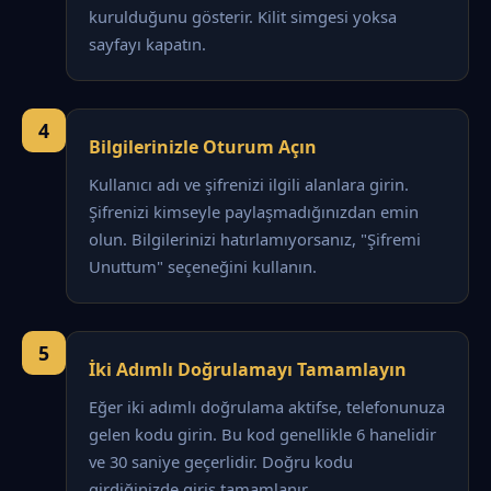
kurulduğunu gösterir. Kilit simgesi yoksa
sayfayı kapatın.
4
Bilgilerinizle Oturum Açın
Kullanıcı adı ve şifrenizi ilgili alanlara girin.
Şifrenizi kimseyle paylaşmadığınızdan emin
olun. Bilgilerinizi hatırlamıyorsanız, "Şifremi
Unuttum" seçeneğini kullanın.
5
İki Adımlı Doğrulamayı Tamamlayın
Eğer iki adımlı doğrulama aktifse, telefonunuza
gelen kodu girin. Bu kod genellikle 6 hanelidir
ve 30 saniye geçerlidir. Doğru kodu
girdiğinizde giriş tamamlanır.