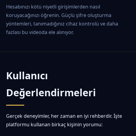
Hesabınızı kötü niyetli girişimlerden nasıl
koruyacağınızı öğrenin. Güçlü şifre oluşturma
yöntemleri, tanımadığınız cihaz kontrolü ve daha
fazlası bu videoda ele alınıyor.
Kullanıcı
Değerlendirmeleri
Gerçek deneyimler, her zaman en iyi rehberdir. İşte
platformu kullanan birkaç kişinin yorumu: