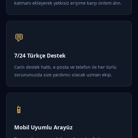
katmanı ekleyerek yetkisiz erişime karşı önlem alın.
💬
7/24 Türkçe Destek
Canlı destek hattı, e-posta ve telefon ile her türlü
sorununuzda size yardımcı olacak uzman ekip.
📱
Mobil Uyumlu Arayüz