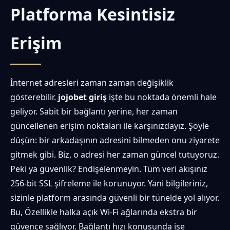
Platforma Kesintisiz
Erişim
İnternet adresleri zaman zaman değişiklik
gösterebilir.
jojobet giriş
işte bu noktada önemli hale
geliyor. Sabit bir bağlantı yerine, her zaman
güncellenen erişim noktaları ile karşınızdayız. Şöyle
düşün: bir arkadaşının adresini bilmeden onu ziyarete
gitmek gibi. Biz, o adresi her zaman güncel tutuyoruz.
Peki ya güvenlik? Endişelenmeyin. Tüm veri akışınız
256-bit SSL şifreleme ile korunuyor. Yani bilgileriniz,
sizinle platform arasında güvenli bir tünelde yol alıyor.
Bu, Özellikle halka açık Wi-Fi ağlarında ekstra bir
güvence sağlıyor. Bağlantı hızı konusunda ise