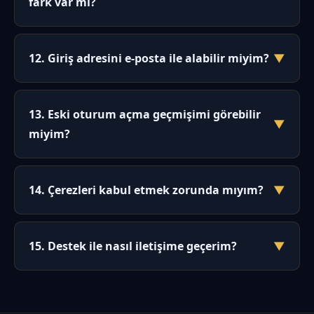
fark var mı?
en hızlı ve en stabil yoldur.
Temel özellikler aynıdır. Uygulama, anında
bildirimler ve daha hızlı erişim sunar. Tarayıcı
12. Giriş adresini e-posta ile alabilir miyim?
▼
versiyonu ise herhangi bir kurulum gerektirmez. İkisi
arasında veri senkronizasyonu sorunsuz çalışır.
Evet, giriş adresini e-posta bültenine abone olarak
düzenli olarak alabilirsiniz. Ayrıca adres değişikliği
13. Eski oturum açma geçmişimi görebilir
▼
olduğunda otomatik bir bildirim gönderilir. Bu
miyim?
özelliği hesap ayarlarınızdan aktifleştirebilirsiniz.
Evet, hesap güvenliği bölümünde son 10 oturum
açma girişinizi görüntüleyebilirsiniz. Burada tarih,
14. Çerezleri kabul etmek zorunda mıyım?
▼
saat ve IP adresi bilgileri yer alır. Şüpheli bir giriş fark
ederseniz, şifrenizi hemen değiştirin.
Zorunlu çerezler, platformun temel işlevleri için
gereklidir. Tercih ve istatistik çerezlerini ise
15. Destek ile nasıl iletişime geçerim?
▼
ayarlardan yönetebilirsiniz. Ancak bazı özellikler,
çerezler devre dışı bırakıldığında tam çalışmayabilir.
Sayfadaki canlı destek penceresinden anında mesaj
Örneğin, hatırlama özelliği.
gönderebilirsiniz. Ayrıca e-posta destek hattına
[email protected] adresinden ulaşabilirsiniz.