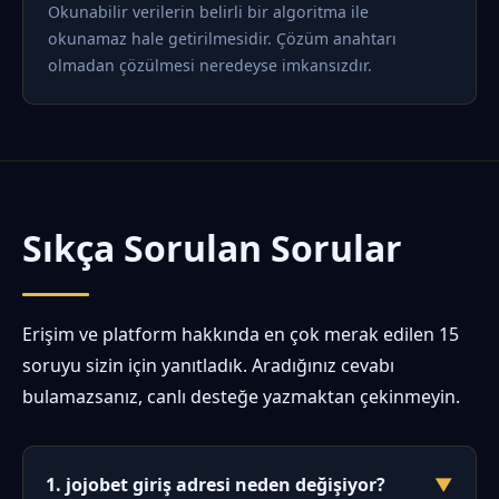
Okunabilir verilerin belirli bir algoritma ile
okunamaz hale getirilmesidir. Çözüm anahtarı
olmadan çözülmesi neredeyse imkansızdır.
Sıkça Sorulan Sorular
Erişim ve platform hakkında en çok merak edilen 15
soruyu sizin için yanıtladık. Aradığınız cevabı
bulamazsanız, canlı desteğe yazmaktan çekinmeyin.
1. jojobet giriş adresi neden değişiyor?
▼