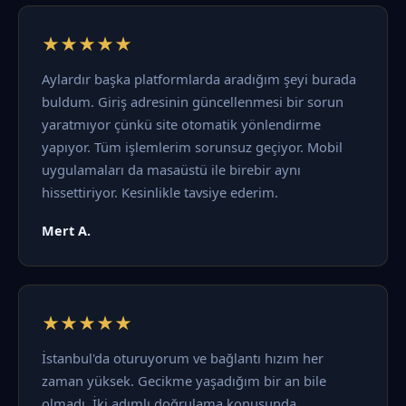
★★★★★
Aylardır başka platformlarda aradığım şeyi burada
buldum. Giriş adresinin güncellenmesi bir sorun
yaratmıyor çünkü site otomatik yönlendirme
yapıyor. Tüm işlemlerim sorunsuz geçiyor. Mobil
uygulamaları da masaüstü ile birebir aynı
hissettiriyor. Kesinlikle tavsiye ederim.
Mert A.
★★★★★
İstanbul'da oturuyorum ve bağlantı hızım her
zaman yüksek. Gecikme yaşadığım bir an bile
olmadı. İki adımlı doğrulama konusunda