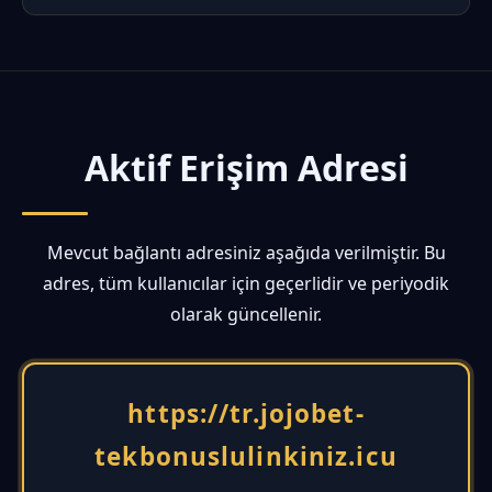
Aktif Erişim Adresi
Mevcut bağlantı adresiniz aşağıda verilmiştir. Bu
adres, tüm kullanıcılar için geçerlidir ve periyodik
olarak güncellenir.
https://tr.jojobet-
tekbonuslulinkiniz.icu