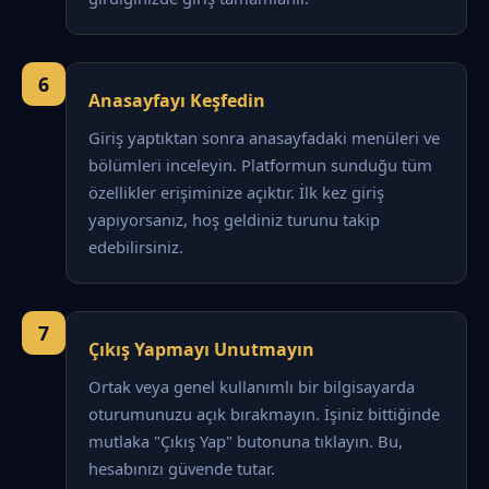
6
Anasayfayı Keşfedin
Giriş yaptıktan sonra anasayfadaki menüleri ve
bölümleri inceleyin. Platformun sunduğu tüm
özellikler erişiminize açıktır. İlk kez giriş
yapıyorsanız, hoş geldiniz turunu takip
edebilirsiniz.
7
Çıkış Yapmayı Unutmayın
Ortak veya genel kullanımlı bir bilgisayarda
oturumunuzu açık bırakmayın. İşiniz bittiğinde
mutlaka "Çıkış Yap" butonuna tıklayın. Bu,
hesabınızı güvende tutar.