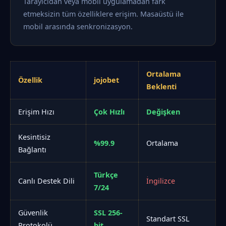
Tarayıcıdan veya mobil uygulamadan fark
etmeksizin tüm özelliklere erişim. Masaüstü ile
mobil arasında senkronizasyon.
Ortalama
Özellik
jojobet
Beklenti
Erişim Hızı
Çok Hızlı
Değişken
Kesintisiz
%99.9
Ortalama
Bağlantı
Türkçe
Canlı Destek Dili
İngilizce
7/24
Güvenlik
SSL 256-
Standart SSL
Protokolü
bit