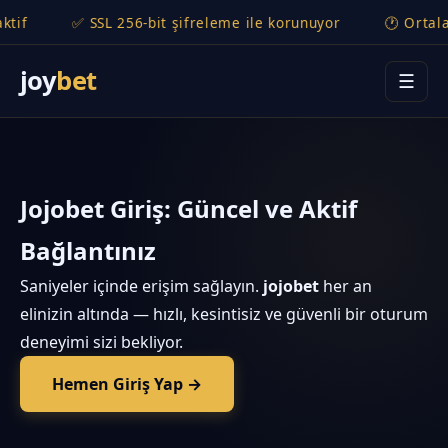
✅ SSL 256-bit şifreleme ile korunuyor
🕐 Ortalama e
joy
bet
☰
Jojobet Giriş: Güncel ve Aktif
Bağlantınız
Saniyeler içinde erişim sağlayın.
jojobet
her an
elinizin altında — hızlı, kesintisiz ve güvenli bir oturum
deneyimi sizi bekliyor.
Hemen Giriş Yap →