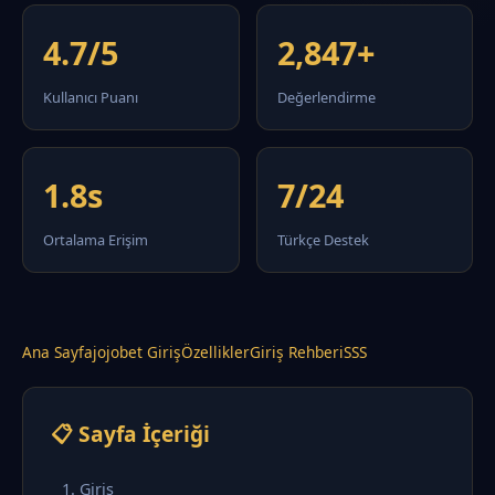
4.7/5
2,847+
Kullanıcı Puanı
Değerlendirme
1.8s
7/24
Ortalama Erişim
Türkçe Destek
Ana Sayfa
jojobet Giriş
Özellikler
Giriş Rehberi
SSS
📋 Sayfa İçeriği
1. Giriş