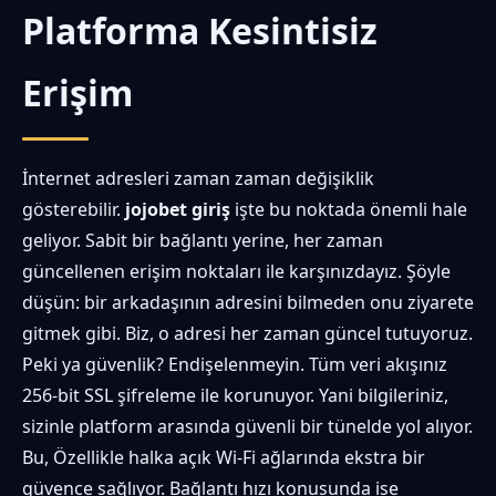
Platforma Kesintisiz
Erişim
İnternet adresleri zaman zaman değişiklik
gösterebilir.
jojobet giriş
işte bu noktada önemli hale
geliyor. Sabit bir bağlantı yerine, her zaman
güncellenen erişim noktaları ile karşınızdayız. Şöyle
düşün: bir arkadaşının adresini bilmeden onu ziyarete
gitmek gibi. Biz, o adresi her zaman güncel tutuyoruz.
Peki ya güvenlik? Endişelenmeyin. Tüm veri akışınız
256-bit SSL şifreleme ile korunuyor. Yani bilgileriniz,
sizinle platform arasında güvenli bir tünelde yol alıyor.
Bu, Özellikle halka açık Wi-Fi ağlarında ekstra bir
güvence sağlıyor. Bağlantı hızı konusunda ise