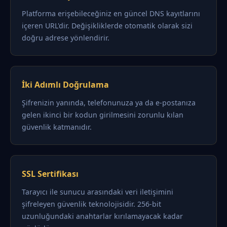
Platforma erişebileceğiniz en güncel DNS kayıtlarını
içeren URL'dir. Değişikliklerde otomatik olarak sizi
doğru adrese yönlendirir.
İki Adımlı Doğrulama
Şifrenizin yanında, telefonunuza ya da e-postanıza
gelen ikinci bir kodun girilmesini zorunlu kılan
güvenlik katmanıdır.
SSL Sertifikası
Tarayıcı ile sunucu arasındaki veri iletişimini
şifreleyen güvenlik teknolojisidir. 256-bit
uzunluğundaki anahtarlar kırılamayacak kadar