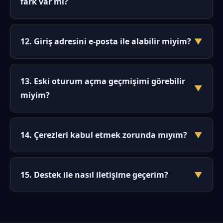
fark var mı?
en hızlı ve en stabil yoldur.
Temel özellikler aynıdır. Uygulama, anında
bildirimler ve daha hızlı erişim sunar. Tarayıcı
12. Giriş adresini e-posta ile alabilir miyim?
▼
versiyonu ise herhangi bir kurulum gerektirmez. İkisi
arasında veri senkronizasyonu sorunsuz çalışır.
Evet, giriş adresini e-posta bültenine abone olarak
düzenli olarak alabilirsiniz. Ayrıca adres değişikliği
13. Eski oturum açma geçmişimi görebilir
▼
olduğunda otomatik bir bildirim gönderilir. Bu
miyim?
özelliği hesap ayarlarınızdan aktifleştirebilirsiniz.
Evet, hesap güvenliği bölümünde son 10 oturum
açma girişinizi görüntüleyebilirsiniz. Burada tarih,
14. Çerezleri kabul etmek zorunda mıyım?
▼
saat ve IP adresi bilgileri yer alır. Şüpheli bir giriş fark
ederseniz, şifrenizi hemen değiştirin.
Zorunlu çerezler, platformun temel işlevleri için
gereklidir. Tercih ve istatistik çerezlerini ise
15. Destek ile nasıl iletişime geçerim?
▼
ayarlardan yönetebilirsiniz. Ancak bazı özellikler,
çerezler devre dışı bırakıldığında tam çalışmayabilir.
Sayfadaki canlı destek penceresinden anında mesaj
Örneğin, hatırlama özelliği.
gönderebilirsiniz. Ayrıca e-posta destek hattına
[email protected] adresinden ulaşabilirsiniz.