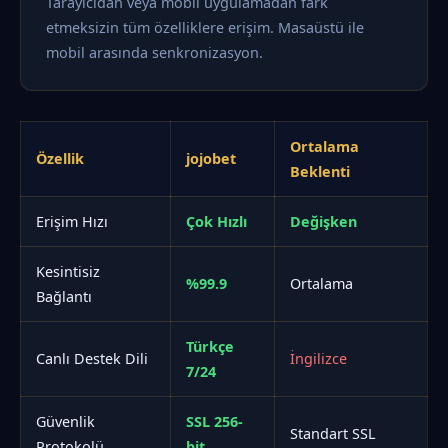
Tarayıcıdan veya mobil uygulamadan fark
etmeksizin tüm özelliklere erişim. Masaüstü ile
mobil arasında senkronizasyon.
Ortalama
Özellik
jojobet
Beklenti
Erişim Hızı
Çok Hızlı
Değişken
Kesintisiz
%99.9
Ortalama
Bağlantı
Türkçe
Canlı Destek Dili
İngilizce
7/24
Güvenlik
SSL 256-
Standart SSL
Protokolü
bit