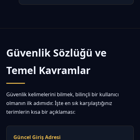
Güvenlik Sözlüğü ve
Temel Kavramlar
Güvenlik kelimelerini bilmek, bilinçli bir kullanıcı
olmanın ilk adımıdır. İşte en sık karşılaştığınız
terimlerin kısa bir açıklaması:
Güncel Giriş Adresi