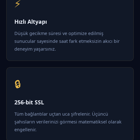
⚡
Hızlı Altyapı
Düşük gecikme süresi ve optimize edilmiş
sunucular sayesinde saat fark etmeksizin akıcı bir
deneyim yaşarsınız.
🔒
256-bit SSL
Tüm bağlantılar uçtan uca şifrelenir. Üçüncü
şahısların verilerinizi görmesi matematiksel olarak
engellenir.