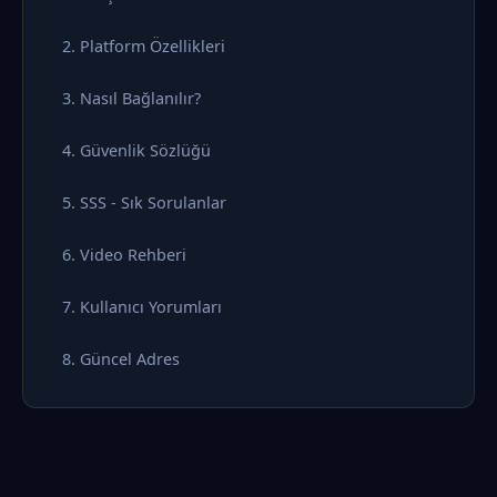
2. Platform Özellikleri
3. Nasıl Bağlanılır?
4. Güvenlik Sözlüğü
5. SSS - Sık Sorulanlar
6. Video Rehberi
7. Kullanıcı Yorumları
8. Güncel Adres