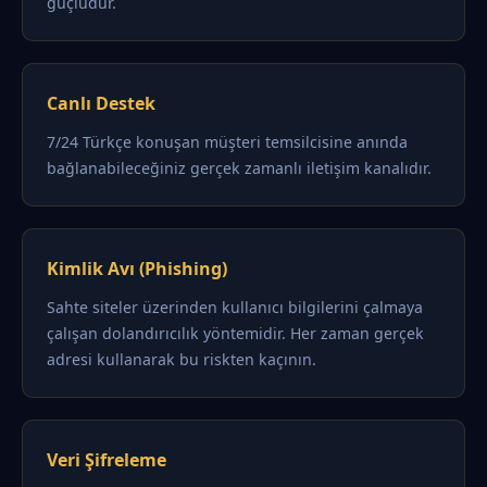
güçlüdür.
Canlı Destek
7/24 Türkçe konuşan müşteri temsilcisine anında
bağlanabileceğiniz gerçek zamanlı iletişim kanalıdır.
Kimlik Avı (Phishing)
Sahte siteler üzerinden kullanıcı bilgilerini çalmaya
çalışan dolandırıcılık yöntemidir. Her zaman gerçek
adresi kullanarak bu riskten kaçının.
Veri Şifreleme