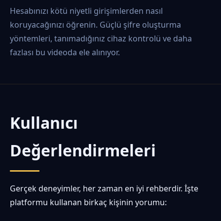
Hesabınızı kötü niyetli girişimlerden nasıl
koruyacağınızı öğrenin. Güçlü şifre oluşturma
yöntemleri, tanımadığınız cihaz kontrolü ve daha
fazlası bu videoda ele alınıyor.
Kullanıcı
Değerlendirmeleri
Gerçek deneyimler, her zaman en iyi rehberdir. İşte
platformu kullanan birkaç kişinin yorumu: