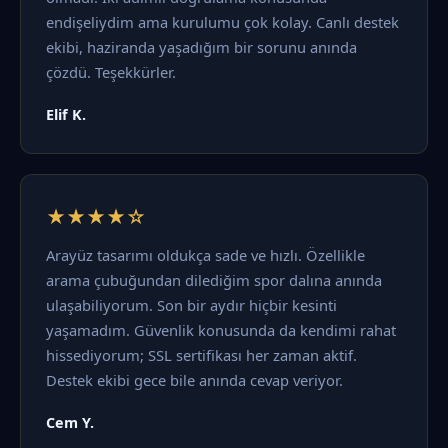
endişeliydim ama kurulumu çok kolay. Canlı destek
ekibi, haziranda yaşadığım bir sorunu anında
çözdü. Teşekkürler.
Elif K.
★★★★☆
Arayüz tasarımı oldukça sade ve hızlı. Özellikle
arama çubuğundan dilediğim spor dalına anında
ulaşabiliyorum. Son bir aydır hiçbir kesinti
yaşamadım. Güvenlik konusunda da kendimi rahat
hissediyorum; SSL sertifikası her zaman aktif.
Destek ekibi gece bile anında cevap veriyor.
Cem Y.