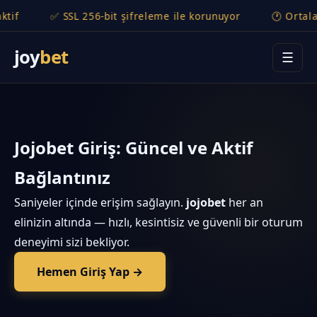
✅ SSL 256-bit şifreleme ile korunuyor
🕐 Ortalama e
joy
bet
☰
Jojobet Giriş: Güncel ve Aktif
Bağlantınız
Saniyeler içinde erişim sağlayın.
jojobet
her an
elinizin altında — hızlı, kesintisiz ve güvenli bir oturum
deneyimi sizi bekliyor.
Hemen Giriş Yap →