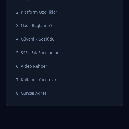
2. Platform Özellikleri
3. Nasıl Bağlanılır?
4. Güvenlik Sözlüğü
5. SSS - Sık Sorulanlar
6. Video Rehberi
7. Kullanıcı Yorumları
8. Güncel Adres