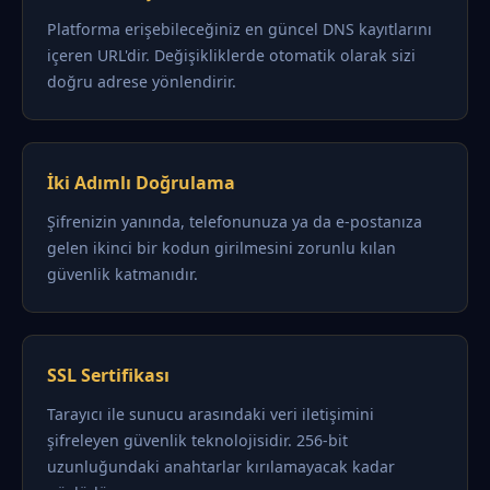
Platforma erişebileceğiniz en güncel DNS kayıtlarını
içeren URL'dir. Değişikliklerde otomatik olarak sizi
doğru adrese yönlendirir.
İki Adımlı Doğrulama
Şifrenizin yanında, telefonunuza ya da e-postanıza
gelen ikinci bir kodun girilmesini zorunlu kılan
güvenlik katmanıdır.
SSL Sertifikası
Tarayıcı ile sunucu arasındaki veri iletişimini
şifreleyen güvenlik teknolojisidir. 256-bit
uzunluğundaki anahtarlar kırılamayacak kadar