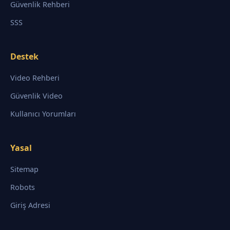
Güvenlik Rehberi
SSS
Destek
Video Rehberi
Güvenlik Video
Kullanıcı Yorumları
Yasal
Sitemap
Robots
Giriş Adresi