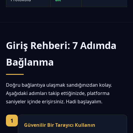
Giriş Rehberi: 7 Adımda
Bağlanma
Doğru bağlantıya ulaşmak sandığınızdan kolay.
Aşağıdaki adımları takip ettiğinizde, platforma
saniyeler içinde erişirsiniz. Hadi başlayalım.
1
Güvenilir Bir Tarayıcı Kullanın