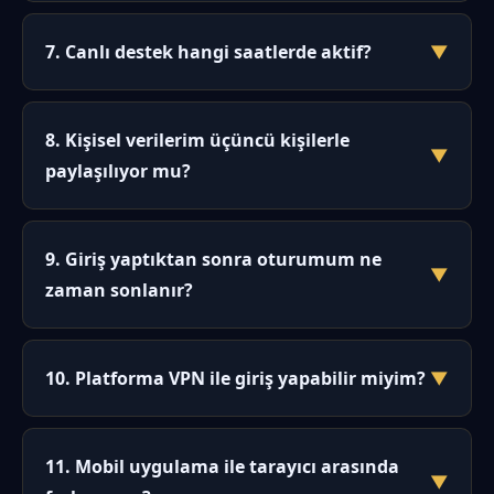
şifrenizi belirleyebilirsiniz. İşlem genellikle 2-3 dakika
Zorunlu değildir, ancak hesabınızı korumak için
sürer.
şiddetle tavsiye edilir. Özellikle farklı cihazlardan giriş
7. Canlı destek hangi saatlerde aktif?
▼
yapıyorsanız, bu katman hesabınıza yetkisiz erişimi
büyük ölçüde engeller. Ayarlar menüsünden anında
Canlı destek 7/24 kesintisiz hizmet verir. Uzman
aktifleştirebilirsiniz.
Türkçe ekip; sabah 03:00'te, öğle 12:00'de veya gece
8. Kişisel verilerim üçüncü kişilerle
▼
yarısı fark etmeksizin tüm sorularınızı yanıtlar.
paylaşılıyor mu?
Ortalama ilk yanıt süresi 45 saniyedir.
Hayır. Kişisel verileriniz, KVKK kapsamında korunur
ve üçüncü taraflarla asla paylaşılmaz. Tüm veriler
9. Giriş yaptıktan sonra oturumum ne
▼
256-bit SSL şifreleme ile saklanır. Adresiniz, e-
zaman sonlanır?
postanız gibi bilgiler yalnızca kimlik doğrulama ve
güvenlik amacıyla kullanılır.
Oturumunuz 30 dakika boyunca hareketsiz
kaldığında otomatik olarak sonlanır. Bu, hesabınızı
10. Platforma VPN ile giriş yapabilir miyim?
▼
korumak için alınan standart bir önlemdir. Ayrıca
farklı bir IP adresinden giriş yapıldığını tespit
Evet, VPN kullanımı platform tarafından
edersek sizi bilgilendiririz.
engellenmez. Ancak hızınız düşebilir. Gecikme süresi
11. Mobil uygulama ile tarayıcı arasında
▼
30-50 ms artabilir. Giriş adresini kullanmak genellikle