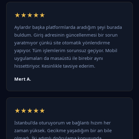
★★★★★
Aylardır başka platformlarda aradığım şeyi burada
buldum. Giriş adresinin güncellenmesi bir sorun
yaratmıyor çünkü site otomatik yönlendirme
yapıyor. Tüm işlemlerim sorunsuz geçiyor. Mobil
uygulamaları da masaüstü ile birebir aynı
hissettiriyor. Kesinlikle tavsiye ederim.
Mert A.
★★★★★
İstanbul'da oturuyorum ve bağlantı hızım her
zaman yüksek. Gecikme yaşadığım bir an bile
olmadı. İki adımlı doğrulama konusunda