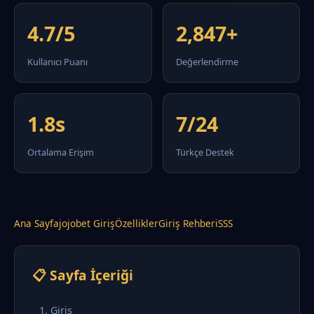
4.7/5
2,847+
Kullanıcı Puanı
Değerlendirme
1.8s
7/24
Ortalama Erişim
Türkçe Destek
Ana Sayfa
jojobet Giriş
Özellikler
Giriş Rehberi
SSS
📋 Sayfa İçeriği
1. Giriş