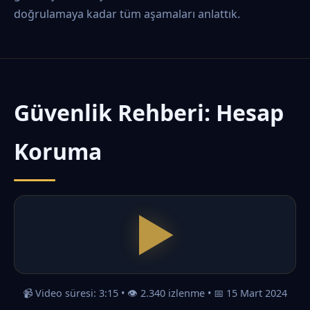
doğrulamaya kadar tüm aşamaları anlattık.
Güvenlik Rehberi: Hesap
Koruma
📹 Video süresi: 3:15 • 👁️ 2.340 izlenme • 📅 15 Mart 2024