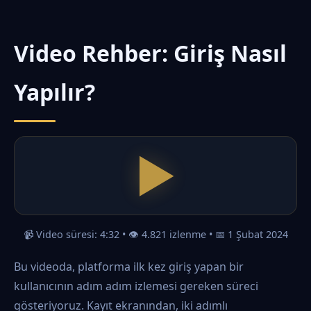
Ortalama e-posta yanıt süresi 2 saat içindedir.
Haftanın her günü, günün her saati aktifiz.
Video Rehber: Giriş Nasıl
Yapılır?
📹 Video süresi: 4:32 • 👁️ 4.821 izlenme • 📅 1 Şubat 2024
Bu videoda, platforma ilk kez giriş yapan bir
kullanıcının adım adım izlemesi gereken süreci
gösteriyoruz. Kayıt ekranından, iki adımlı