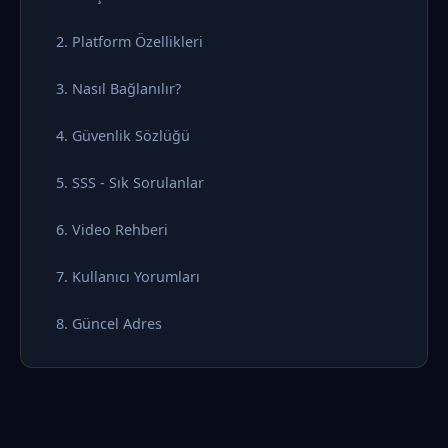
2. Platform Özellikleri
3. Nasıl Bağlanılır?
4. Güvenlik Sözlüğü
5. SSS - Sık Sorulanlar
6. Video Rehberi
7. Kullanıcı Yorumları
8. Güncel Adres