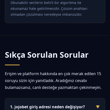
Okunabilir verilerin belirli bir algoritma ile
okunamaz hale getirilmesidir. Çözüm anahtarı
olmadan çözülmesi neredeyse imkansızdır.
Sıkça Sorulan Sorular
Erişim ve platform hakkında en çok merak edilen 15
soruyu sizin için yanıtladık. Aradığınız cevabı
bulamazsanız, canlı desteğe yazmaktan çekinmeyin.
1. jojobet giriş adresi neden değişiyor?
▼