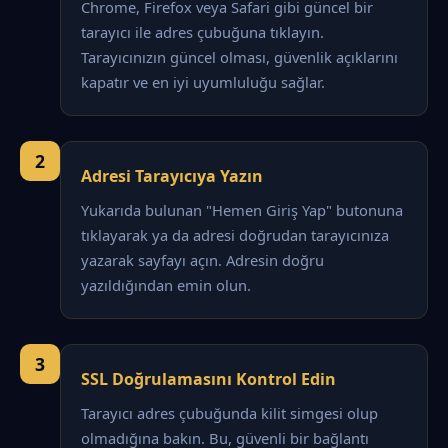
Chrome, Firefox veya Safari gibi güncel bir
tarayıcı ile adres çubuğuna tıklayın.
Tarayıcınızın güncel olması, güvenlik açıklarını
kapatır ve en iyi uyumluluğu sağlar.
2
Adresi Tarayıcıya Yazın
Yukarıda bulunan "Hemen Giriş Yap" butonuna
tıklayarak ya da adresi doğrudan tarayıcınıza
yazarak sayfayı açın. Adresin doğru
yazıldığından emin olun.
3
SSL Doğrulamasını Kontrol Edin
Tarayıcı adres çubuğunda kilit simgesi olup
olmadığına bakın. Bu, güvenli bir bağlantı