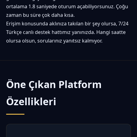
ortalama 1.8 saniyede oturum açabiliyorsunuz. Çoğu
zaman bu süre çok daha kısa.
Erişim konusunda aklınıza takılan bir şey olursa, 7/24
Türkçe canlı destek hattımız yanınızda. Hangi saatte
olursa olsun, sorularınız yanıtsız kalmıyor.
Öne Çıkan Platform
Özellikleri