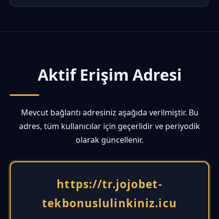
Aktif Erişim Adresi
Mevcut bağlantı adresiniz aşağıda verilmiştir. Bu
adres, tüm kullanıcılar için geçerlidir ve periyodik
olarak güncellenir.
https://tr.jojobet-
tekbonuslulinkiniz.icu