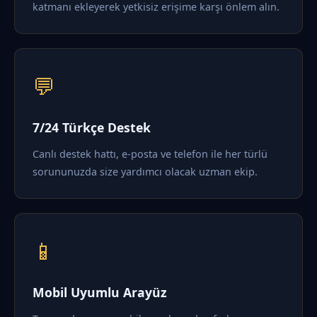
katmanı ekleyerek yetkisiz erişime karşı önlem alın.
💬
7/24 Türkçe Destek
Canlı destek hattı, e-posta ve telefon ile her türlü
sorununuzda size yardımcı olacak uzman ekip.
📱
Mobil Uyumlu Arayüz