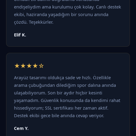
endişeliydim ama kurulumu çok kolay. Canlı destek
ekibi, haziranda yaşadığım bir sorunu anında
çözdü. Teşekkürler.
Elif K.
★★★★☆
Arayüz tasarımı oldukça sade ve hızlı. Özellikle
arama çubuğundan dilediğim spor dalına anında
ulaşabiliyorum. Son bir aydır hiçbir kesinti
yaşamadım. Güvenlik konusunda da kendimi rahat
hissediyorum; SSL sertifikası her zaman aktif.
Destek ekibi gece bile anında cevap veriyor.
Cem Y.