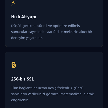
⚡
Hızlı Altyapı
Düşük gecikme süresi ve optimize edilmiş
sunucular sayesinde saat fark etmeksizin akıcı bir
deneyim yaşarsınız.
🔒
256-bit SSL
Tüm bağlantılar uçtan uca şifrelenir. Üçüncü
şahısların verilerinizi görmesi matematiksel olarak
engellenir.