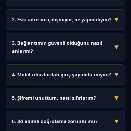
İnternet servis sağlayıcıları bazı platformlara
otomatik erişim engellemeleri uygulayabiliyor. Bu
2. Eski adresim çalışmıyor, ne yapmalıyım?
▼
engellemelerden etkilenmemek ve kullanıcıların
kesintisiz hizmet almasını sağlamak için erişim
Eski bir adres büyük olasılıkla devre dışı bırakılmıştır.
adresleri belirli aralıklarla yenilenir. Yenilenen
Yapmanız gereken tek şey, bu sayfada belirtilen
3. Bağlantımın güvenli olduğunu nasıl
adresler, mevcut olan en güncel bağlantıdır.
▼
güncel adresi kullanmak. Site ziyaretçilerini otomatik
anlarım?
olarak yeni adrese yönlendirir, ancak tarayıcınızda
eski sayfa önbelleğe alınmış olabilir.
Tarayıcınızın adres çubuğunda kilit simgesini arayın
ve adresin "https://" ile başladığından emin olun.
4. Mobil cihazlardan giriş yapabilir miyim?
▼
Ayrıca sayfanın en alt kısmında DMCA koruma
rozetini görebilirsiniz. Bu göstergeler, bağlantının
Evet, platform mobil uyumlu bir arayüze sahiptir.
şifrelendiğini ve doğrulandığını işaret eder.
Tarayıcınızdan giriş yapabilir veya mobil uygulamayı
5. Şifremi unuttum, nasıl sıfırlarım?
▼
kullanabilirsiniz. 1080p ve üzeri çözünürlüğe sahip
ekranlar için optimize edilmiş tasarım, tüm işlemleri
Giriş ekranındaki "Şifremi Unuttum" bağlantısına
kolaylaştırır.
tıklayın. Kayıtlı e-posta adresinize bir sıfırlama
6. İki adımlı doğrulama zorunlu mu?
▼
bağlantısı gönderilecektir. Bağlantıya tıklayarak yeni