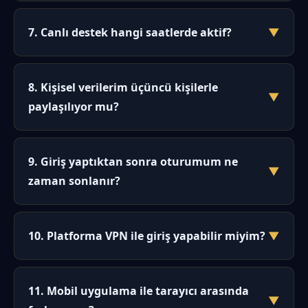
şifrenizi belirleyebilirsiniz. İşlem genellikle 2-3 dakika
Zorunlu değildir, ancak hesabınızı korumak için
sürer.
şiddetle tavsiye edilir. Özellikle farklı cihazlardan giriş
7. Canlı destek hangi saatlerde aktif?
▼
yapıyorsanız, bu katman hesabınıza yetkisiz erişimi
büyük ölçüde engeller. Ayarlar menüsünden anında
Canlı destek 7/24 kesintisiz hizmet verir. Uzman
aktifleştirebilirsiniz.
Türkçe ekip; sabah 03:00'te, öğle 12:00'de veya gece
8. Kişisel verilerim üçüncü kişilerle
▼
yarısı fark etmeksizin tüm sorularınızı yanıtlar.
paylaşılıyor mu?
Ortalama ilk yanıt süresi 45 saniyedir.
Hayır. Kişisel verileriniz, KVKK kapsamında korunur
ve üçüncü taraflarla asla paylaşılmaz. Tüm veriler
9. Giriş yaptıktan sonra oturumum ne
▼
256-bit SSL şifreleme ile saklanır. Adresiniz, e-
zaman sonlanır?
postanız gibi bilgiler yalnızca kimlik doğrulama ve
güvenlik amacıyla kullanılır.
Oturumunuz 30 dakika boyunca hareketsiz
kaldığında otomatik olarak sonlanır. Bu, hesabınızı
10. Platforma VPN ile giriş yapabilir miyim?
▼
korumak için alınan standart bir önlemdir. Ayrıca
farklı bir IP adresinden giriş yapıldığını tespit
Evet, VPN kullanımı platform tarafından
edersek sizi bilgilendiririz.
engellenmez. Ancak hızınız düşebilir. Gecikme süresi
11. Mobil uygulama ile tarayıcı arasında
▼
30-50 ms artabilir. Giriş adresini kullanmak genellikle