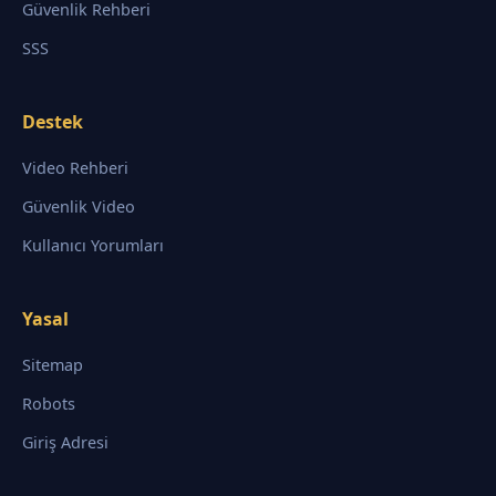
Güvenlik Rehberi
SSS
Destek
Video Rehberi
Güvenlik Video
Kullanıcı Yorumları
Yasal
Sitemap
Robots
Giriş Adresi