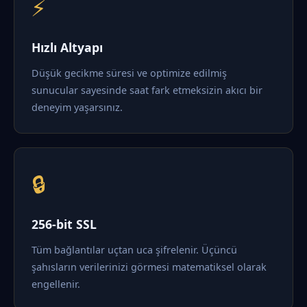
⚡
Hızlı Altyapı
Düşük gecikme süresi ve optimize edilmiş
sunucular sayesinde saat fark etmeksizin akıcı bir
deneyim yaşarsınız.
🔒
256-bit SSL
Tüm bağlantılar uçtan uca şifrelenir. Üçüncü
şahısların verilerinizi görmesi matematiksel olarak
engellenir.