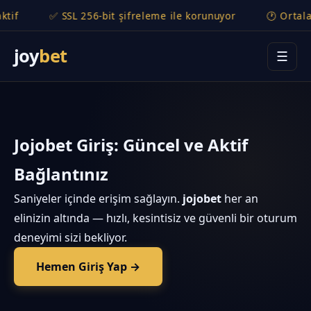
✅ SSL 256-bit şifreleme ile korunuyor
🕐 Ortalama e
joy
bet
☰
Jojobet Giriş: Güncel ve Aktif
Bağlantınız
Saniyeler içinde erişim sağlayın.
jojobet
her an
elinizin altında — hızlı, kesintisiz ve güvenli bir oturum
deneyimi sizi bekliyor.
Hemen Giriş Yap →