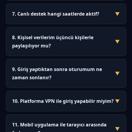
şifrenizi belirleyebilirsiniz. İşlem genellikle 2-3 dakika
Zorunlu değildir, ancak hesabınızı korumak için
sürer.
şiddetle tavsiye edilir. Özellikle farklı cihazlardan giriş
7. Canlı destek hangi saatlerde aktif?
▼
yapıyorsanız, bu katman hesabınıza yetkisiz erişimi
büyük ölçüde engeller. Ayarlar menüsünden anında
Canlı destek 7/24 kesintisiz hizmet verir. Uzman
aktifleştirebilirsiniz.
Türkçe ekip; sabah 03:00'te, öğle 12:00'de veya gece
8. Kişisel verilerim üçüncü kişilerle
▼
yarısı fark etmeksizin tüm sorularınızı yanıtlar.
paylaşılıyor mu?
Ortalama ilk yanıt süresi 45 saniyedir.
Hayır. Kişisel verileriniz, KVKK kapsamında korunur
ve üçüncü taraflarla asla paylaşılmaz. Tüm veriler
9. Giriş yaptıktan sonra oturumum ne
▼
256-bit SSL şifreleme ile saklanır. Adresiniz, e-
zaman sonlanır?
postanız gibi bilgiler yalnızca kimlik doğrulama ve
güvenlik amacıyla kullanılır.
Oturumunuz 30 dakika boyunca hareketsiz
kaldığında otomatik olarak sonlanır. Bu, hesabınızı
10. Platforma VPN ile giriş yapabilir miyim?
▼
korumak için alınan standart bir önlemdir. Ayrıca
farklı bir IP adresinden giriş yapıldığını tespit
Evet, VPN kullanımı platform tarafından
edersek sizi bilgilendiririz.
engellenmez. Ancak hızınız düşebilir. Gecikme süresi
11. Mobil uygulama ile tarayıcı arasında
▼
30-50 ms artabilir. Giriş adresini kullanmak genellikle