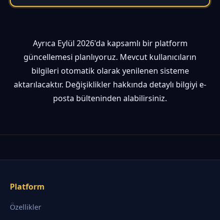
Ayrıca Eylül 2026'da kapsamlı bir platform
güncellemesi planlıyoruz. Mevcut kullanıcıların
bilgileri otomatik olarak yenilenen sisteme
aktarılacaktır. Değişiklikler hakkında detaylı bilgiyi e-
posta bülteninden alabilirsiniz.
Platform
Özellikler