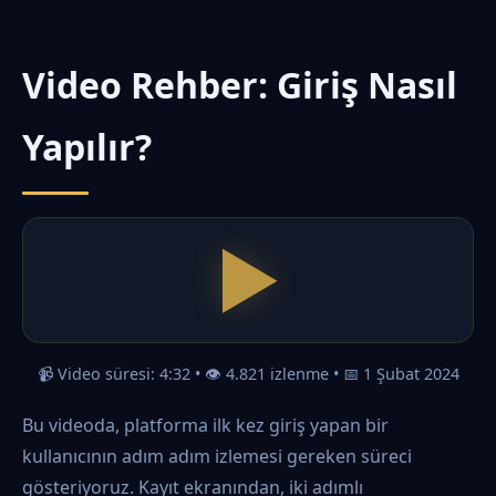
Ortalama e-posta yanıt süresi 2 saat içindedir.
Haftanın her günü, günün her saati aktifiz.
Video Rehber: Giriş Nasıl
Yapılır?
📹 Video süresi: 4:32 • 👁️ 4.821 izlenme • 📅 1 Şubat 2024
Bu videoda, platforma ilk kez giriş yapan bir
kullanıcının adım adım izlemesi gereken süreci
gösteriyoruz. Kayıt ekranından, iki adımlı