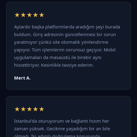
★★★★★
Aylardır başka platformlarda aradığım şeyi burada
buldum. Giriş adresinin güncellenmesi bir sorun
yaratmıyor çünkü site otomatik yönlendirme
yapıyor. Tüm işlemlerim sorunsuz geçiyor. Mobil
uygulamaları da masaüstü ile birebir aynı
hissettiriyor. Kesinlikle tavsiye ederim.
Mert A.
★★★★★
İstanbul'da oturuyorum ve bağlantı hızım her
zaman yüksek. Gecikme yaşadığım bir an bile
olmadı. İki adımlı doğrulama konusunda