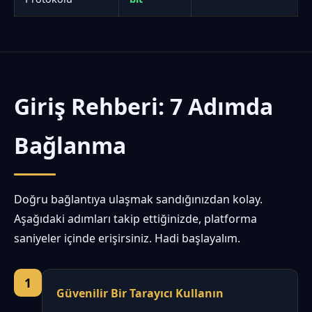
Giriş Rehberi: 7 Adımda
Bağlanma
Doğru bağlantıya ulaşmak sandığınızdan kolay.
Aşağıdaki adımları takip ettiğinizde, platforma
saniyeler içinde erişirsiniz. Hadi başlayalım.
1
Güvenilir Bir Tarayıcı Kullanın