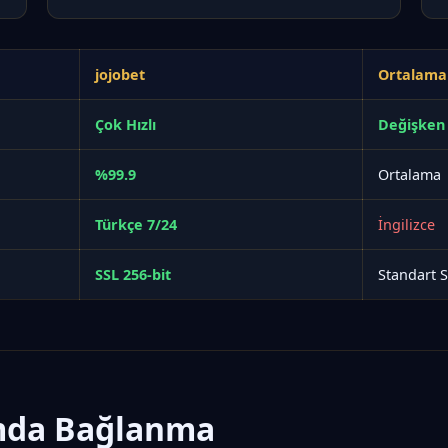
jojobet
Ortalama
Çok Hızlı
Değişken
%99.9
Ortalama
Türkçe 7/24
İngilizce
SSL 256-bit
Standart 
ımda Bağlanma