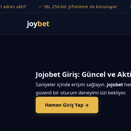
es aktif
✅ SSL 256-bit şifreleme ile korunuyor
🕐 Or
joy
bet
Jojobet Giriş: Güncel ve Akt
Saniyeler içinde erişim sağlayın.
jojobet
her
güvenli bir oturum deneyimi sizi bekliyor.
Hemen Giriş Yap →