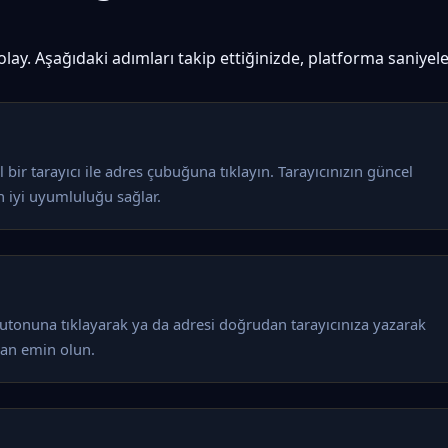
y. Aşağıdaki adımları takip ettiğinizde, platforma saniyeler 
 bir tarayıcı ile adres çubuğuna tıklayın. Tarayıcınızın güncel
en iyi uyumluluğu sağlar.
tonuna tıklayarak ya da adresi doğrudan tarayıcınıza yazarak
dan emin olun.