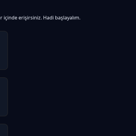
içinde erişirsiniz. Hadi başlayalım.