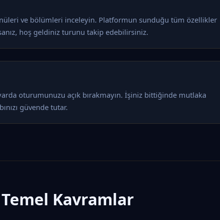
nüleri ve bölümleri inceleyin. Platformun sunduğu tüm özellikler
rsanız, hoş geldiniz turunu takip edebilirsiniz.
ayarda oturumunuzu açık bırakmayın. İşiniz bittiğinde mutlaka
bınızı güvende tutar.
 Temel Kavramlar