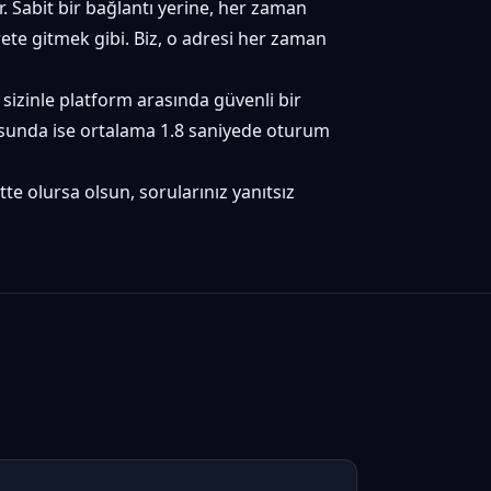
. Sabit bir bağlantı yerine, her zaman
rete gitmek gibi. Biz, o adresi her zaman
, sizinle platform arasında güvenli bir
onusunda ise ortalama 1.8 saniyede oturum
te olursa olsun, sorularınız yanıtsız