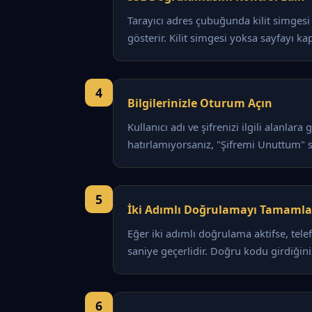
Tarayıcı adres çubuğunda kilit simgesi
gösterir. Kilit simgesi yoksa sayfayı ka
4
Bilgilerinizle Oturum Açın
Kullanıcı adı ve şifrenizi ilgili alanlar
hatırlamıyorsanız, "Şifremi Unuttum" s
5
İki Adımlı Doğrulamayı Tamamla
Eğer iki adımlı doğrulama aktifse, tele
saniye geçerlidir. Doğru kodu girdiğin
6