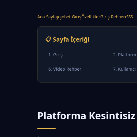
Ana Sayfa
jojobet Giriş
Özellikler
Giriş Rehberi
SSS
📋 Sayfa İçeriği
1. Giriş
2. Platform 
6. Video Rehberi
7. Kullanıc
Platforma Kesintisiz