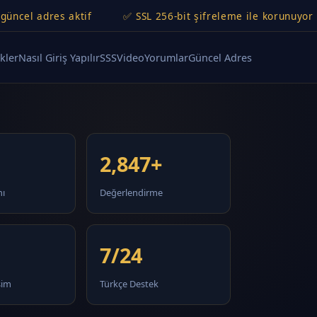
el adres aktif
✅ SSL 256-bit şifreleme ile korunuyor
ikler
Nasıl Giriş Yapılır
SSS
Video
Yorumlar
Güncel Adres
2,847+
nı
Değerlendirme
7/24
şim
Türkçe Destek