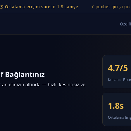
talama erişim süresi: 1.8 saniye
⚡ jojobet giriş için günc
Özell
4.7/5
if Bağlantınız
Kullanıcı Pua
 an elinizin altında — hızlı, kesintisiz ve
1.8s
Ortalama Eri