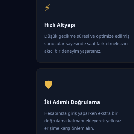
⚡
Hızlı Altyapı
Düşük gecikme süresi ve optimize edilmiş
sunucular sayesinde saat fark etmeksizin
akıcı bir deneyim yaşarsınız.
🛡️
İki Adımlı Doğrulama
Hesabınıza giriş yaparken ekstra bir
doğrulama katmanı ekleyerek yetkisiz
erişime karşı önlem alın.