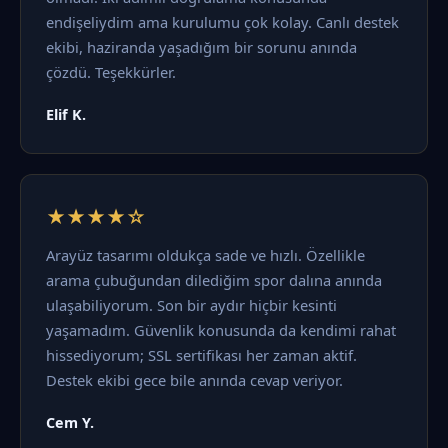
endişeliydim ama kurulumu çok kolay. Canlı destek
ekibi, haziranda yaşadığım bir sorunu anında
çözdü. Teşekkürler.
Elif K.
★★★★☆
Arayüz tasarımı oldukça sade ve hızlı. Özellikle
arama çubuğundan dilediğim spor dalına anında
ulaşabiliyorum. Son bir aydır hiçbir kesinti
yaşamadım. Güvenlik konusunda da kendimi rahat
hissediyorum; SSL sertifikası her zaman aktif.
Destek ekibi gece bile anında cevap veriyor.
Cem Y.