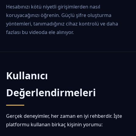
Hesabınızı kötü niyetli girişimlerden nasıl
koruyacağınızı öğrenin. Güçlü şifre oluşturma
yöntemleri, tanımadığınız cihaz kontrolü ve daha
fazlası bu videoda ele alınıyor.
Kullanıcı
Değerlendirmeleri
Gerçek deneyimler, her zaman en iyi rehberdir. İşte
platformu kullanan birkaç kişinin yorumu: