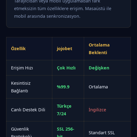
Tarayıcıdan veya mobil uygulamadan fark
etmeksizin tüm özelliklere erişim. Masaüstü ile
mobil arasında senkronizasyon.
Ortalama
Özellik
jojobet
Beklenti
Erişim Hızı
Çok Hızlı
Değişken
Kesintisiz
%99.9
Ortalama
Bağlantı
Türkçe
Canlı Destek Dili
İngilizce
7/24
Güvenlik
SSL 256-
Standart SSL
Protokolü
bit