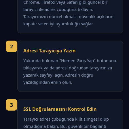
Chrome, Firefox veya Safari gibi güncel bir
tarayıcı ile adres çubuğuna tıklayın.
Tarayıcınızın güncel olması, güvenlik açıklarını
kapatır ve en iyi uyumluluğu sağlar.
2
Adresi Tarayıcıya Yazın
Yukarıda bulunan "Hemen Giriş Yap" butonuna
tıklayarak ya da adresi doğrudan tarayıcınıza
yazarak sayfayı açın. Adresin doğru
yazıldığından emin olun.
3
SSL Doğrulamasını Kontrol Edin
Tarayıcı adres çubuğunda kilit simgesi olup
olmadığına bakın. Bu, güvenli bir bağlantı