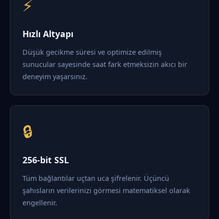
⚡
Hızlı Altyapı
Düşük gecikme süresi ve optimize edilmiş
sunucular sayesinde saat fark etmeksizin akıcı bir
deneyim yaşarsınız.
🔒
256-bit SSL
Tüm bağlantılar uçtan uca şifrelenir. Üçüncü
şahısların verilerinizi görmesi matematiksel olarak
engellenir.