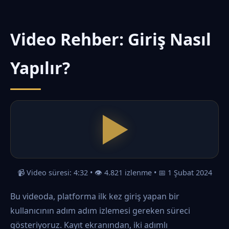
Ortalama e-posta yanıt süresi 2 saat içindedir.
Haftanın her günü, günün her saati aktifiz.
Video Rehber: Giriş Nasıl
Yapılır?
📹 Video süresi: 4:32 • 👁️ 4.821 izlenme • 📅 1 Şubat 2024
Bu videoda, platforma ilk kez giriş yapan bir
kullanıcının adım adım izlemesi gereken süreci
gösteriyoruz. Kayıt ekranından, iki adımlı