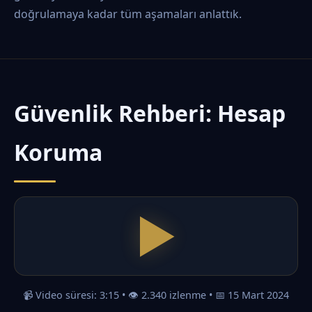
doğrulamaya kadar tüm aşamaları anlattık.
Güvenlik Rehberi: Hesap
Koruma
📹 Video süresi: 3:15 • 👁️ 2.340 izlenme • 📅 15 Mart 2024