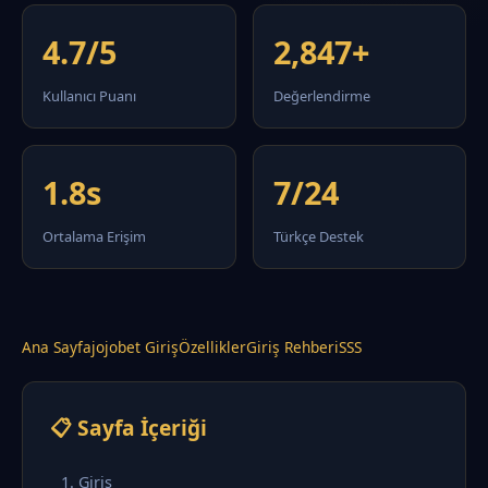
4.7/5
2,847+
Kullanıcı Puanı
Değerlendirme
1.8s
7/24
Ortalama Erişim
Türkçe Destek
Ana Sayfa
jojobet Giriş
Özellikler
Giriş Rehberi
SSS
📋 Sayfa İçeriği
1. Giriş