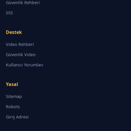
Güvenlik Rehberi
SSS
Destek
Video Rehberi
Güvenlik Video
Kullanıcı Yorumları
Yasal
Sitemap
Robots
Giriş Adresi