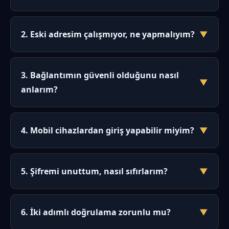
İnternet servis sağlayıcıları bazı platformlara
otomatik erişim engellemeleri uygulayabiliyor. Bu
2. Eski adresim çalışmıyor, ne yapmalıyım?
▼
engellemelerden etkilenmemek ve kullanıcıların
kesintisiz hizmet almasını sağlamak için erişim
Eski bir adres büyük olasılıkla devre dışı bırakılmıştır.
adresleri belirli aralıklarla yenilenir. Yenilenen
Yapmanız gereken tek şey, bu sayfada belirtilen
3. Bağlantımın güvenli olduğunu nasıl
adresler, mevcut olan en güncel bağlantıdır.
▼
güncel adresi kullanmak. Site ziyaretçilerini otomatik
anlarım?
olarak yeni adrese yönlendirir, ancak tarayıcınızda
eski sayfa önbelleğe alınmış olabilir.
Tarayıcınızın adres çubuğunda kilit simgesini arayın
ve adresin "https://" ile başladığından emin olun.
4. Mobil cihazlardan giriş yapabilir miyim?
▼
Ayrıca sayfanın en alt kısmında DMCA koruma
rozetini görebilirsiniz. Bu göstergeler, bağlantının
Evet, platform mobil uyumlu bir arayüze sahiptir.
şifrelendiğini ve doğrulandığını işaret eder.
Tarayıcınızdan giriş yapabilir veya mobil uygulamayı
5. Şifremi unuttum, nasıl sıfırlarım?
▼
kullanabilirsiniz. 1080p ve üzeri çözünürlüğe sahip
ekranlar için optimize edilmiş tasarım, tüm işlemleri
Giriş ekranındaki "Şifremi Unuttum" bağlantısına
kolaylaştırır.
tıklayın. Kayıtlı e-posta adresinize bir sıfırlama
6. İki adımlı doğrulama zorunlu mu?
▼
bağlantısı gönderilecektir. Bağlantıya tıklayarak yeni