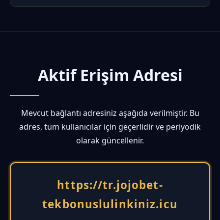
Aktif Erişim Adresi
Mevcut bağlantı adresiniz aşağıda verilmiştir. Bu
adres, tüm kullanıcılar için geçerlidir ve periyodik
olarak güncellenir.
https://tr.jojobet-
tekbonuslulinkiniz.icu