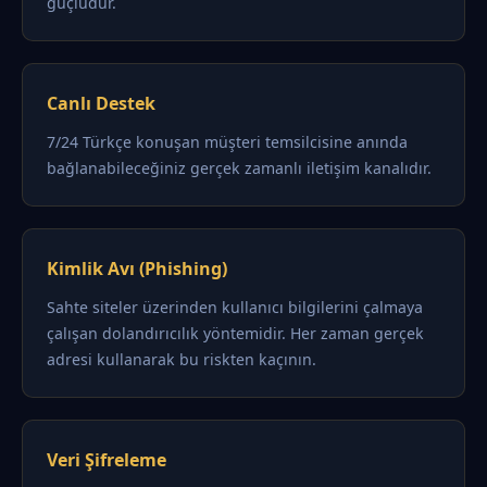
güçlüdür.
Canlı Destek
7/24 Türkçe konuşan müşteri temsilcisine anında
bağlanabileceğiniz gerçek zamanlı iletişim kanalıdır.
Kimlik Avı (Phishing)
Sahte siteler üzerinden kullanıcı bilgilerini çalmaya
çalışan dolandırıcılık yöntemidir. Her zaman gerçek
adresi kullanarak bu riskten kaçının.
Veri Şifreleme