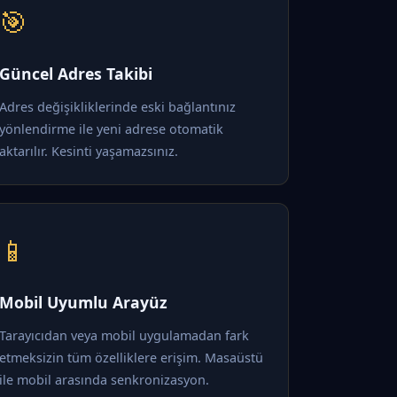
🎯
Güncel Adres Takibi
Adres değişikliklerinde eski bağlantınız
yönlendirme ile yeni adrese otomatik
aktarılır. Kesinti yaşamazsınız.
📱
Mobil Uyumlu Arayüz
Tarayıcıdan veya mobil uygulamadan fark
etmeksizin tüm özelliklere erişim. Masaüstü
ile mobil arasında senkronizasyon.