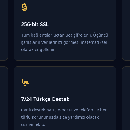
🔒
256-bit SSL
Tüm bağlantılar uçtan uca şifrelenir. Üçüncü
şahısların verilerinizi görmesi matematiksel
olarak engellenir.
💬
7/24 Türkçe Destek
Canlı destek hattı, e-posta ve telefon ile her
türlü sorununuzda size yardımcı olacak
uzman ekip.