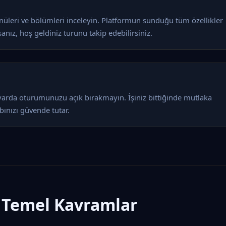
nüleri ve bölümleri inceleyin. Platformun sunduğu tüm özellikler
rsanız, hoş geldiniz turunu takip edebilirsiniz.
ayarda oturumunuzu açık bırakmayın. İşiniz bittiğinde mutlaka
bınızı güvende tutar.
 Temel Kavramlar