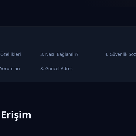
Özellikleri
3. Nasıl Bağlanılır?
4. Güvenlik Sö
ı Yorumları
8. Güncel Adres
 Erişim