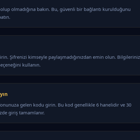
 olup olmadığına bakın. Bu, güvenli bir bağlantı kurulduğunu
patın.
a girin. Şifrenizi kimseyle paylaşmadığınızdan emin olun. Bilgileriniz
eçeneğini kullanın.
yın
fonunuza gelen kodu girin. Bu kod genellikle 6 hanelidir ve 30
izde giriş tamamlanır.