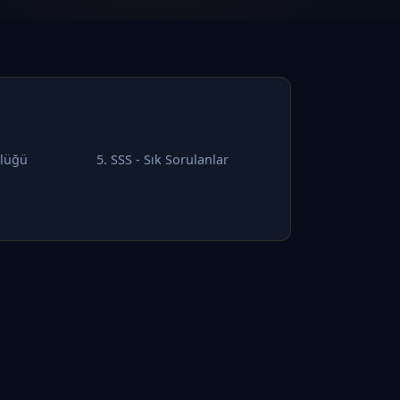
zlüğü
5. SSS - Sık Sorulanlar