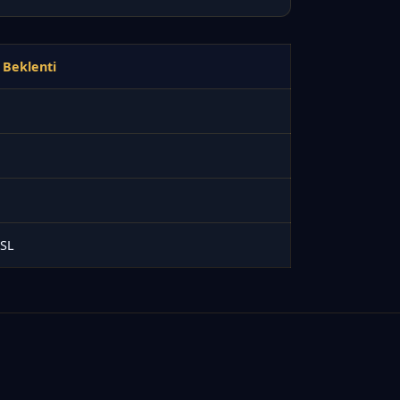
 Beklenti
SSL