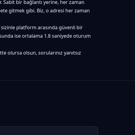
. Sabit bir bağlantı yerine, her zaman
rete gitmek gibi. Biz, o adresi her zaman
, sizinle platform arasında güvenli bir
onusunda ise ortalama 1.8 saniyede oturum
te olursa olsun, sorularınız yanıtsız