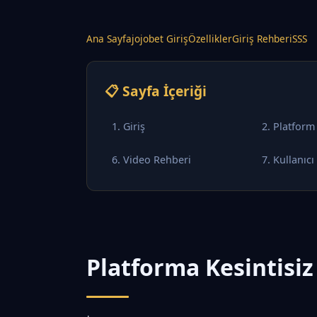
Ana Sayfa
jojobet Giriş
Özellikler
Giriş Rehberi
SSS
📋 Sayfa İçeriği
1. Giriş
2. Platform 
6. Video Rehberi
7. Kullanıc
Platforma Kesintisiz