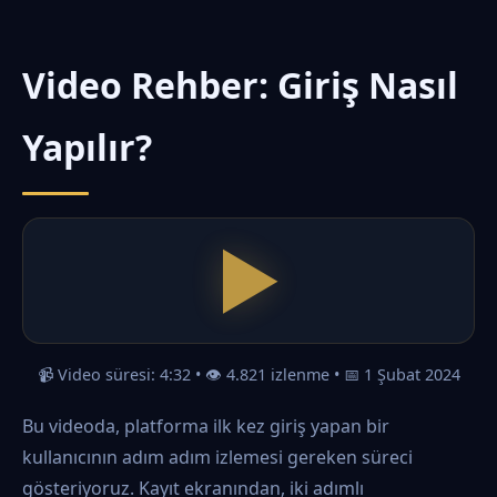
Ortalama e-posta yanıt süresi 2 saat içindedir.
Haftanın her günü, günün her saati aktifiz.
Video Rehber: Giriş Nasıl
Yapılır?
📹 Video süresi: 4:32 • 👁️ 4.821 izlenme • 📅 1 Şubat 2024
Bu videoda, platforma ilk kez giriş yapan bir
kullanıcının adım adım izlemesi gereken süreci
gösteriyoruz. Kayıt ekranından, iki adımlı