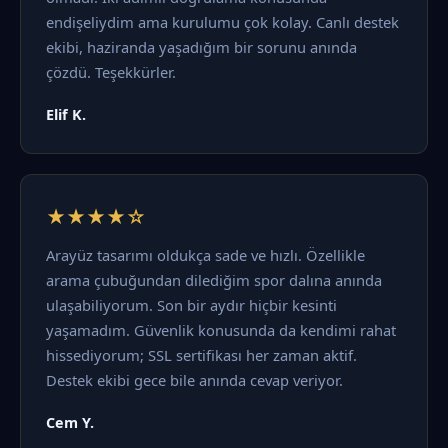
endişeliydim ama kurulumu çok kolay. Canlı destek
ekibi, haziranda yaşadığım bir sorunu anında
çözdü. Teşekkürler.
Elif K.
★★★★☆
Arayüz tasarımı oldukça sade ve hızlı. Özellikle
arama çubuğundan dilediğim spor dalına anında
ulaşabiliyorum. Son bir aydır hiçbir kesinti
yaşamadım. Güvenlik konusunda da kendimi rahat
hissediyorum; SSL sertifikası her zaman aktif.
Destek ekibi gece bile anında cevap veriyor.
Cem Y.