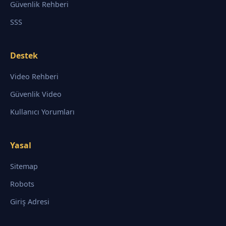
Güvenlik Rehberi
SSS
Destek
Video Rehberi
Güvenlik Video
Kullanıcı Yorumları
Yasal
Sitemap
Robots
Giriş Adresi