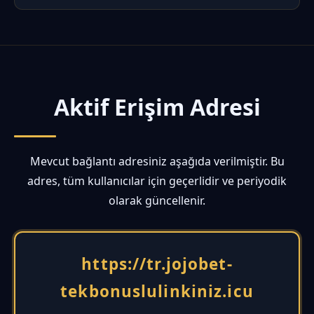
Aktif Erişim Adresi
Mevcut bağlantı adresiniz aşağıda verilmiştir. Bu
adres, tüm kullanıcılar için geçerlidir ve periyodik
olarak güncellenir.
https://tr.jojobet-
tekbonuslulinkiniz.icu