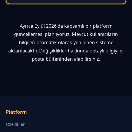
Ayrıca Eylül 2026'da kapsamlı bir platform
güncellemesi planlıyoruz. Mevcut kullanıcıların
bilgileri otomatik olarak yenilenen sisteme
aktarılacaktır. Değişiklikler hakkında detaylı bilgiyi e-
posta bülteninden alabilirsiniz.
Platform
Özellikler