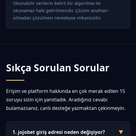
Okunabilir verilerin belirli bir algoritma ile
okunamaz hale getirilmesidir. Çözüm anahtarı
olmadan çözülmesi neredeyse imkansızdır.
Sıkça Sorulan Sorular
Erişim ve platform hakkında en çok merak edilen 15
soruyu sizin için yanıtladık. Aradığınız cevabı
bulamazsanız, canlı desteğe yazmaktan çekinmeyin.
1. jojobet giriş adresi neden değişiyor?
▼