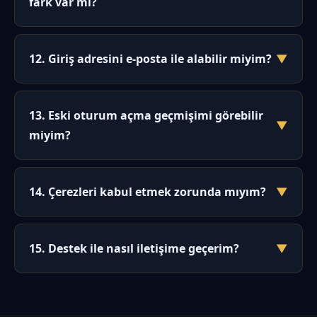
fark var mı?
en hızlı ve en stabil yoldur.
Temel özellikler aynıdır. Uygulama, anında
bildirimler ve daha hızlı erişim sunar. Tarayıcı
12. Giriş adresini e-posta ile alabilir miyim?
▼
versiyonu ise herhangi bir kurulum gerektirmez. İkisi
arasında veri senkronizasyonu sorunsuz çalışır.
Evet, giriş adresini e-posta bültenine abone olarak
düzenli olarak alabilirsiniz. Ayrıca adres değişikliği
13. Eski oturum açma geçmişimi görebilir
▼
olduğunda otomatik bir bildirim gönderilir. Bu
miyim?
özelliği hesap ayarlarınızdan aktifleştirebilirsiniz.
Evet, hesap güvenliği bölümünde son 10 oturum
açma girişinizi görüntüleyebilirsiniz. Burada tarih,
14. Çerezleri kabul etmek zorunda mıyım?
▼
saat ve IP adresi bilgileri yer alır. Şüpheli bir giriş fark
ederseniz, şifrenizi hemen değiştirin.
Zorunlu çerezler, platformun temel işlevleri için
gereklidir. Tercih ve istatistik çerezlerini ise
15. Destek ile nasıl iletişime geçerim?
▼
ayarlardan yönetebilirsiniz. Ancak bazı özellikler,
çerezler devre dışı bırakıldığında tam çalışmayabilir.
Sayfadaki canlı destek penceresinden anında mesaj
Örneğin, hatırlama özelliği.
gönderebilirsiniz. Ayrıca e-posta destek hattına
[email protected] adresinden ulaşabilirsiniz.