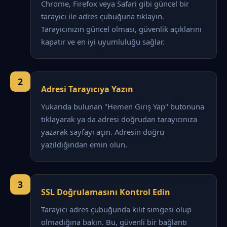
Chrome, Firefox veya Safari gibi güncel bir
tarayıcı ile adres çubuğuna tıklayın.
Tarayıcınızın güncel olması, güvenlik açıklarını
kapatır ve en iyi uyumluluğu sağlar.
2
Adresi Tarayıcıya Yazın
Yukarıda bulunan "Hemen Giriş Yap" butonuna
tıklayarak ya da adresi doğrudan tarayıcınıza
yazarak sayfayı açın. Adresin doğru
yazıldığından emin olun.
3
SSL Doğrulamasını Kontrol Edin
Tarayıcı adres çubuğunda kilit simgesi olup
olmadığına bakın. Bu, güvenli bir bağlantı