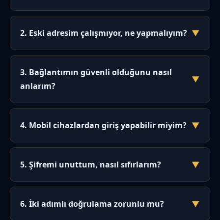
İnternet servis sağlayıcıları bazı platformlara
otomatik erişim engellemeleri uygulayabiliyor. Bu
2. Eski adresim çalışmıyor, ne yapmalıyım?
▼
engellemelerden etkilenmemek ve kullanıcıların
kesintisiz hizmet almasını sağlamak için erişim
Eski bir adres büyük olasılıkla devre dışı bırakılmıştır.
adresleri belirli aralıklarla yenilenir. Yenilenen
Yapmanız gereken tek şey, bu sayfada belirtilen
3. Bağlantımın güvenli olduğunu nasıl
adresler, mevcut olan en güncel bağlantıdır.
▼
güncel adresi kullanmak. Site ziyaretçilerini otomatik
anlarım?
olarak yeni adrese yönlendirir, ancak tarayıcınızda
eski sayfa önbelleğe alınmış olabilir.
Tarayıcınızın adres çubuğunda kilit simgesini arayın
ve adresin "https://" ile başladığından emin olun.
4. Mobil cihazlardan giriş yapabilir miyim?
▼
Ayrıca sayfanın en alt kısmında DMCA koruma
rozetini görebilirsiniz. Bu göstergeler, bağlantının
Evet, platform mobil uyumlu bir arayüze sahiptir.
şifrelendiğini ve doğrulandığını işaret eder.
Tarayıcınızdan giriş yapabilir veya mobil uygulamayı
5. Şifremi unuttum, nasıl sıfırlarım?
▼
kullanabilirsiniz. 1080p ve üzeri çözünürlüğe sahip
ekranlar için optimize edilmiş tasarım, tüm işlemleri
Giriş ekranındaki "Şifremi Unuttum" bağlantısına
kolaylaştırır.
tıklayın. Kayıtlı e-posta adresinize bir sıfırlama
6. İki adımlı doğrulama zorunlu mu?
▼
bağlantısı gönderilecektir. Bağlantıya tıklayarak yeni