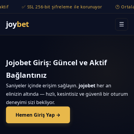
✅ SSL 256-bit şifreleme ile korunuyor
🕐 Ortalama e
joy
bet
☰
Jojobet Giriş: Güncel ve Aktif
Bağlantınız
Saniyeler içinde erişim sağlayın.
jojobet
her an
elinizin altında — hızlı, kesintisiz ve güvenli bir oturum
deneyimi sizi bekliyor.
Hemen Giriş Yap →