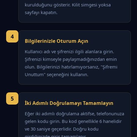
kurulduğunu gösterir. Kilit simgesi yoksa
sayfayı kapatın.
4
Bilgilerinizle Oturum Açın
Kullanıcı adı ve şifrenizi ilgili alanlara girin.
Şifrenizi kimseyle paylaşmadığınızdan emin
olun. Bilgilerinizi hatırlamıyorsanız, "Şifremi
Unuttum" seçeneğini kullanın.
5
İki Adımlı Doğrulamayı Tamamlayın
Eğer iki adımlı doğrulama aktifse, telefonunuza
gelen kodu girin. Bu kod genellikle 6 hanelidir
ve 30 saniye geçerlidir. Doğru kodu
girdiğinizde giriş tamamlanır.