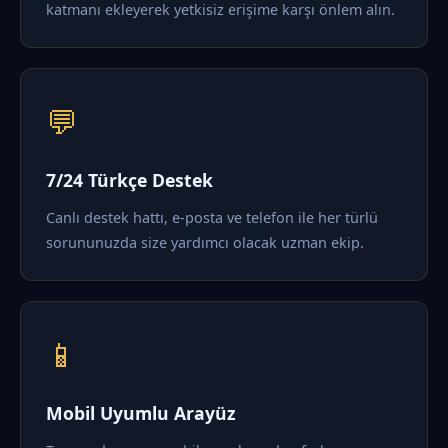
katmanı ekleyerek yetkisiz erişime karşı önlem alın.
💬
7/24 Türkçe Destek
Canlı destek hattı, e-posta ve telefon ile her türlü
sorununuzda size yardımcı olacak uzman ekip.
📱
Mobil Uyumlu Arayüz