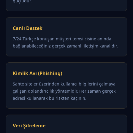
güçlüdür.
Canlı Destek
7/24 Türkçe konuşan müşteri temsilcisine anında
bağlanabileceğiniz gerçek zamanlı iletişim kanalıdır.
Kimlik Avı (Phishing)
Sahte siteler üzerinden kullanıcı bilgilerini çalmaya
çalışan dolandırıcılık yöntemidir. Her zaman gerçek
adresi kullanarak bu riskten kaçının.
Veri Şifreleme