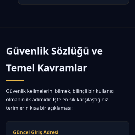
Güvenlik Sözlüğü ve
Temel Kavramlar
Güvenlik kelimelerini bilmek, bilinçli bir kullanıcı
olmanın ilk adımıdır. İşte en sık karşılaştığınız
terimlerin kısa bir açıklaması:
Güncel Giriş Adresi