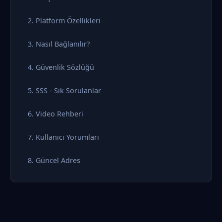
2. Platform Özellikleri
3. Nasıl Bağlanılır?
4. Güvenlik Sözlüğü
5. SSS - Sık Sorulanlar
6. Video Rehberi
7. Kullanıcı Yorumları
8. Güncel Adres