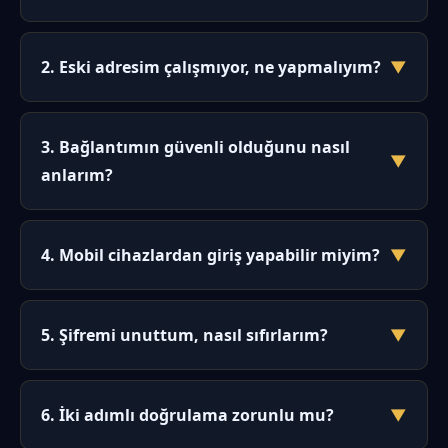
İnternet servis sağlayıcıları bazı platformlara
otomatik erişim engellemeleri uygulayabiliyor. Bu
2. Eski adresim çalışmıyor, ne yapmalıyım?
▼
engellemelerden etkilenmemek ve kullanıcıların
kesintisiz hizmet almasını sağlamak için erişim
Eski bir adres büyük olasılıkla devre dışı bırakılmıştır.
adresleri belirli aralıklarla yenilenir. Yenilenen
Yapmanız gereken tek şey, bu sayfada belirtilen
3. Bağlantımın güvenli olduğunu nasıl
adresler, mevcut olan en güncel bağlantıdır.
▼
güncel adresi kullanmak. Site ziyaretçilerini otomatik
anlarım?
olarak yeni adrese yönlendirir, ancak tarayıcınızda
eski sayfa önbelleğe alınmış olabilir.
Tarayıcınızın adres çubuğunda kilit simgesini arayın
ve adresin "https://" ile başladığından emin olun.
4. Mobil cihazlardan giriş yapabilir miyim?
▼
Ayrıca sayfanın en alt kısmında DMCA koruma
rozetini görebilirsiniz. Bu göstergeler, bağlantının
Evet, platform mobil uyumlu bir arayüze sahiptir.
şifrelendiğini ve doğrulandığını işaret eder.
Tarayıcınızdan giriş yapabilir veya mobil uygulamayı
5. Şifremi unuttum, nasıl sıfırlarım?
▼
kullanabilirsiniz. 1080p ve üzeri çözünürlüğe sahip
ekranlar için optimize edilmiş tasarım, tüm işlemleri
Giriş ekranındaki "Şifremi Unuttum" bağlantısına
kolaylaştırır.
tıklayın. Kayıtlı e-posta adresinize bir sıfırlama
6. İki adımlı doğrulama zorunlu mu?
▼
bağlantısı gönderilecektir. Bağlantıya tıklayarak yeni