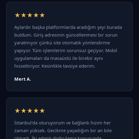
★★★★★
Aylardır başka platformlarda aradığım şeyi burada
buldum. Giriş adresinin güncellenmesi bir sorun
yaratmıyor çünkü site otomatik yönlendirme
yapıyor. Tüm işlemlerim sorunsuz geçiyor. Mobil
uygulamaları da masaüstü ile birebir aynı
hissettiriyor. Kesinlikle tavsiye ederim.
Mert A.
★★★★★
İstanbul'da oturuyorum ve bağlantı hızım her
zaman yüksek. Gecikme yaşadığım bir an bile
olmadı. İki adımlı doğrulama konusunda