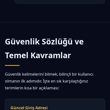
Güvenlik Sözlüğü ve
Temel Kavramlar
Güvenlik kelimelerini bilmek, bilinçli bir kullanıcı
olmanın ilk adımıdır. İşte en sık karşılaştığınız
terimlerin kısa bir açıklaması:
Güncel Giriş Adresi