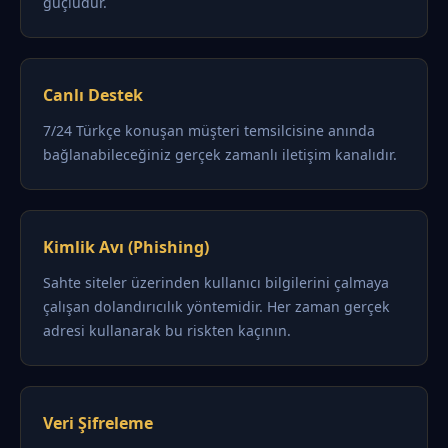
güçlüdür.
Canlı Destek
7/24 Türkçe konuşan müşteri temsilcisine anında
bağlanabileceğiniz gerçek zamanlı iletişim kanalıdır.
Kimlik Avı (Phishing)
Sahte siteler üzerinden kullanıcı bilgilerini çalmaya
çalışan dolandırıcılık yöntemidir. Her zaman gerçek
adresi kullanarak bu riskten kaçının.
Veri Şifreleme