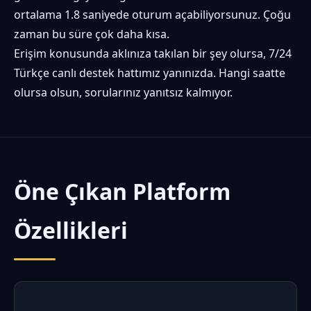
ortalama 1.8 saniyede oturum açabiliyorsunuz. Çoğu
zaman bu süre çok daha kısa.
Erişim konusunda aklınıza takılan bir şey olursa, 7/24
Türkçe canlı destek hattımız yanınızda. Hangi saatte
olursa olsun, sorularınız yanıtsız kalmıyor.
Öne Çıkan Platform
Özellikleri