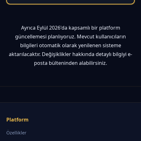
Ayrıca Eylül 2026'da kapsamlı bir platform
güncellemesi planlıyoruz. Mevcut kullanıcıların
bilgileri otomatik olarak yenilenen sisteme
aktarılacaktır. Değişiklikler hakkında detaylı bilgiyi e-
posta bülteninden alabilirsiniz.
Platform
Özellikler