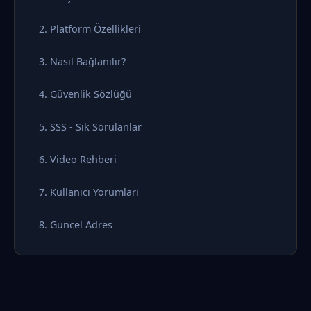
2. Platform Özellikleri
3. Nasıl Bağlanılır?
4. Güvenlik Sözlüğü
5. SSS - Sık Sorulanlar
6. Video Rehberi
7. Kullanıcı Yorumları
8. Güncel Adres