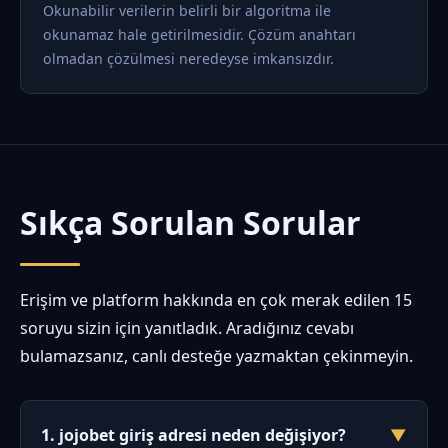
Okunabilir verilerin belirli bir algoritma ile
okunamaz hale getirilmesidir. Çözüm anahtarı
olmadan çözülmesi neredeyse imkansızdır.
Sıkça Sorulan Sorular
Erişim ve platform hakkında en çok merak edilen 15
soruyu sizin için yanıtladık. Aradığınız cevabı
bulamazsanız, canlı desteğe yazmaktan çekinmeyin.
1. jojobet giriş adresi neden değişiyor?
▼