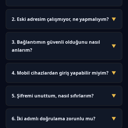
İnternet servis sağlayıcıları bazı platformlara
otomatik erişim engellemeleri uygulayabiliyor. Bu
2. Eski adresim çalışmıyor, ne yapmalıyım?
▼
engellemelerden etkilenmemek ve kullanıcıların
kesintisiz hizmet almasını sağlamak için erişim
Eski bir adres büyük olasılıkla devre dışı bırakılmıştır.
adresleri belirli aralıklarla yenilenir. Yenilenen
Yapmanız gereken tek şey, bu sayfada belirtilen
3. Bağlantımın güvenli olduğunu nasıl
adresler, mevcut olan en güncel bağlantıdır.
▼
güncel adresi kullanmak. Site ziyaretçilerini otomatik
anlarım?
olarak yeni adrese yönlendirir, ancak tarayıcınızda
eski sayfa önbelleğe alınmış olabilir.
Tarayıcınızın adres çubuğunda kilit simgesini arayın
ve adresin "https://" ile başladığından emin olun.
4. Mobil cihazlardan giriş yapabilir miyim?
▼
Ayrıca sayfanın en alt kısmında DMCA koruma
rozetini görebilirsiniz. Bu göstergeler, bağlantının
Evet, platform mobil uyumlu bir arayüze sahiptir.
şifrelendiğini ve doğrulandığını işaret eder.
Tarayıcınızdan giriş yapabilir veya mobil uygulamayı
5. Şifremi unuttum, nasıl sıfırlarım?
▼
kullanabilirsiniz. 1080p ve üzeri çözünürlüğe sahip
ekranlar için optimize edilmiş tasarım, tüm işlemleri
Giriş ekranındaki "Şifremi Unuttum" bağlantısına
kolaylaştırır.
tıklayın. Kayıtlı e-posta adresinize bir sıfırlama
6. İki adımlı doğrulama zorunlu mu?
▼
bağlantısı gönderilecektir. Bağlantıya tıklayarak yeni