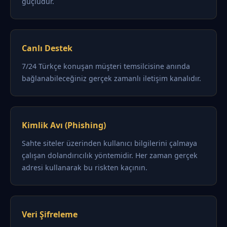
güçlüdür.
Canlı Destek
7/24 Türkçe konuşan müşteri temsilcisine anında
bağlanabileceğiniz gerçek zamanlı iletişim kanalıdır.
Kimlik Avı (Phishing)
Sahte siteler üzerinden kullanıcı bilgilerini çalmaya
çalışan dolandırıcılık yöntemidir. Her zaman gerçek
adresi kullanarak bu riskten kaçının.
Veri Şifreleme