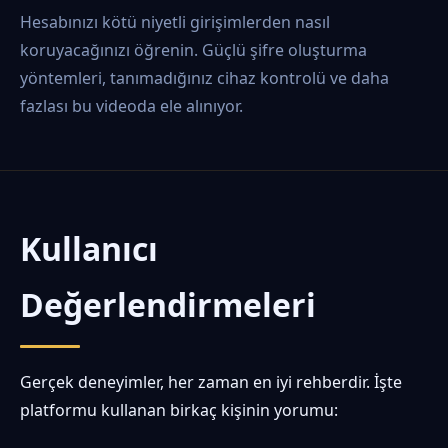
Hesabınızı kötü niyetli girişimlerden nasıl
koruyacağınızı öğrenin. Güçlü şifre oluşturma
yöntemleri, tanımadığınız cihaz kontrolü ve daha
fazlası bu videoda ele alınıyor.
Kullanıcı
Değerlendirmeleri
Gerçek deneyimler, her zaman en iyi rehberdir. İşte
platformu kullanan birkaç kişinin yorumu: