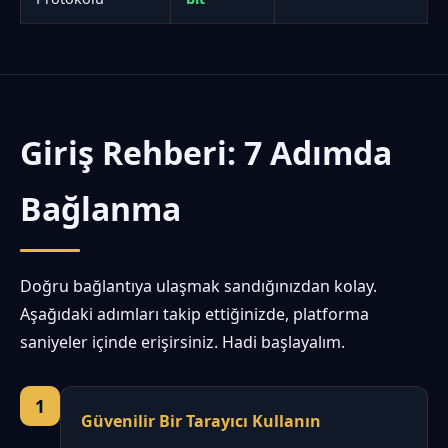
Giriş Rehberi: 7 Adımda
Bağlanma
Doğru bağlantıya ulaşmak sandığınızdan kolay.
Aşağıdaki adımları takip ettiğinizde, platforma
saniyeler içinde erişirsiniz. Hadi başlayalım.
1
Güvenilir Bir Tarayıcı Kullanın