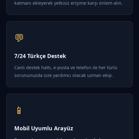
katmanı ekleyerek yetkisiz erişime karşı önlem alın.
💬
7/24 Türkçe Destek
Canlı destek hattı, e-posta ve telefon ile her türlü
sorununuzda size yardımcı olacak uzman ekip.
📱
Mobil Uyumlu Arayüz