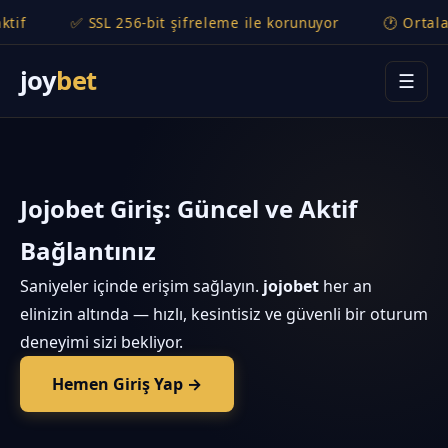
✅ SSL 256-bit şifreleme ile korunuyor
🕐 Ortalama e
joy
bet
☰
Jojobet Giriş: Güncel ve Aktif
Bağlantınız
Saniyeler içinde erişim sağlayın.
jojobet
her an
elinizin altında — hızlı, kesintisiz ve güvenli bir oturum
deneyimi sizi bekliyor.
Hemen Giriş Yap →