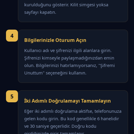
kurulduğunu gösterir. Kilit simgesi yoksa
sayfayı kapatın.
4
Bilgilerinizle Oturum Açın
Kullanıcı adı ve şifrenizi ilgili alanlara girin.
Şifrenizi kimseyle paylaşmadığınızdan emin
olun. Bilgilerinizi hatırlamıyorsanız, "Şifremi
Unuttum" seçeneğini kullanın.
5
İki Adımlı Doğrulamayı Tamamlayın
Eğer iki adımlı doğrulama aktifse, telefonunuza
gelen kodu girin. Bu kod genellikle 6 hanelidir
ve 30 saniye geçerlidir. Doğru kodu
girdiğinizde giriş tamamlanır.