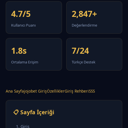
4.7/5
2,847+
Kullanıcı Puanı
Değerlendirme
1.8s
7/24
Ortalama Erişim
Türkçe Destek
Ana Sayfa
jojobet Giriş
Özellikler
Giriş Rehberi
SSS
📋 Sayfa İçeriği
1. Giriş