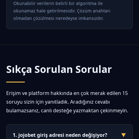
Okunabilir verilerin belirli bir algoritma ile
okunamaz hale getirilmesidir. Çözüm anahtarı
olmadan çözülmesi neredeyse imkansızdır.
Sıkça Sorulan Sorular
Erişim ve platform hakkında en çok merak edilen 15
soruyu sizin için yanıtladık. Aradığınız cevabı
bulamazsanız, canlı desteğe yazmaktan çekinmeyin.
1. jojobet giriş adresi neden değişiyor?
▼