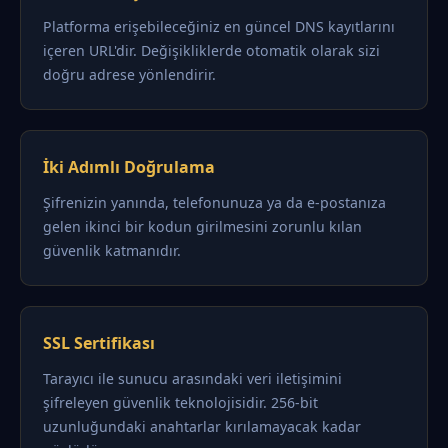
Platforma erişebileceğiniz en güncel DNS kayıtlarını
içeren URL'dir. Değişikliklerde otomatik olarak sizi
doğru adrese yönlendirir.
İki Adımlı Doğrulama
Şifrenizin yanında, telefonunuza ya da e-postanıza
gelen ikinci bir kodun girilmesini zorunlu kılan
güvenlik katmanıdır.
SSL Sertifikası
Tarayıcı ile sunucu arasındaki veri iletişimini
şifreleyen güvenlik teknolojisidir. 256-bit
uzunluğundaki anahtarlar kırılamayacak kadar